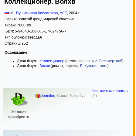
Коллекционер. Волхв
М.:
Пушкинская библиотека
,
АСТ
,
2004
г.
Серия:
Золотой фонд мировой классики
Тираж:
7000 экз.
ISBN:
5-94643-108-0, 5-17-024756-7
Тип обложки:
твёрдая
Страниц:
952
Содержание
:
Джон Фаулз.
Коллекционер
(роман,
перевод
И. Бессмертной
)
Джон Фаулз.
Волхв
(роман,
перевод
Б. Кузьминского
)
Все книжные полки »
leoniferr
,
Санкт-Петербург
(9)
Желают
приобрести