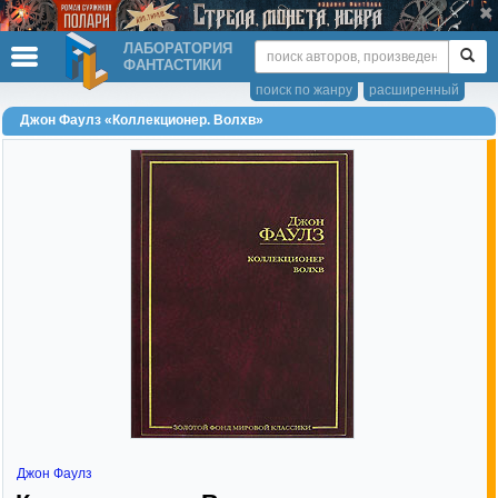
ЛАБОРАТОРИЯ
ФАНТАСТИКИ
поиск по жанру
расширенный
Джон Фаулз «Коллекционер. Волхв»
Джон Фаулз