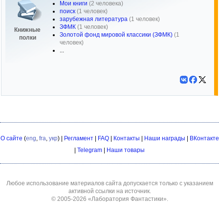
Мои книги
(2 человека)
поиск
(1 человек)
зарубежная литература
(1 человек)
ЗФМК
(1 человек)
Книжные
Золотой фонд мировой классики (ЗФМК)
(1
полки
человек)
...
О сайте
(
eng
,
fra
,
укр
) |
Регламент
|
FAQ
|
Контакты
|
Наши награды
|
ВКонтакте
|
Telegram
|
Наши товары
Любое использование материалов сайта допускается только с указанием
активной ссылки на источник.
© 2005-2026
«Лаборатория Фантастики»
.