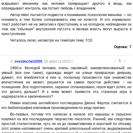
вскрывает механику: как человек превращает другого в вещь, как
оправдывает контроль, как путает любовь с владением.
Автор явно пытается подвести к пониманию психологии маньяка — но
понимать и тем более сопереживать ему не хочется. И это нормально:
текст работает не на эмпатию к преступнику, а на холодное наблюдение за
тем, как “обычная” внутренняя пустота и мелкая власть могут вырасти в
преступление.
Читалось легко, несмотря на тяжёлую тему. 7/10.
Оценка:
7
[
5
]
zvezdochet2009
,
20 августа 2025 г.
1960-е. Молодой человек, очень скромный, закомплексованный, но
умный (все они такие), однажды видит на улице прекрасную девушку,
думает, что влюбляется в нее и, поскольку произвести при знакомстве
впечатление не может, решается на самое простое действие – на
похищение. Все подготовлено, заранее спланировано, героя ждет успех, но
что делать дальше? И к чему может привести эта странная игра в
надзирателя и заключенного?
Роман классика английского постмодерна Джона Фаулза считается в
его библиографии ключевым произведением по ряду причин.
Во-первых, потому что написан в начале его карьеры и серьезно
повлиял на все последующее творчество писателя. Ранний, как следствие
простой стилистически, чуть ли не до примитивизма и короткий по объему,
этот роман напоминает очень крепкий алкогольный напиток, выдержанный