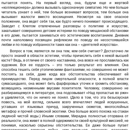
пытается понять. На первый взгляд, она, будучи еще и жертвой
«коллекционера» должна вызывать однозначную симпатию. Но чем больше
читатель узнает о ней, тем больше возникает вопросов, тем больше она
вызывает жалости вместо восхищения. Несмотря на свое опасное
положение, она ведет себя так, как будто ничего понимает происходящего.
Заводит с Клеггом отвлеченные разговоры о политике и искусстве,
закатывает совершенно детские истерики по поводу мещанской обстановки
в его доме, пытается заниматься его эстетическим воспитанием. Дневник
почти наполовину посвящен рефлексии по поводу ее несостоявшейся
любви и по поводу избранности таких как она – «деятелей искусства».
Вопрос в том, является ли она тем, кем себя считает? Достаточно ли
просто знаний в области эстетики, чтобы причислить себя к некой высшей
касте? Ведь, в отличие от своего наставника, она вовсе не прославилась как
художник. Вся ее гордость – это только результат его влияния. Она
способна тешить себя утопическими фантазиями, но совершенно не может
постоять за себя, даже когда все обстоятельства обеспечивают ей
преимущество. Перед лицом смертельной опасности, в полной власти
сумасшедшего, она может бить фарфоровых уточек и громить обстановку,
возмущаясь низменными вкусами похитителя. Человеку, совершенно не
разбирающемуся в литературе, она подсовывает «Над пропастью во ржи»
и удивляется, что он ничего не понял. (Дело в том, что эта безыскусная
повесть, на мой взгляд, сильнее всего впечатляет людей искушенных,
уставших от языковых причуд, закрученных сюжетов, многослойных
метафор и прочей словесной экзотики. Она больше всего похожа на стакан
ледяной чистой воды.) Иными словами, Мирадна полностью оторвана от
реальности, она живет в полной одержимости своей культурной миссией, не
понимая, насколько серьезны обстоятельства. Ее даже больше пугает