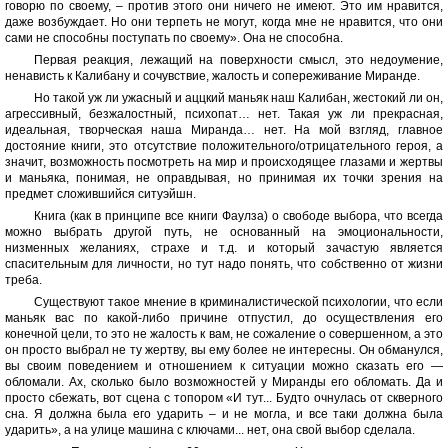
говорю по своему, – против этого они ничего не имеют. Это им нравится,
даже возбуждает. Но они терпеть не могут, когда мне не нравится, что они
сами не способны поступать по своему». Она не способна.
Первая реакция, лежащий на поверхности смысл, это недоумение,
ненависть к Калибану и сочувствие, жалость и сопереживание Миранде.
Но такой уж ли ужасный и аццкий маньяк наш Калибан, жестокий ли он,
агрессивный, безжалостный, психопат… нет. Такая уж ли прекрасная,
идеальная, творческая наша Миранда… нет. На мой взгляд, главное
достояние книги, это отсутствие положительного/отрицательного героя, а
значит, возможность посмотреть на мир и происходящее глазами и жертвы
и маньяка, понимая, не оправдывая, но принимая их точки зрения на
предмет сложившийся ситуэйшн.
Книга (как в принципе все книги Фаулза) о свободе выбора, что всегда
можно выбрать другой путь, не основанный на эмоциональности,
низменных желаниях, страхе и т.д. и который зачастую является
спасительным для личности, но тут надо понять, что собственно от жизни
треба.
Существуют такое мнение в криминалистической психологии, что если
маньяк вас по какой-либо причине отпустил, до осуществления его
конечной цели, то это не жалость к вам, не сожаление о совершенном, а это
он просто выбрал не ту жертву, вы ему более не интересны. Он обманулся,
вы своим поведением и отношением к ситуации можно сказать его —
обломали. Ах, сколько было возможностей у Миранды его обломать. Да и
просто сбежать, вот сцена с топором «И тут... Будто очнулась от скверного
сна. Я должна была его ударить – и не могла, и все таки должна была
ударить», а на улице машина с ключами... нет, она свой выбор сделала.