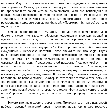
писателя. Фаулз их с успехом все выполняет, но ощущение «тренировки»
это не умаляет. Сюжет, представленный двумя незамысловатыми линиями
не представляет собой чего-то выдающегося, хотя его воплощение в
словах слагает прекрасное ощущение, сходное с очередным современным
триллером с Энтони Хопкинсом, который запоминается ненадолго, но в
рекомендации друзьям венчается фразой: «Посмотри, фильм сойдет для
одного раза».
Образ главной героини — Миранды — представляет собой разбитую и
бережно склеенную тарелку обрывков, ошметков и кусочков мыслей и
чувств. Мне кажется, Фаулз ее словами хотел выразить слишком много
максималистичных подростковых мыслей и переживаний, что она просто
разрывается от их сонма внутри себя. Она переполняется обрывочными
суждениями и недосказанностями. Такое впечатление, что когда Фаулз
писал «Коллекционера», он делал пометки в блокноте подобного рода: «Не
забыть написать об очаровании мужчины среднего возраста... Написать о
чувствах М. к матери... Порассуждать об искусстве [подчеркнуто]...», — и
проч., и проч., а потом просто переписал их в рукопись. При этом, он
отождествлял себя с ЧВ: надменным, подчеркнуто независимым, с
высокомерно нудными суждениями. Вероятно, Фаулз читал произведения
Кастанеды, во всяком случае, некоторые отголоски его творчества есть и в
«Коллекционере». На самом же деле Фаулз является Калибаном и
описывает сам себя в образе своего главного героя. Также как и Клегг хочет
заполучить новый экспонат в свою коллекцию, Фаулз хочет увидеть свой
первый роман готовым и уже изданным, и это превращается в манию
автора.
Ничего впечатляющего в романе нет. Привлекателен он лишь своей
небезынтересной историей уровня кинотриллера, как я уже говорил.