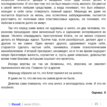
незрелой личности. Дикарь и мещанин Клэгг куда более целен и
последователен. И это при том, что он был лишен столь многого. Он рвется
к своей мечте любыми средствами, а когда понимает, что был обманут,
находит в себе силы отвергнуть ложный идеал. Миранда же даже не
пытается бороться за жизнь, она ослеплена заблуждениями, пытается
расставить по полочкам свои пластмассовые идеалы, не понимая, что
бабочки в неволе долго не живут.
Так что перед нами вовсе не чудовище и ангел, но два человека, по-
разному прошедшие свои жизненный путь и одинаково затерявшиеся во
мраке. Нелепо оправдывать преступление Клэгга, но не менее странно
делать из Миранды идеал. Тысячи пар, если разобраться, делают друг с
другом то же самое. Один мучает другого, удерживает подле себя,
старается сделать частью себя, занимаясь этаким психологическим
каннибализмом. А второй презирает, ненавидит, но в то же время ощущает
некую брезгливую жалость, соучастие и, пусть даже невольно, довольство
всеми теми благами, которыми осыпает его мучитель.
Иногда жертвы не так уж безвинны, что, впрочем, не умаляет
причиненного им зла. Главное тут в другом.
Миранду обрекло не то, что Клэгг принял ее за ангела.
И даже не то, что им она на самом деле не была.
Девочка сама поверила, что она ангел, и возгордилась этим. И это ее
погубило
Оценка:
9
[
15
]
Ravall
,
1 июля 2014 г.