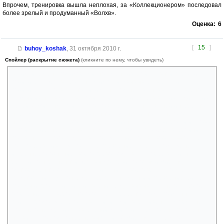
Впрочем, тренировка вышла неплохая, за «Коллекционером» последовал
более зрелый и продуманный «Волхв».
Оценка:
6
[
15
]
buhoy_koshak
,
31 октября 2010 г.
Спойлер (раскрытие сюжета)
(кликните по нему, чтобы увидеть)
Закидайте меня помидорами, но у меня из этой славной парочки
похититель-жертва большую симпатию вызывает всё-таки
похититель. Его, в сущности, и маньяком нельзя назвать. Наверно,
каждый из нас в детстве ловил птичек, причем без всяких садистских
целей. А Миранда птичка просто замечательная, за ней интересно
наблюдать: яркая окраска(внешность), энергичность, некоторая
непредсказуемость. Хотя, следует признать, все её хитрости и уловки
тупой Калибан разгадывал на дальних подступах. Образ героини
показан так, что отпадает всякое желание сочувствовать — остается
только брезгливая жалость. Её презрение к Клеггу это даже не
искреннее осознание своего превосходства, а скорее защитная
реакция ошарашенной жертвы, доспехи, которыми Миранда
одновременно хочет укрыться и ранить своего врага. Но Клегга
трудно ранить. Да, он будет терпеть насмешки и презрение, битье
посуды и проклятия, и эти явления будут вызывать у него глубокое
огорчение: так, вероятно, огорчается ребенок, когда пойманная
птичка продолжает его клевать или гадит в красивенькую кормушечку.
Но у него нет других развлечений, да и птичка ему очень-преочень
нравится, поэтому он её не выпустит. А Миранда как будто