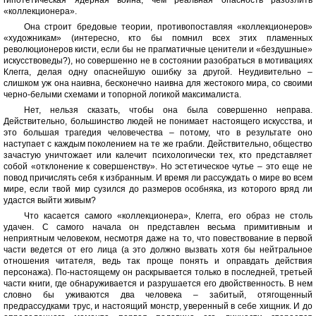
гипотетическая ядерная война, чем реальная опасность разозлить
«коллекционера».
Она строит бредовые теории, противопоставляя «коллекционеров»
«художникам» (интересно, кто бы помнил всех этих пламенных
революционеров кисти, если бы не прагматичные ценители и «бездушные»
искусствоведы?), но совершенно не в состоянии разобраться в мотивациях
Клегга, делая одну опаснейшую ошибку за другой. Неудивительно –
слишком уж она наивна, бесконечно наивна для жестокого мира, со своими
черно-белыми схемами и топорной логикой максималиста.
Нет, нельзя сказать, чтобы она была совершенно неправа.
Действительно, большинство людей не понимает настоящего искусства, и
это большая трагедия человечества – потому, что в результате оно
наступает с каждым поколением на те же грабли. Действительно, общество
зачастую уничтожает или калечит психологически тех, кто представляет
собой «отклонение к совершенству». Но эстетическое чутье – это еще не
повод причислять себя к избранным. И время ли рассуждать о мире во всем
мире, если твой мир сузился до размеров особняка, из которого вряд ли
удастся выйти живым?
Что касается самого «коллекционера», Клегга, его образ не столь
удачен. С самого начала он представлен весьма примитивным и
неприятным человеком, несмотря даже на то, что повествование в первой
части ведется от его лица (а это должно вызвать хотя бы нейтральное
отношения читателя, ведь так проще понять и оправдать действия
персонажа). По-настоящему он раскрывается только в последней, третьей
части книги, где обнаруживается и разрушается его двойственность. В нем
словно бы уживаются два человека – забитый, отягощенный
предрассудками трус, и настоящий монстр, уверенный в себе хищник. И до