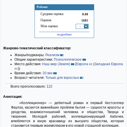
Рейтинг
Средняя оценка:
8.08
Оценок:
1685
Моя оценка:
-
подробнее
Жанрово-тематический классификатор:
Жанры/поджанры:
Реализм
Общие характеристики:
Психологическое
Место действия:
Наш мир (Земля)
(
Европа
(
Западная Европа
)
)
Время действия:
20 век
Возраст читателя:
Только для взрослых
Всего проголосовало:
122
Аннотация:
«Коллекционер» — дебютный роман и первый бестселлер
Фаулза, касается важнейших проблем бытия — сущности красоты и
уродства, взаимоотношений человека и общества, Творца и
творения. Молодой рабочий, коллекционирующий бабочек,
влюбляется в юную красавицу из высшего общества, которая
становится первым экземпляром в его новой страшной коллекции.