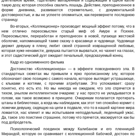
длительное время, тщательно выпаренный и содержащий в одной капле
такую дозу, которая способна свалить лошадь. Действие, преподнесенное в
форме дневника, развивается стремительно, с документальной
достоверностью, и вы не успеете опомниться, как перевернете последнюю
страницу.
Во-вторых, «Коллекционер» производит мощный эффект потому, что в
нем отлично переосмыслен старый миф об Амуре и Психее.
Переосмыслен, переработан и преподнесен в новой, пугающе жестокой
оболочке, напоминающей также сказку о красавице и чудовище. Чудовище
держит девушку в плену, любит своей странной извращенной любовью,
которая хуже ненависти, девушка пытается вырваться, но чахнет на глазах,
и этот садистический дуэт ожидает печальный, предсказуемый конец.
Кадр из одноименного фильма
Достоинство «Коллекционера» — в эффекте повседневного зла. В
стандартных сюжетах мы привыкли к ярко прописанному злу, которое
обозначает свою позицию с самого начала, которое выглядит устрашающе,
с клыками и когтями, с прочими атрибутами. Это успокаивает: сразу
понятно, кто есть кто. Но мы никогда не ожидаем, что зло спрячется в
тихом, унылом интеллигентном очкарике: у нас просто не укладывается в
голове, как такое возможно в принципе. Очкарикам полагается протирать
штаны в библиотеках, а когда мы наблюдаем, как этот тип спокойно кормит с
ложечки девушку, сидящую на цепи в подвале, что-то в нашей картине мира
ломается, нас клинит и мы испытываем неподдельный, леденящий ужас.
Да, такое зло поистине страшнее, потому что прячется, маскируется как бы
под добродетель.
Психологический поединок между Калибаном и его пленницей
Мирандой, которую он сравнивает с коллекционной бабочкой, достоен по