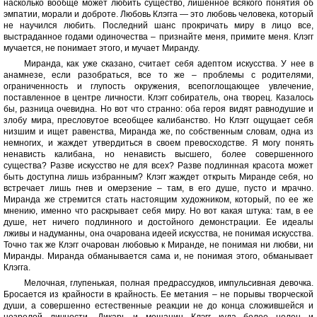
насколько вообще может любить существо, лишенное всякого понятия об
эмпатии, морали и доброте. Любовь Клэгга — это любовь человека, который
не научился любить. Последний шанс прокричать миру в лицо все,
выстраданное годами одиночества – признайте меня, примите меня. Клэгг
мучается, не понимает этого, и мучает Миранду.
Миранда, как уже сказано, считает себя адептом искусства. У нее в
анамнезе, если разобраться, все то же – проблемы с родителями,
ограниченность и глупость окружения, всепоглощающее увлечение,
поставленное в центре личности. Клэгг собиратель, она творец. Казалось
бы, разница очевидна. Но вот что странно: оба героя видят равнодушие и
злобу мира, пресловутое всеобщее калибанство. Но Клэгг ощущает себя
низшим и ищет равенства, Миранда же, по собственным словам, одна из
немногих, и жаждет утвердиться в своем превосходстве. Я могу понять
ненависть калибана, но ненависть высшего, более совершенного
существа? Разве искусство не для всех? Разве подлинная красота может
быть доступна лишь избранным? Клэгг жаждет открыть Миранде себя, но
встречает лишь гнев и омерзение – там, в его душе, пусто и мрачно.
Миранда же стремится стать настоящим художником, который, по ее же
мнению, именно что раскрывает себя миру. Но вот какая штука: там, в ее
душе, нет ничего подлинного и достойного демонстрации. Ее идеалы
лживы и надуманны, она очарована идеей искусства, не понимая искусства.
Точно так же Клэгг очарован любовью к Миранде, не понимая ни любви, ни
Миранды. Миранда обманывается сама и, не понимая этого, обманывает
Клэгга.
Мелочная, глупенькая, полная предрассудков, импульсивная девочка.
Бросается из крайности в крайность. Ее метания – не порывы творческой
души, а совершенно естественные реакции не до конца сложившейся и