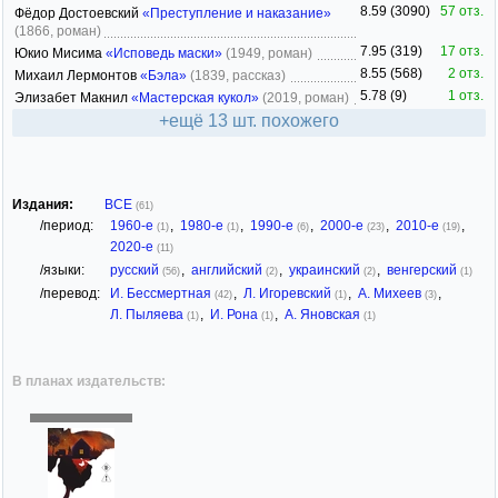
8.59 (3090)
57 отз.
Фёдор Достоевский
«Преступление и наказание»
(1866, роман)
7.95 (319)
17 отз.
Юкио Мисима
«Исповедь маски»
(1949, роман)
8.55 (568)
2 отз.
Михаил Лермонтов
«Бэла»
(1839, рассказ)
5.78 (9)
1 отз.
Элизабет Макнил
«Мастерская кукол»
(2019, роман)
+ещё 13 шт. похожего
Издания:
ВСЕ
(61)
/период:
1960-е
,
1980-е
,
1990-е
,
2000-е
,
2010-е
,
(1)
(1)
(6)
(23)
(19)
2020-е
(11)
/языки:
русский
,
английский
,
украинский
,
венгерский
(56)
(2)
(2)
(1)
/перевод:
И. Бессмертная
,
Л. Игоревский
,
А. Михеев
,
(42)
(1)
(3)
Л. Пыляева
,
И. Рона
,
А. Яновская
(1)
(1)
(1)
В планах издательств: