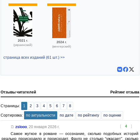
2021 г.
2024 г.
(украинский)
(венгерский)
страница всех изданий (61 шт.) >>
Отзывы читателей
Рейтинг отзыва
Страницы:
1
2
3
4
5
6
7
8
Сортировка:
по актуальности
по дате
по рейтингу
по оценке
[
4
]
zslooo
,
20 января 2026 г.
Самое жуткое в романе — осознание, сколько подобных историй
реально происходило и происходит. Фаулз не столько “ужасает”, сколько