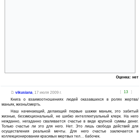
соглашусь. С оговоркой: не только деньгами и возможностями, но и
мотивацией, способностью зациклиться на чем-то и не пресытиться
этим чем-то, а так же упорством ну просто огромным. Клегг и Миранда
— два существа, которые живут в каждом. Но чтобы выстрелил
именно Клегг, и именно Клегг-похититель, а не Клегг, направивший
свое упорство и желание, например, на преумножение богатства или
карьеру политика, нужен целый ряд факторов. Миранде же нужно
всего ничего: любите себя, любуйтесь собой, копайтесь в себе и
старайтесь при этом производить на всех вокруг самое потрясающее
впечатление(для этого, конечно, придется приобрести кой-какие
знания, придумать себе принципы и состряпать мировоззрение) и
пожалуйста, вы — Миранда. Поэтому Миранд всегда больше, чем
Клеггов, а синичек на улице всегда больше, чем детишек,
стремящихся их поймать
Оценка:
нет
[
13
]
vikusiana
,
17 июля 2009 г.
Книга о взаимоотношениях людей оказавшихся в ролях жертва/
маньяк, жизнь/смерть.
Наш начинающий, делающий первые шажки маньяк, это забитый
жизнью, безэмоциональный, не шибко интеллектуальный клерк. На него
нежданно, негаданно сваливается счастье в виде крупной суммы денег.
Только счастье ли это для него. Нет. Это лишь свобода действий для
осуществления реальной мечты. Для него счастье заключается в
коллекционировании красивых мертвых тел… бабочек.