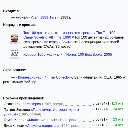
Входит в:
— журнал
«Урал, 1989, № 9»
, 1989 г.
Награды и премии:
Топ 100 детективных романов всех времён / The Top 100
Crime Novels of All Time, 1990
//
Топ 100 детективных романов
всех времён по версии Британской ассоциации писателей
лауреат
детективов (CWA). (86 место)
Хоррор: 100 лучших книг / Horror: 100 Best Books, 2005
лауреат
Экранизации:
—
«Коллекционер» / «The Collector»
, Великобритания, США, 1965 //
реж. Уильям Уайлер
Похожие произведения:
8.52 (3471)
113 отз.
Стивен Кинг
«Мизери»
(1987, роман)
8.17 (2778)
134 отз.
Патрик Зюскинд
«Парфюмер. История одного
убийцы»
(1985, роман)
8.50 (917)
23 отз.
Томас Харрис
«Молчание ягнят»
(1988, роман)
8.57 (182)
14 отз.
Джек Кетчам
«Девушка напротив»
(1989, роман)