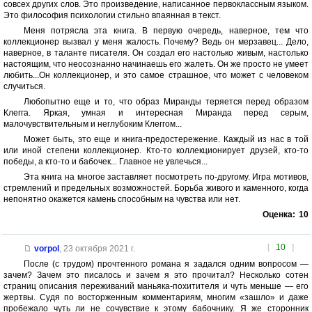
совсех других слов. Это произведение, написанное первоклассным языком.
Это философия психологии стильно впаянная в текст.
Меня потрясла эта книга. В первую очередь, наверное, тем что
коллекционер вызвал у меня жалость. Почему? Ведь он мерзавец... Дело,
наверное, в таланте писателя. Он создал его настолько живым, настолько
настоящим, что неосознанно начинаешь его жалеть. Он же просто не умеет
любить...Он коллекционер, и это самое страшное, что может с человеком
случиться.
Любопытно еще и то, что образ Миранды теряется перед образом
Клегга. Яркая, умная и интересная Миранда перед серым,
малочувствительным и неглубоким Клеггом...
Может быть, это еще и книга-предостережение. Каждый из нас в той
или иной степени коллекционер. Кто-то коллекционирует друзей, кто-то
победы, а кто-то и бабочек... Главное не увлечься...
Эта книга на многое заставляет посмотреть по-другому. Игра мотивов,
стремлений и предельных возможностей. Борьба живого и каменного, когда
непонятно окажется камень способным на чувства или нет.
Оценка:
10
[
10
]
vorpol
,
23 октября 2021 г.
После (с трудом) прочтенного романа я задался одним вопросом —
зачем? Зачем это писалось и зачем я это прочитал? Несколько сотен
страниц описания переживаний маньяка-похитителя и чуть меньше — его
жертвы. Судя по восторженным комментариям, многим «зашло» и даже
пробежало чуть ли не сочувствие к этому бабочнику. Я же сторонник