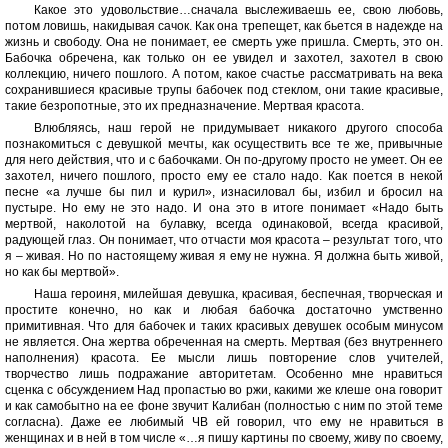
Какое это удовольствие…сначала выслеживаешь ее, свою любовь,
потом ловишь, накидывая сачок. Как она трепещет, как бьется в надежде на
жизнь и свободу. Она не понимает, ее смерть уже пришла. Смерть, это он.
Бабочка обречена, как только он ее увидел и захотел, захотел в свою
коллекцию, ничего пошлого. А потом, какое счастье рассматривать на века
сохранившиеся красивые трупы бабочек под стеклом, они такие красивые,
такие безропотные, это их предназначение. Мертвая красота.
Влюбляясь, наш герой не придумывает никакого другого способа
познакомиться с девушкой мечты, как осуществить все те же, привычные
для него действия, что и с бабочками. Он по-другому просто не умеет. Он ее
захотел, ничего пошлого, просто ему ее стало надо. Как поется в некой
песне «а лучше бы пил и курил», изнасиловал бы, избил и бросил на
пустыре. Но ему не это надо. И она это в итоге понимает «Надо быть
мертвой, наколотой на булавку, всегда одинаковой, всегда красивой,
радующей глаз. Он понимает, что отчасти моя красота – результат того, что
я – живая. Но по настоящему живая я ему не нужна. Я должна быть живой,
но как бы мертвой».
Наша героиня, милейшая девушка, красивая, беспечная, творческая и
простите конечно, но как и любая бабочка достаточно умственно
примитивная. Что для бабочек и таких красивых девушек особым минусом
не является. Она жертва обреченная на смерть. Мертвая (без внутреннего
наполнения) красота. Ее мысли лишь повторение слов учителей,
творчество лишь подражание авторитетам. Особенно мне нравиться
сценка с обсуждением Над пропастью во ржи, какими же клеше она говорит
и как самобытно на ее фоне звучит Калибан (полностью с ним по этой теме
согласна). Даже ее любимый ЧВ ей говорил, что ему не нравиться в
женщинах и в ней в том числе «…я пишу картины по своему, живу по своему,