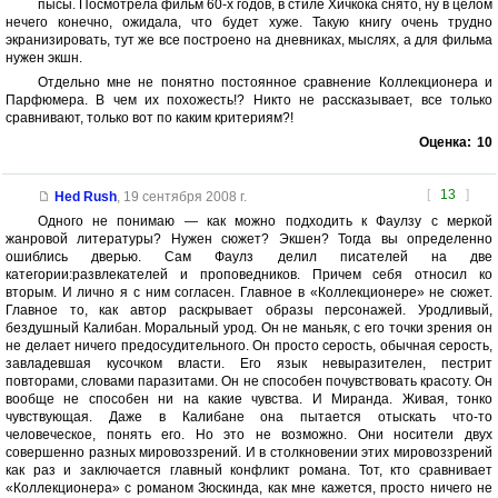
пысы. Посмотрела фильм 60-х годов, в стиле Хичкока снято, ну в целом
нечего конечно, ожидала, что будет хуже. Такую книгу очень трудно
экранизировать, тут же все построено на дневниках, мыслях, а для фильма
нужен экшн.
Отдельно мне не понятно постоянное сравнение Коллекционера и
Парфюмера. В чем их похожесть!? Никто не рассказывает, все только
сравнивают, только вот по каким критериям?!
Оценка:
10
[
13
]
Hed Rush
,
19 сентября 2008 г.
Одного не понимаю — как можно подходить к Фаулзу с меркой
жанровой литературы? Нужен сюжет? Экшен? Тогда вы определенно
ошиблись дверью. Сам Фаулз делил писателей на две
категории:развлекателей и проповедников. Причем себя относил ко
вторым. И лично я с ним согласен. Главное в «Коллекционере» не сюжет.
Главное то, как автор раскрывает образы персонажей. Уродливый,
бездушный Калибан. Моральный урод. Он не маньяк, с его точки зрения он
не делает ничего предосудительного. Он просто серость, обычная серость,
завладевшая кусочком власти. Его язык невыразителен, пестрит
повторами, словами паразитами. Он не способен почувствовать красоту. Он
вообще не способен ни на какие чувства. И Миранда. Живая, тонко
чувствующая. Даже в Калибане она пытается отыскать что-то
человеческое, понять его. Но это не возможно. Они носители двух
совершенно разных мировоззрений. И в столкновении этих мировоззрений
как раз и заключается главный конфликт романа. Тот, кто сравнивает
«Коллекционера» с романом Зюскинда, как мне кажется, просто ничего не