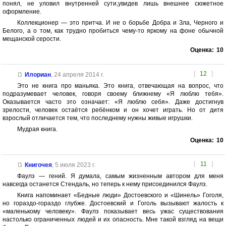
понял, не уловил внутренней сути,увидев лишь внешнее сюжетное
оформление.
Коллекционер — это притча. И не о борьбе Добра и Зла, Черного и
Белого, а о том, как трудно пробиться чему-то яркому на фоне обычной
мещанской серости.
Оценка:
10
[
12
]
Илориан
,
24 апреля 2014 г.
Это не книга про маньяка. Это книга, отвечающая на вопрос, что
подразумевает человек, говоря своему ближнему «Я люблю тебя».
Оказывается часто это означает: «Я люблю себя». Даже достигнув
зрелости, человек остаётся ребёнком и он хочет играть. Но от дитя
взрослый отличается тем, что последнему нужны живые игрушки.
Мудрая книга.
Оценка:
10
[
11
]
Книгочея
,
5 июля 2023 г.
Фаулз — гений. Я думала, самым жизненным автором для меня
навсегда останется Стендаль, но теперь к нему присоединился Фаулз.
Книга напоминает «Бедные люди» Достоевского и «Шинель» Гоголя,
но гораздо-гораздо глубже. Достоевский и Гоголь вызывают жалость к
«маленькому человеку». Фаулз показывает весь ужас существования
настолько ограниченных людей и их опасность. Мне такой взгляд на вещи