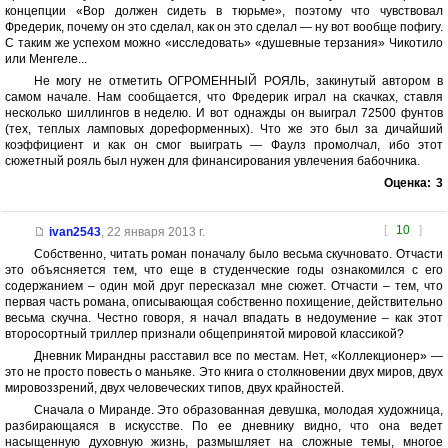
концепции «Вор должен сидеть в тюрьме», поэтому что чувствовал
Фредерик, почему он это сделал, как он это сделал — ну вот вообще пофигу.
С таким же успехом можно «исследовать» «душевные терзания» Чикотило
или Менгеле...
Не могу не отметить ОГРОМЕННЫЙ РОЯЛЬ, закинутый автором в
самом начале. Нам сообщается, что Фредерик играл на скачках, ставля
несколько шиллингов в неделю. И вот однажды он выиграл 72500 фунтов
(тех, теплых ламповых дореформенных). Что же это был за дичайший
коэффициент и как он смог выиграть — Фаулз промолчал, ибо этот
сюжетный рояль был нужен для финансирования увлечения бабочника.
Оценка:
3
[
10
]
ivan2543
,
22 января 2013 г.
Собственно, читать роман поначалу было весьма скучновато. Отчасти
это объясняется тем, что еще в студенческие годы ознакомился с его
содержанием – один мой друг пересказал мне сюжет. Отчасти – тем, что
первая часть романа, описывающая собственно похищение, действительно
весьма скучна. Честно говоря, я начал впадать в недоумение – как этот
второсортный триллер признали общепринятой мировой классикой?
Дневник Мирандны расставил все по местам. Нет, «Коллекционер» —
это не просто повесть о маньяке. Это книга о столкновении двух миров, двух
мировоззрений, двух человеческих типов, двух крайностей.
Сначала о Миранде. Это образованная девушка, молодая художница,
разбирающаяся в искусстве. По ее дневнику видно, что она ведет
насыщенную духовную жизнь, размышляет на сложные темы, многое