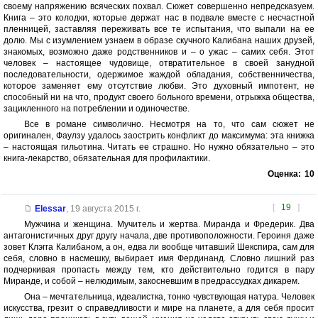
своему напряжению всяческих похвал. Сюжет совершенно непредсказуем.
Книга – это колодки, которые держат нас в подвале вместе с несчастной
пленницей, заставляя переживать все те испытания, что выпали на ее
долю. Мы с изумлением узнаем в образе скучного Калибана наших друзей,
знакомых, возможно даже родственников и – о ужас – самих себя. Этот
человек – настоящее чудовище, отвратительное в своей занудной
последовательности, одержимое жаждой обладания, собственничества,
которое заменяет ему отсутствие любви. Это духовный импотент, не
способный ни на что, продукт своего больного времени, отрыжка общества,
зацикленного на потреблении и одиночестве.
Все в романе символично. Несмотря на то, что сам сюжет не
оригинален, Фаулзу удалось заострить конфликт до максимума: эта книжка
– настоящая гильотина. Читать ее страшно. Но нужно обязательно – это
книга-лекарство, обязательная для профилактики.
Оценка:
10
[
19
]
Elessar
,
19 августа 2015 г.
Мужчина и женщина. Мучитель и жертва. Миранда и Фредерик. Два
антагонистичных друг другу начала, две противоположности. Героиня даже
зовет Клэгга Калибаном, а он, едва ли вообще читавший Шекспира, сам для
себя, словно в насмешку, выбирает имя Фердинанд. Словно лишний раз
подчеркивая пропасть между тем, кто действительно годится в пару
Миранде, и собой – нелюдимым, закосневшим в предрассудках дикарем.
Она – мечтательница, идеалистка, тонко чувствующая натура. Человек
искусства, грезит о справедливости и мире на планете, а для себя просит