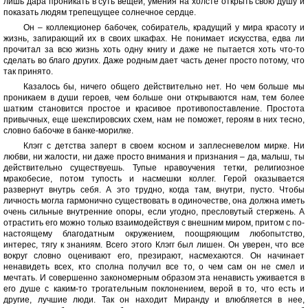
лишь дара проникать в суть вещей, умения на холсте открыть свою душу и
показать людям трепещущее солнечное сердце.
Он – коллекционер бабочек, собиратель, крадущий у мира красоту и
жизнь, запирающий их в своих шкафах. Не понимает искусства, едва ли
прочитал за всю жизнь хоть одну книгу и даже не пытается хоть что-то
сделать во благо других. Даже родным дает часть денег просто потому, что
так принято.
Казалось бы, ничего общего действительно нет. Но чем больше мы
проникаем в души героев, чем больше они открываются нам, тем более
шатким становится простое и красивое противопоставление. Простота
привычных, еще шекспировских схем, нам не поможет, героям в них тесно,
словно бабочке в банке-морилке.
Клэгг с детства заперт в своем косном и заплесневелом мирке. Ни
любви, ни жалости, ни даже просто внимания и признания – да, малыш, ты
действительно существуешь. Тупые нравоучения тетки, религиозное
мракобесие, потом тупость и насмешки коллег. Герой оказывается
развернут внутрь себя. А это трудно, когда там, внутри, пусто. Чтобы
личность могла гармонично существовать в одиночестве, она должна иметь
очень сильные внутренние опоры, если угодно, пресловутый стержень. А
отрастить его можно только взаимодействуя с внешним миром, притом с по-
настоящему благодатным окружением, поощряющим любопытство,
интерес, тягу к знаниям. Всего этого Клэгг был лишен. Он уверен, что все
вокруг словно оценивают его, презирают, насмехаются. Он начинает
ненавидеть всех, кто сполна получил все то, о чем сам он не смел и
мечтать. И совершенно закономерным образом эта ненависть уживается в
его душе с каким-то трогательным поклонением, верой в то, что есть и
другие, лучшие люди. Так он находит Миранду и влюбляется в нее,