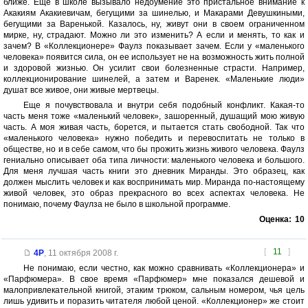
ближе. Еще в школе вызывало недоумение это пристальное внимание к
Акакиям Акакиевичам, бегущими за шинелью, и Макарами Девушкиными,
бегущими за Варенькой. Казалось, ну, живут они в своем ограниченном
мирке, ну, страдают. Можно ли это изменить? А если и менять, то как и
зачем? В «Коллекционере» Фаулз показывает зачем. Если у «маленького
человека» появится сила, он ее использует не на возможность жить полной
и здоровой жизнью. Он усилит свои болезненные страсти. Например,
коллекционирование шинелей, а затем и Варенек. «Маленькие люди»
душат все живое, они живые мертвецы.
Еще я почувствовала и внутри себя подобный конфликт. Какая-то
часть меня тоже «маленький человек», зашоренный, душащий мою живую
часть. А моя живая часть, борется, и пытается стать свободной. Так что
«маленького человека» нужно победить и перевоспитать не только в
обществе, но и в себе самом, что бы прожить жизнь живого человека. Фаулз
гениально описывает оба типа личности: маленького человека и большого.
Для меня лучшая часть книги это дневник Миранды. Это образец, как
должен мыслить человек и как воспринимать мир. Миранда по-настоящему
живой человек, это образ прекрасного во всех аспектах человека. Не
понимаю, почему Фаулза не было в школьной программе.
Оценка:
10
[
11
]
4P
,
11 октября 2008 г.
Не понимаю, если честно, как можно сравнивать «Коллекционера» и
«Парфюмера». В свое время «Парфюмер» мне показался дешевой и
малопривлекательной книгой, этаким трюком, сальным номером, чья цель
лишь удивить и поразить читателя любой ценой. «Коллекционер» же стоит