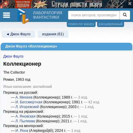
ЛАБОРАТОРИЯ
ФАНТАСТИКИ
поиск по жанру
расширенный
◄ Джон Фаулз
издания (61)
Джон Фаулз «Коллекционер»
Джон Фаулз
Коллекционер
The Collector
Роман,
1963
год
Язык написания: английский
Перевод на русский:
—
А. Михеев
(Коллекционер)
; 1989 г.
— 3 изд.
—
И. Бессмертная
(Коллекционер)
; 1991 г.
— 42 изд.
—
Л. Игоревский
(Коллекционер)
; 2003 г.
— 1 изд.
Перевод на украинский:
—
А. Яновская
(Колекціонер)
; 2015 г.
— 1 изд.
—
Л. Пыляева
(Колекціонер)
; 2021 г.
— 1 изд.
Перевод на венгерский:
—
И. Рона
(A lepkegyűjtő)
; 2024 г.
— 1 изд.