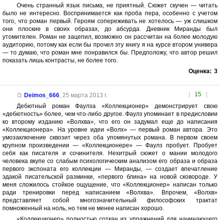
Очень странный язык письма, не приятный. Сюжет скучен — читать
было не интересно. Воспринимается как проба пера, особенно с учетом
того, что роман первый. Героям сопереживать не хотелось — уж слишком
они плоские в своих образах, до абсурда. Дневник Миранды был
утомителен. Роман не зацепил, возможно он рассчитан на более молодую
аудиторию, потому как если бы прочел эту книгу я на курсе втором универа
— то думаю, что роман мне понравился бы. Предположу, что автор решил
показать лишь контрасты, не более того.
Оценка:
3
[
15
]
Deimos_666
,
25 марта 2013 г.
Дебютный роман Фаулза «Коллекционер» демонстрирует свою
«дебютность» более, чем что-либо другое. Фаулз упоминает в предисловии
ко второму изданию «Волхва», что его он задумал еще до написания
«Коллекционера». На уровне идеи «Волх» — первый роман автора. Это
умозаключение сквозит через оба упомянутых романа. В первом своем
крупном произведении — «Коллекционере» — Фаулз пробует. Пробует
себя как писателя и сочинителя. Нехитрый сюжет о мании молодого
человека вкупе со слабым психологическим анализом его образа и образа
первого экспоната его коллекции — Миранды, — создает впечатление
эдакой писательской разминки, «первого блина» на новой сковороде. У
меня сложилось стойкое ощущение, что «Коллекционер» написан только
ради тренировки перед написанием «Волхва». Впрочем, «Волхв»
представляет собой многозначительный философских трактат
помноженный на ноль, но тем не менее написан хорошо.
«Коллекционер» полностью соткан из упражнений для начинающего