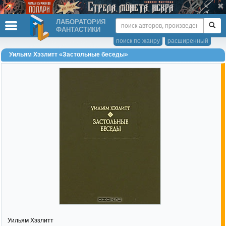
ЛАБОРАТОРИЯ
ФАНТАСТИКИ
поиск по жанру
расширенный
Уильям Хэзлитт «Застольные беседы»
Уильям Хэзлитт