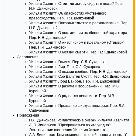
Уильям Хэзлитт. Стоит ли актеру сидеть в ложе? Пер.
Н.Я. Дьяконовой
Уильям Хэзлитт. Об опасностях умственного
превосходства. Пер. Н.Я. Дьяконовой
Уильям Хэзлитт. Покровительство и расхваливание. Пер.
Н.Я. Дьяконовой
Уильям Хэзлитт. О постижении особенностей характера.
Пер. Н.Я. Дьяконовой
Уильям Хэзлитт. О живописном и идеальном (Отрывок).
Пер. Н.Я. Дьяконовой.
Уильям Хэзлитт. О боязни смерти. Пер. Н.Я. Дьяконовой
Дополнения
Уильям Хэзлитт. Гамлет. Пер. С.Л. Сухарева
Уильям Хэзлитт. Лир. Пер. С.Л. Сухарева
Уильям Хэзлитт. О поэзии вообще. Пер. Н.Я. Дьяконовой
Уильям Хэзлитт. Сэр Вальтер Скотт. Пер. Н.Я. Дьяконовой
Уильям Хэзлитт. Лорд Байрон. Пер. Н.Я. Дьяконовой
Уильям Хэзлитт. О разуме и воображении. Пер. М.В.
Куренной
Уильям Хэзлитт. О радостях ненависти. Пер. М.В.
Куренной
Уильям Хэзлитт. Прощание с искусством эссе. Пер. Л.А.
Сифуровой
Приложения
Н.Я. Дьяконова. Романтические очерки Уильяма Хэзлитта
А.Ю. Зиновьева. "Превращаться во что угодно":
Эстетические воззрения Уильяма Хэзлитта
А.А. Липинская. Композиционные особенности очерка У.