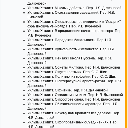
Дьяконовой
Уильям Хэзлитт. Мысль и действие. Пер. Н.Я. Дьяконовой
Уильям Хэзлитт. О составлении завещаний. Пер. Н.В.
Екимовой
Уильям Хэзлитт. О некоторых противоречиях в "Лекциях"
сэра Джошуа Рейнолдса. Пер. М.В. Куренной
Уильям Хэзлитт. В продолжение начатого разговора. Пер.
М.В. Куренной
Уильям Хэзлитт. Парадокс и банальность. Пер. Н.Я.
Дьяконовой
Уильям Хэзлитт. Вульгарность и жеманство. Пер. Н.Я.
Дьяконовой
Уильям Хэзлитт. Пейзаж Никола Пуссена. Пер. Н.Я.
Дьяконовой
Уильям Хэзлитт. Сонеты Милтона. Пер. Н.Я. Дьяконовой
Уильям Хэзлитт. О путешествиях. Пер. С. С. Шик
Уильям Хэзлитт. Политики из кофейни. Пер. С. С. Шик
Уильям Хэзлитт. О литературной аристократии. Пер. Н.Я.
Дьяконовой
Уильям Хэзлитт. О критике. Пер. Н.Я. Дьяконовой
Уильям Хэзлитт. О великом и малом. Пер. Н.Я. Дьяконовой
Уильям Хэзлитт. О простоте слога. Пер. Н.Я. Дьяконовой
Уильям Хэзлитт. Об изнеженности характера. Пер. Н.Я.
Дьяконовой
Уильям Хэзлитт. Почему нам нравится все далекое. Пер.
Н.Я. Дьяконовой
Уильям Хэзлитт. О корпоративных объединениях. Пер.
Н.Я. Дьяконовой