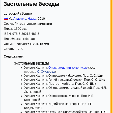
Застольные беседы
авторский сборник
М.:
Ладомир
,
Наука
,
2010
г.
Серия:
Литературные памятники
Тираж:
1500 экз.
ISBN:
978-5-86218-481-5
Тип обложки:
твёрдая
Формат:
70x90/16
(170x215 мм)
Страниц:
720
Содержание
:
ЗАСТОЛЬНЫЕ БЕСЕДЫ
Уильям Хэзлитт.
О наслаждении живописью
(эссе,
перевод
С. Сухарева
)
Уильям Хэзлитт. О прошлом и будущем. Пер. С. С. Шик
Уильям Хэзлитт. Гений и здравый смысл. Пер. С. С. Шик
Уильям Хэзлитт. Портрет Коббета. Пер. С. С. Шик
Уильям Хэзлитт. Об одержимости одной идеей. Пер. Н.Я.
Дьяконовой
Уильям Хэзлитт. О невежестве ученых. Пер. И.Б.
Комаровой
Уильям Хэзлитт. Индийские жонглеры. Пер. Т.Е.
Кадачиговой
Уильям Хэзлитт. О тех, кто живет своей жизнью. Пер. Н.Я.