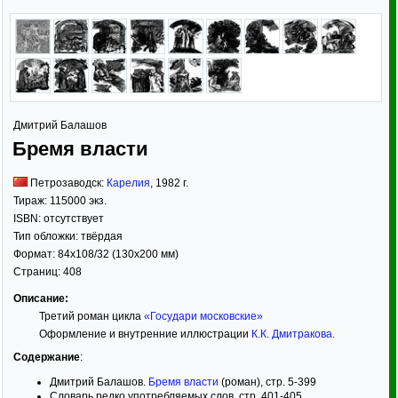
Дмитрий Балашов
Бремя власти
Петрозаводск:
Карелия
,
1982
г.
Тираж:
115000 экз.
ISBN:
отсутствует
Тип обложки:
твёрдая
Формат:
84x108/32
(130x200 мм)
Страниц:
408
Описание:
Третий роман цикла
«Государи московские»
Оформление и внутренние иллюстрации
К.К. Дмитракова
.
Содержание
:
Дмитрий Балашов.
Бремя власти
(роман), стр. 5-399
Словарь редко употребляемых слов, стр. 401-405