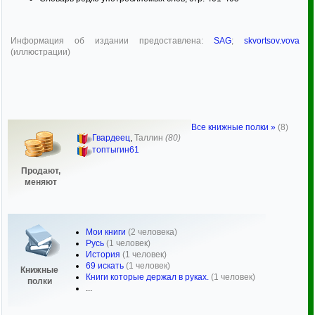
Информация об издании предоставлена:
SAG
;
skvortsov.vova
(иллюстрации)
Все книжные полки »
(8)
Гвардеец
,
Таллин
(80)
топтыгин61
Продают,
меняют
Мои книги
(2 человека)
Русь
(1 человек)
История
(1 человек)
69 искать
(1 человек)
Книжные
Книги которые держал в руках.
(1 человек)
полки
...