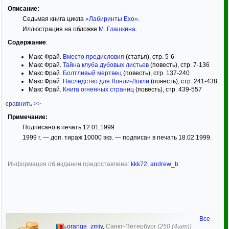
Описание:
Седьмая книга цикла
«Лабиринты Ехо»
.
Иллюстрация на обложке
М. Глашкина
.
Содержание
:
Макс Фрай.
Вместо предисловия
(статья), стр. 5-6
Макс Фрай.
Тайна клуба дубовых листьев
(повесть), стр. 7-136
Макс Фрай.
Болтливый мертвец
(повесть), стр. 137-240
Макс Фрай.
Наследство для Лонли-Локли
(повесть), стр. 241-438
Макс Фрай.
Книга огненных страниц
(повесть), стр. 439-557
сравнить >>
Примечание:
Подписано в печать 12.01.1999.
1999 г. — доп. тираж 10000 экз. — подписан в печать 18.02.1999.
Информация об издании предоставлена:
kkk72
,
andrew_b
Все
orange_zmiy
,
Санкт-Петербург
(250 (4шт))