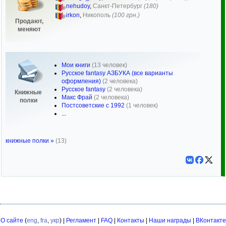
nehudoy
,
Санкт-Петербург
(180)
irkon
,
Никополь
(100 грн.)
Продают,
меняют
Мои книги
(13 человек)
Русское fantasy АЗБУКА (все варианты
оформления)
(2 человека)
Русское fantasy
(2 человека)
Книжные
Макс Фрай
(2 человека)
полки
Постсоветские с 1992
(1 человек)
...
книжные полки »
(13)
О сайте
(
eng
,
fra
,
укр
) |
Регламент
|
FAQ
|
Контакты
|
Наши награды
|
ВКонтакте