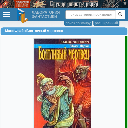
ЛАБОРАТОРИЯ
ФАНТАСТИКИ
поиск по жанру
расширенный
Макс Фрай «Болтливый мертвец»