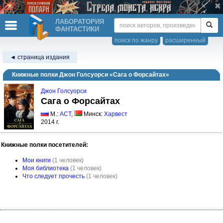
ЛАБОРАТОРИЯ
ФАНТАСТИКИ
поиск по жанру
расширенный
◄ страница издания
Книжные полки Джон Голсуорси «Сага о Форсайтах»
Джон Голсуорси
Сага о Форсайтах
М.:
АСТ
,
Минск:
Харвест
2014 г.
Книжные полки посетителей:
Мои книги
(1 человек)
Моя библиотека
(1 человек)
Что следует прочесть
(1 человек)