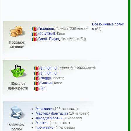
Все книжные полки
Гвардеец
,
Таллин
(250 новая)
»
(82)
r56ty78ui9
,
Киев
Great_Player
,
Челябинск
(50)
Продают,
меняют
georgkorg
(перевод с черновика)
georgkorg
Naggy
,
Москва
Gorruel
,
Киев
Желают
В.К.
приобрести
Мои книги
(123 человека)
Мастера фантазии
(16 человек)
Джордж Мартин
(5 человек)
Мартин
(4 человека)
Книжные
прочитано
(4 человека)
полки