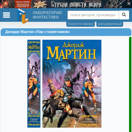
ЛАБОРАТОРИЯ
ФАНТАСТИКИ
поиск по жанру
расширенный
Джордж Мартин «Пир стервятников»