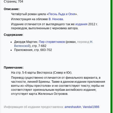
Страниц:
704
Описание:
Четвёртый роман цикла «
Песнь Льда и Огня
».
Иллюстрация на обложке
В. Ненова
.
Издание отличается от выглядящего так же
издания
2012 г.
переводом, выполненным с черновика автора.
Содержание
:
Джордж Мартин.
Пир стервятников
(роман,
перевод
Н.
Виленской
), стр. 7-682
Приложения, стр. 683-702
Примечание:
На стр. 5-6 карты Вестероса (Север и Юг).
Перевод существенно отличается от финального варианта, в
частности, линией Бриены. Также в данном издании приложения
взяты из «Игры престолов» и не соответствуют тексту; гербы не
соответствуют оригинальным гербам английского издания;
отсутствует карта Железных Островов.
Информация об издании предоставлена:
ameshavkin
,
Vandal1986