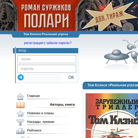
Том Клэнси Реальная угроза
регистрация
|
забыли пароль?
вход
OK
Том Клэнси «Реальная угроза
Главная
Авторы, книги
Новинки и планы
Награды, премии
Рейтинги