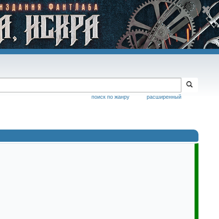
поиск по жанру
расширенный