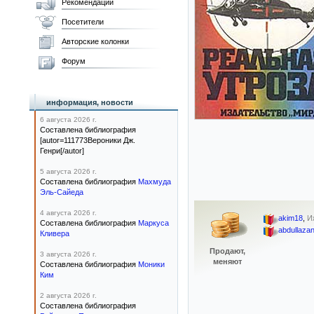
Рекомендации
Посетители
Авторские колонки
Форум
информация, новости
6 августа 2026 г.
Составлена библиография
[autor=111773Вероники Дж.
Генри[/autor]
5 августа 2026 г.
Составлена библиография
Махмуда
Эль-Сайеда
4 августа 2026 г.
akim18
,
И
Составлена библиография
Маркуса
abdullaza
Кливера
Продают,
3 августа 2026 г.
меняют
Составлена библиография
Моники
Ким
2 августа 2026 г.
Составлена библиография