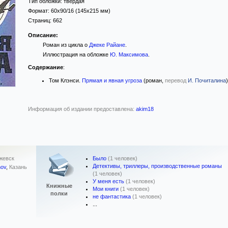
Тип обложки:
твёрдая
Формат:
60x90/16
(145x215 мм)
Страниц:
662
Описание:
Роман из цикла о
Джеке Райане
.
Иллюстрация на обложке
Ю. Максимова
.
Содержание
:
Том Клэнси.
Прямая и явная угроза
(роман,
перевод
И. Почиталина
)
Информация об издании предоставлена:
akim18
Было
(1 человек)
жевск
Детективы, триллеры, производственные романы
nov
,
Казань
(1 человек)
У меня есть
(1 человек)
Книжные
Мои книги
(1 человек)
полки
не фантастика
(1 человек)
...