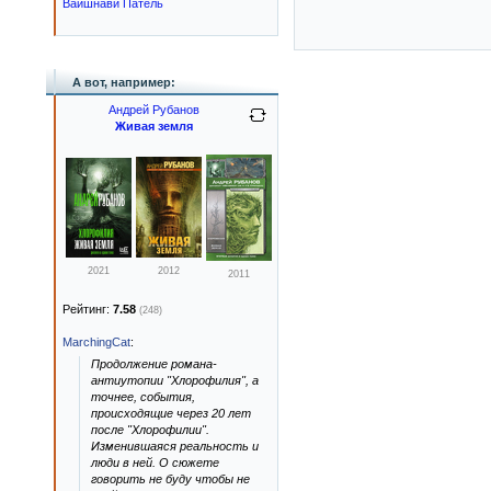
Вайшнави Патель
А вот, например:
Андрей Рубанов
Живая земля
2021
2012
2011
Рейтинг:
7.58
(248)
MarchingCat
:
Продолжение романа-
антиутопии "Хлорофилия", а
точнее, события,
происходящие через 20 лет
после "Хлорофилии".
Изменившаяся реальность и
люди в ней. О сюжете
говорить не буду чтобы не