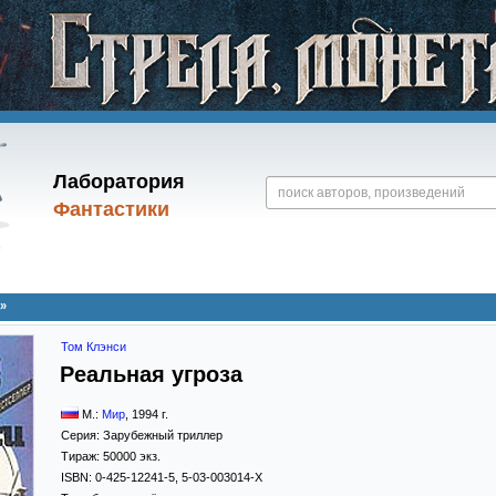
Лаборатория
Фантастики
»
Том Клэнси
Реальная угроза
М.:
Мир
,
1994
г.
Серия:
Зарубежный триллер
Тираж:
50000 экз.
ISBN:
0-425-12241-5, 5-03-003014-X