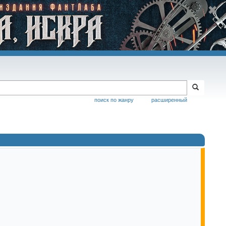
поиск по жанру
расширенный