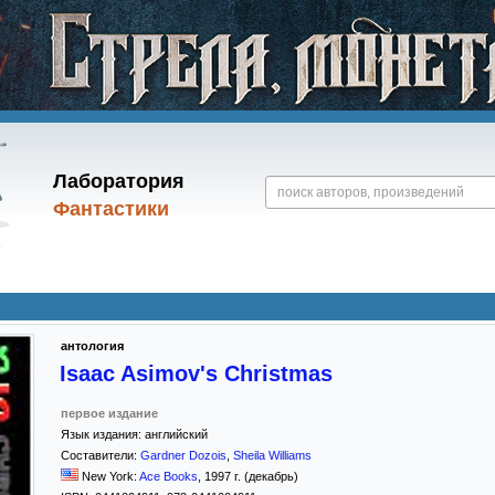
Лаборатория
Фантастики
антология
Isaac Asimov's Christmas
первое издание
Язык издания:
английский
Составители:
Gardner Dozois
,
Sheila Williams
New York:
Ace Books
,
1997
г. (декабрь)