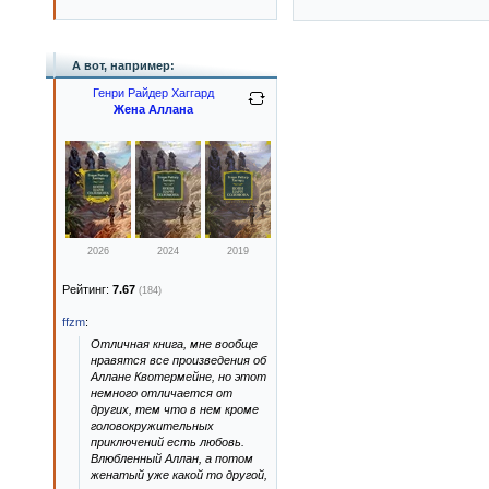
А вот, например:
Генри Райдер Хаггард
Жена Аллана
2026
2024
2019
Рейтинг:
7.67
(184)
ffzm
:
Отличная книга, мне вообще
нравятся все произведения об
Аллане Квотермейне, но этот
немного отличается от
других, тем что в нем кроме
головокружительных
приключений есть любовь.
Влюбленный Аллан, а потом
женатый уже какой то другой,