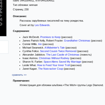
ISBN:
0441004911, 978-0441004911
Тип обложки:
мягкая
Страниц:
230
Описание:
Рассказы зарубежных писателей на тему рождества.
Cover art by
Les Edwards
.
Содержание
:
Jack McDevitt.
Promises to Keep
(рассказ)
James Patrick Kelly, Robert Frazier.
Grandfather Christmas
(рассказ)
Connie Willis.
Inn
(рассказ)
Michael Swanwick.
A Midwinter's Tale
(рассказ)
Cynthia Felice.
Second Cousin Twice Removed
(рассказ)
Alexander Jablokov.
The Last Castle of Christmas
(повесть)
Isaac Asimov.
Christmas Without Rodney
(рассказ)
Sharon N. Farber.
Space Aliens Saved My Marriage
(рассказ)
Leslie What.
How to Feed Your Inner Troll
(рассказ)
Janet Kagan.
The Nutcracker Coup
(рассказ)
сравнить >>
Примечание:
Иллюстрация для обложки альбома «The Wish» группы Legs Diamond.