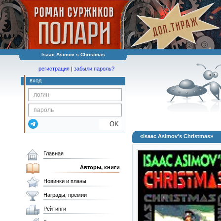
Isaac Asimov s Christmas
регистрация
|
забыли пароль?
вход
OK
«Isaac Asimov's Christmas»
Главная
Авторы, книги
Новинки и планы
Награды, премии
Рейтинги