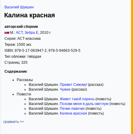
Василий Шукшин
Калина красная
авторский сборник
М.:
АСТ
,
Зебра Е
,
2010
г.
Серия:
АСТ-классика
Тираж:
1500 экз.
ISBN:
978-5-17-063947-2, 978-5-94663-529-5
Тип обложки:
твёрдая
Страниц:
320
Содержание
:
Рассказы
Василий Шукшин.
Привет Сивому!
(рассказ)
Василий Шукшин.
Чужие
(рассказ)
Повести
Василий Шукшин.
Живет такой парень
(повесть)
Василий Шукшин.
Позови меня в даль светлую
(повесть)
Василий Шукшин.
Печки-лавочки
(повесть)
Василий Шукшин.
Калина красная
(повесть)
сравнить >>