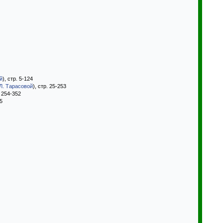
й
), стр. 5-124
Л. Тарасовой
), стр. 25-253
. 254-352
45