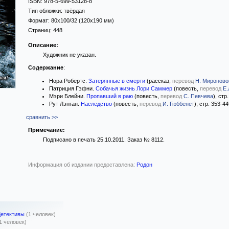
ISBN:
978-5-699-53128-8
Тип обложки:
твёрдая
Формат:
80x100/32
(120x190 мм)
Страниц:
448
Описание:
Художник не указан.
Содержание
:
Нора Робертс.
Затерянные в смерти
(рассказ,
перевод
Н. Мироново
Патриция Гэфни.
Собачья жизнь Лори Саммер
(повесть,
перевод
Е.
Мэри Блейни.
Пропавший в раю
(повесть,
перевод
С. Певчева
), стр
Рут Лэнган.
Наследство
(повесть,
перевод
И. Гюббенет
), стр. 353-4
сравнить >>
Примечание:
Подписано в печать 25.10.2011. Заказ № 8112.
Информация об издании предоставлена:
Родон
Детективы
(1 человек)
1 человек)