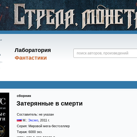
Лаборатория
Фантастики
сборник
Затерянные в смерти
Составитель:
не указан
М.:
Эксмо
,
2011
г.
Серия:
Мировой мега-бестселлер
Тираж:
6000 экз.