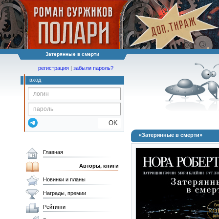
Затерянные в смерти
регистрация
|
забыли пароль?
вход
OK
«Затерянные в смерти»
Главная
Авторы, книги
Новинки и планы
Награды, премии
Рейтинги