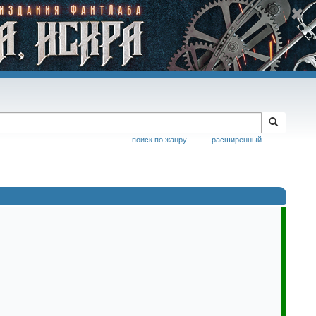
поиск по жанру
расширенный