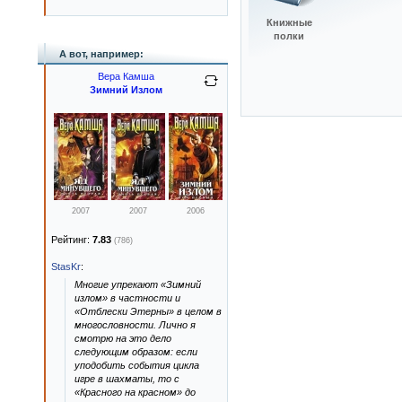
Книжные
полки
А вот, например:
Вера Камша
Зимний Излом
2007
2007
2006
Рейтинг:
7.83
(786)
StasKr
:
Многие упрекают «Зимний
излом» в частности и
«Отблески Этерны» в целом в
многословности. Лично я
смотрю на это дело
следующим образом: если
уподобить события цикла
игре в шахматы, то с
«Красного на красном» до