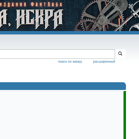
поиск по жанру
расширенный