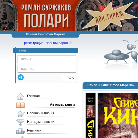
Стивен Кинг Роза Марена
регистрация
|
забыли пароль?
вход
OK
Стивен Кинг «Роза Марена»
Главная
Авторы, книги
Новинки и планы
Награды, премии
Рейтинги