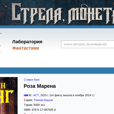
Лаборатория
Фантастики
Стивен Кинг
Роза Марена
М.:
АСТ
,
2015
г. (по факту вышла в ноябре 2014 г.)
Серия:
Тёмная Башня
Тираж:
5000 экз.
ISBN:
978-5-17-087925-0