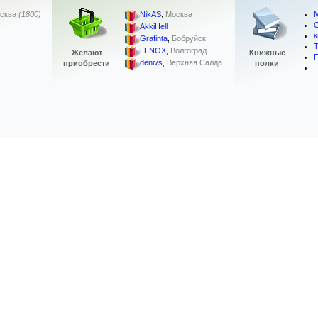
М
сква
(1800)
NikAS
,
Москва
С
AkkiHell
к
Grafinta
,
Бобруйск
LENOX
,
Волгоград
Желают
Книжные
denivs
,
Верхняя Салда
приобрести
полки
..
...