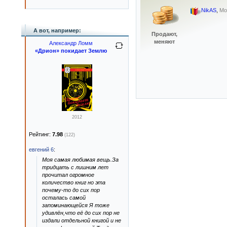
NikAS
,
Мо
А вот, например:
Продают,
меняют
Александр Ломм
«Дрион» покидает Землю
2012
Рейтинг:
7.98
(122)
евгений 6
:
Моя самая любимая вещь.За
тридцать с лишним лет
прочитал огромное
количество книг но эта
почему-то до сих пор
осталась самой
запоминающейся Я тоже
удивлён,что её до сих пор не
издали отдельной книгой и не