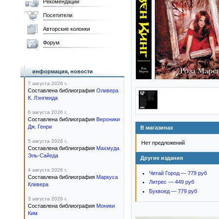
Рекомендации
Посетители
Авторские колонки
Форум
информация, новости
7 августа 2026 г.
Составлена библиография
Оливера
К. Лэнгмида
6 августа 2026 г.
Составлена библиография
Вероники
Дж. Генри
В магазинах
5 августа 2026 г.
Нет предложений
Составлена библиография
Махмуда
Эль-Сайеда
Другие издания
4 августа 2026 г.
Читай Город — 779 руб
Составлена библиография
Маркуса
Литрес — 449 руб
Кливера
Буквоед — 779 руб
3 августа 2026 г.
Составлена библиография
Моники
Ким