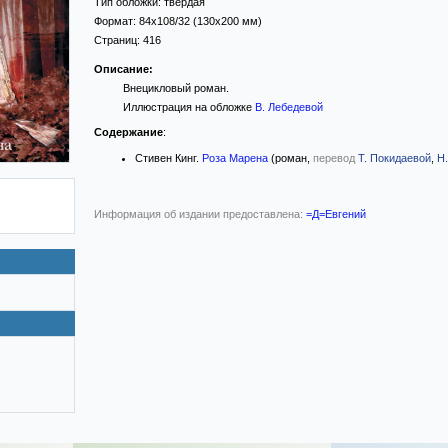
Тип обложки:
твёрдая
Формат:
84x108/32
(130x200 мм)
Страниц:
416
Описание:
Внецикловый роман.
Иллюстрация на обложке
В. Лебедевой
Содержание
:
Стивен Кинг.
Роза Марена
(роман,
перевод
Т. Покидаевой
,
Н
Информация об издании предоставлена:
=Д=Евгений