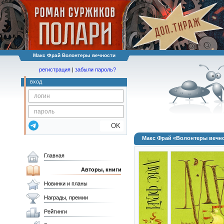
Макс Фрай Волонтеры вечности
регистрация
|
забыли пароль?
вход
OK
Макс Фрай «Волонтеры вечн
Главная
Авторы, книги
Новинки и планы
Награды, премии
Рейтинги