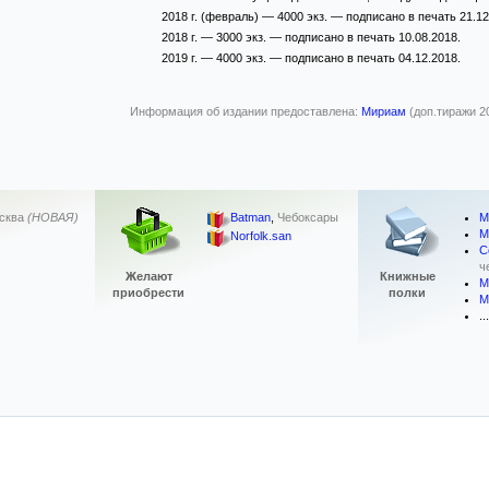
2018 г. (февраль) — 4000 экз. — подписано в печать 21.12
2018 г. — 3000 экз. — подписано в печать 10.08.2018.
2019 г. — 4000 экз. — подписано в печать 04.12.2018.
Информация об издании предоставлена:
Мириам
(доп.тиражи 20
М
сква
(НОВАЯ)
Batman
,
Чебоксары
М
Norfolk.san
С
ч
Желают
Книжные
М
приобрести
полки
М
...