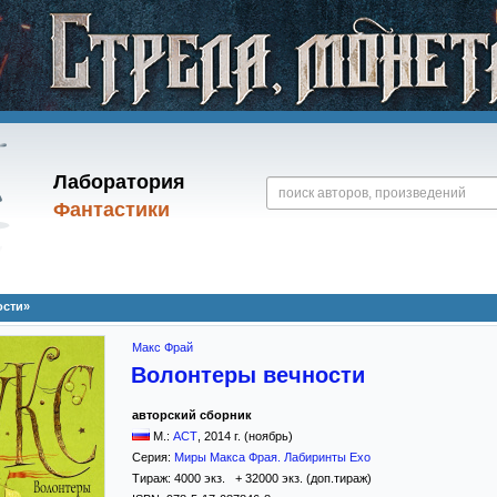
Лаборатория
Фантастики
ости»
Макс Фрай
Волонтеры вечности
авторский сборник
М.:
АСТ
,
2014
г. (ноябрь)
Серия:
Миры Макса Фрая. Лабиринты Ехо
Тираж:
4000 экз. + 32000 экз. (доп.тираж)