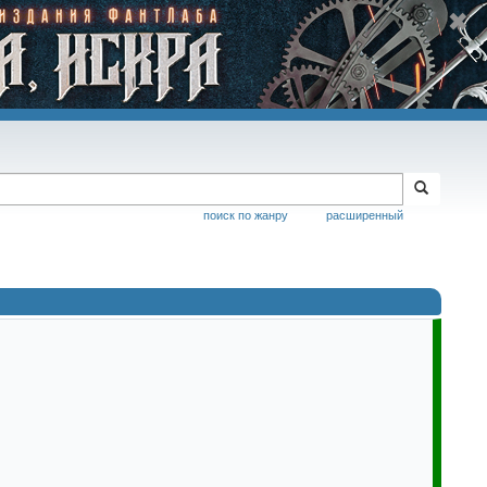
поиск по жанру
расширенный