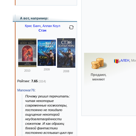
А вот, например:
Крис Банч
,
Аллан Коул
Стэн
АЛЕН
,
Мо
2009
2010
2008
Продают,
меняют
Рейтинг:
7.65
(1114)
Manowar76
:
Почему решил перечитать:
читая некоторые
современные космооперы,
постоянно не покидало
ощущение некоторой
неудовлетворённости
сюжетом. И как образец
боевой фантастики
постоянно всплывал цикл про