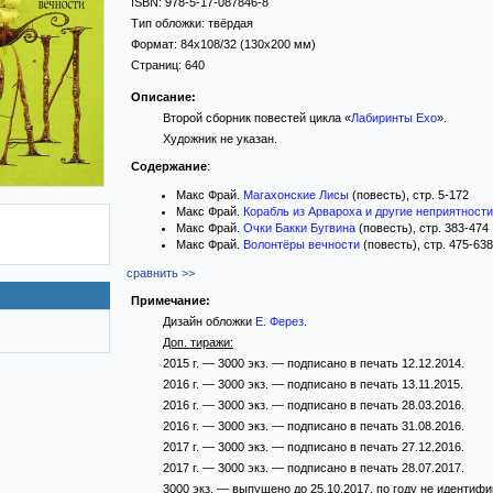
ISBN:
978-5-17-087846-8
Тип обложки:
твёрдая
Формат:
84x108/32
(130x200 мм)
Страниц:
640
Описание:
Второй сборник повестей цикла «
Лабиринты Ехо
».
Художник не указан.
Содержание
:
Макс Фрай.
Магахонские Лисы
(повесть), стр. 5-172
Макс Фрай.
Корабль из Арвароха и другие неприятности
Макс Фрай.
Очки Бакки Бугвина
(повесть), стр. 383-474
Макс Фрай.
Волонтёры вечности
(повесть), стр. 475-638
сравнить >>
Примечание:
Дизайн обложки
Е. Ферез
.
Доп. тиражи:
2015 г. — 3000 экз. — подписано в печать 12.12.2014.
2016 г. — 3000 экз. — подписано в печать 13.11.2015.
2016 г. — 3000 экз. — подписано в печать 28.03.2016.
2016 г. — 3000 экз. — подписано в печать 31.08.2016.
2017 г. — 3000 экз. — подписано в печать 27.12.2016.
2017 г. — 3000 экз. — подписано в печать 28.07.2017.
3000 экз. — выпущено до 25.10.2017, по году не идентиф