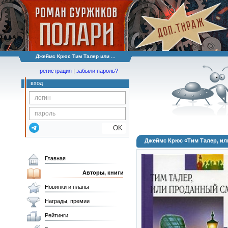
Джеймс Крюс Тим Талер или ...
регистрация
|
забыли пароль?
вход
OK
Джеймс Крюс «Тим Талер, и
Главная
Авторы, книги
Новинки и планы
Награды, премии
Рейтинги