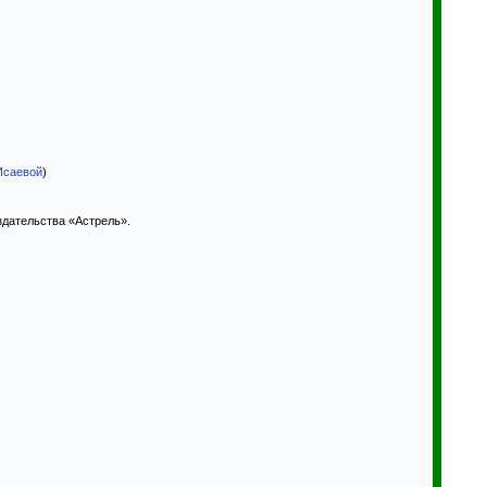
Исаевой
)
издательства «Астрель».