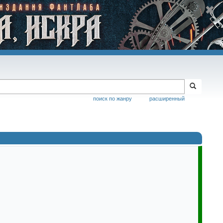
поиск по жанру
расширенный