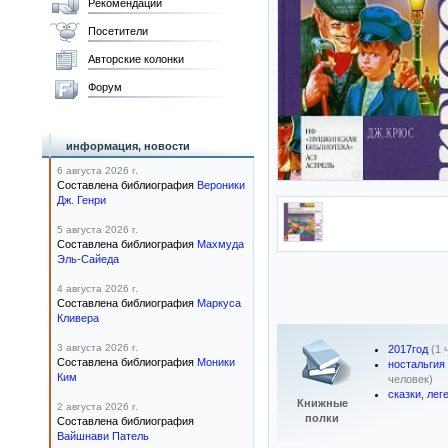
Рекомендации
Посетители
Авторские колонки
Форум
информация, новости
6 августа 2026 г.
Составлена библиография
Вероники
Дж. Генри
5 августа 2026 г.
Составлена библиография
Махмуда
Эль-Сайеда
4 августа 2026 г.
Составлена библиография
Маркуса
Кливера
3 августа 2026 г.
2017год
(1 
Составлена библиография
Моники
ностальгия
Ким
человек)
сказки, лег
Книжные
2 августа 2026 г.
полки
Составлена библиография
Вайшнави Патель