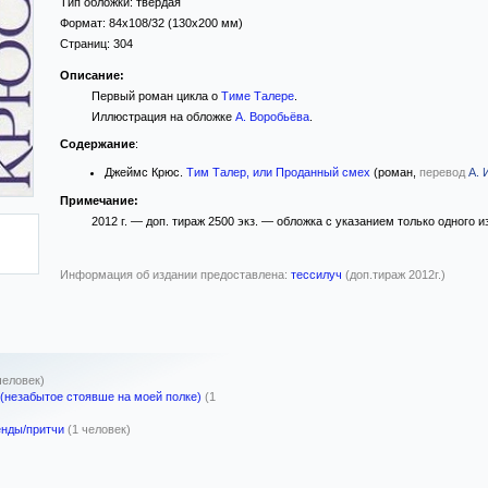
Тип обложки:
твёрдая
Формат:
84x108/32
(130x200 мм)
Страниц:
304
Описание:
Первый роман цикла о
Тиме Талере
.
Иллюстрация на обложке
А. Воробьёва
.
Содержание
:
Джеймс Крюс.
Тим Талер, или Проданный смех
(роман,
перевод
А. 
Примечание:
2012 г. — доп. тираж 2500 экз. — обложка с указанием только одного 
Информация об издании предоставлена:
тессилуч
(доп.тираж 2012г.)
человек)
 (незабытое стоявше на моей полке)
(1
енды/притчи
(1 человек)