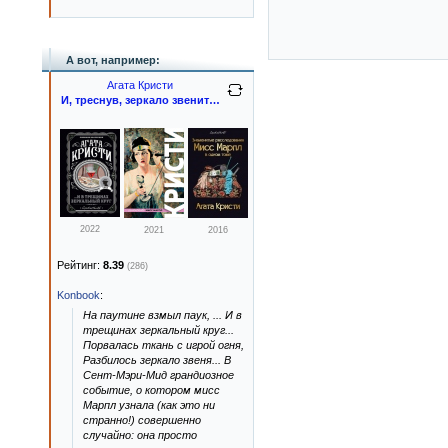
А вот, например:
Агата Кристи
И, треснув, зеркало звенит…
2022
2021
2016
Рейтинг:
8.39
(286)
Konbook
:
На паутине взмыл паук, ... И в
трещинах зеркальный круг...
Порвалась ткань с игрой огня,
Разбилось зеркало звеня... В
Сент-Мэри-Мид грандиозное
событие, о котором мисс
Марпл узнала (как это ни
странно!) совершенно
случайно: она просто