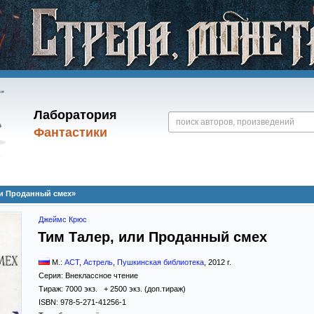
Лаборатория
Фантастики
ли Проданный смех»
Джеймс Крюс
Тим Талер, или Проданный смех
М.:
АСТ
,
Астрель
,
Пушкинская библиотека
,
2012
г.
Серия:
Внеклассное чтение
Тираж:
7000 экз. + 2500 экз. (доп.тираж)
ISBN:
978-5-271-41256-1