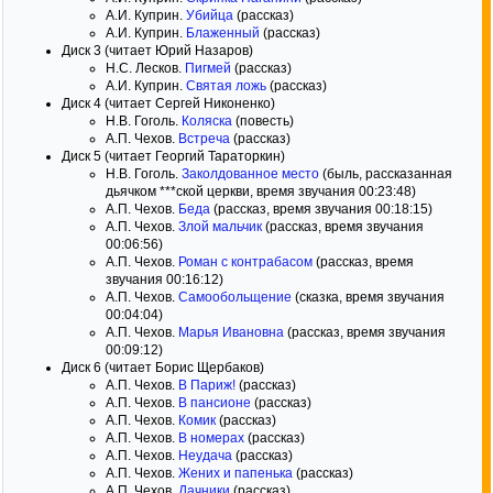
А.И. Куприн.
Убийца
(рассказ)
А.И. Куприн.
Блаженный
(рассказ)
Диск 3 (читает Юрий Назаров)
Н.С. Лесков.
Пигмей
(рассказ)
А.И. Куприн.
Святая ложь
(рассказ)
Диск 4 (читает Сергей Никоненко)
Н.В. Гоголь.
Коляска
(повесть)
А.П. Чехов.
Встреча
(рассказ)
Диск 5 (читает Георгий Тараторкин)
Н.В. Гоголь.
Заколдованное место
(быль, рассказанная
дьячком ***ской церкви, время звучания 00:23:48)
А.П. Чехов.
Беда
(рассказ, время звучания 00:18:15)
А.П. Чехов.
Злой мальчик
(рассказ, время звучания
00:06:56)
А.П. Чехов.
Роман с контрабасом
(рассказ, время
звучания 00:16:12)
А.П. Чехов.
Самообольщение
(сказка, время звучания
00:04:04)
А.П. Чехов.
Марья Ивановна
(рассказ, время звучания
00:09:12)
Диск 6 (читает Борис Щербаков)
А.П. Чехов.
В Париж!
(рассказ)
А.П. Чехов.
В пансионе
(рассказ)
А.П. Чехов.
Комик
(рассказ)
А.П. Чехов.
В номерах
(рассказ)
А.П. Чехов.
Неудача
(рассказ)
А.П. Чехов.
Жених и папенька
(рассказ)
А.П. Чехов.
Дачники
(рассказ)