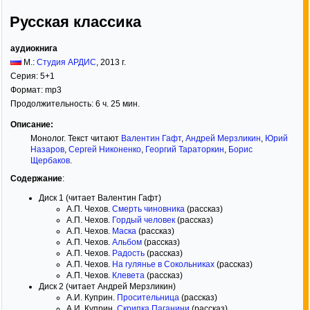
Русская классика
аудиокнига
М.:
Студия АРДИС
,
2013
г.
Серия:
5+1
Формат:
mp3
Продолжительность: 6 ч. 25 мин.
Описание:
Монолог. Текст читают
Валентин Гафт
,
Андрей Мерзликин
,
Юрий
Назаров
,
Сергей Никоненко
,
Георгий Тараторкин
,
Борис
Щербаков
.
Содержание
:
Диск 1 (читает Валентин Гафт)
А.П. Чехов.
Смерть чиновника
(рассказ)
А.П. Чехов.
Гордый человек
(рассказ)
А.П. Чехов.
Маска
(рассказ)
А.П. Чехов.
Альбом
(рассказ)
А.П. Чехов.
Радость
(рассказ)
А.П. Чехов.
На гулянье в Сокольниках
(рассказ)
А.П. Чехов.
Клевета
(рассказ)
Диск 2 (читает Андрей Мерзликин)
А.И. Куприн.
Просительница
(рассказ)
А.И. Куприн.
Скрипка Паганини
(рассказ)