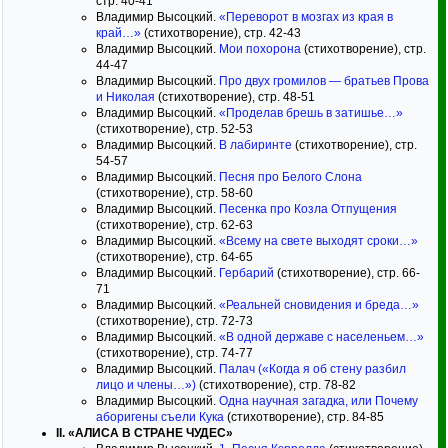
стр. 40-41
Владимир Высоцкий.
«Переворот в мозгах из края в
край…»
(стихотворение), стр. 42-43
Владимир Высоцкий.
Мои похорона
(стихотворение), стр.
44-47
Владимир Высоцкий.
Про двух громилов — братьев Прова
и Николая
(стихотворение), стр. 48-51
Владимир Высоцкий.
«Проделав брешь в затишье…»
(стихотворение), стр. 52-53
Владимир Высоцкий.
В лабиринте
(стихотворение), стр.
54-57
Владимир Высоцкий.
Песня про Белого Слона
(стихотворение), стр. 58-60
Владимир Высоцкий.
Песенка про Козла Отпущения
(стихотворение), стр. 62-63
Владимир Высоцкий.
«Всему на свете выходят сроки…»
(стихотворение), стр. 64-65
Владимир Высоцкий.
Гербарий
(стихотворение), стр. 66-
71
Владимир Высоцкий.
«Реальней сновидения и бреда…»
(стихотворение), стр. 72-73
Владимир Высоцкий.
«В одной державе с населеньем…»
(стихотворение), стр. 74-77
Владимир Высоцкий.
Палач («Когда я об стену разбил
лицо и члены…»)
(стихотворение), стр. 78-82
Владимир Высоцкий.
Одна научная загадка, или Почему
аборигены съели Кука
(стихотворение), стр. 84-85
II. «АЛИСА В СТРАНЕ ЧУДЕС»