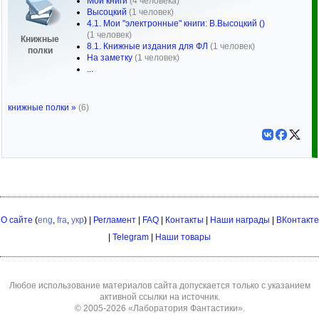
Мои книги
(4 человека)
Высоцкий
(1 человек)
4.1. Мои "электронные" книги: В.Высоцкий ()
(1 человек)
Книжные
8.1. Книжные издания для ФЛ
(1 человек)
полки
На заметку
(1 человек)
...
книжные полки »
(6)
О сайте
(
eng
,
fra
,
укр
) |
Регламент
|
FAQ
|
Контакты
|
Наши награды
|
ВКонтакте
|
Telegram
|
Наши товары
Любое использование материалов сайта допускается только с указанием
активной ссылки на источник.
© 2005-2026
«Лаборатория Фантастики»
.