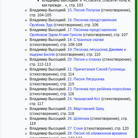
Владимир Высоцкий. II. «Спасите, спасите! Хочу я,
как прежде…», стр. 103
Владимир Высоцкий.
15. Песня Попугая
(стихотворение),
стр. 104-105
Владимир Высоцкий.
16. Песенка-представление
Орлёнка Эда
(стихотворение), стр. 106
Владимир Высоцкий.
17. Песенка-представление
Орлёнком Эдом Атаки Гризли
(стихотворение), стр. 107
Владимир Высоцкий.
18. Странные скачки
(стихотворение), стр. 108-109
Владимир Высоцкий.
19. Песенка лягушонка Джимми и
ящерки Билли
(стихотворение), стр. 110
Владимир Высоцкий.
20. Песня о планах
(стихотворение),
стр. 112-113
Владимир Высоцкий.
21. Причитания Синей Гусеницы
(стихотворение), стр. 114
Владимир Высоцкий.
22. Песня Лягушонка
(стихотворение), стр. 115
Владимир Высоцкий.
23. Песенка про ребёнка-поросёнка
(стихотворение), стр. 116
Владимир Высоцкий.
24. Чеширский Кот
(стихотворение),
стр. 117
Владимир Высоцкий.
25. Мартовский Заяц
(стихотворение), стр. 118
Владимир Высоцкий.
26. Шляпник
(стихотворение), стр.
119
Владимир Высоцкий.
27. Соня
(стихотворение), стр. 120
Владимир Высоцкий.
28. Песня об обиженном времени