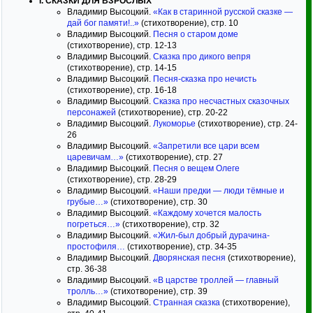
I. СКАЗКИ ДЛЯ ВЗРОСЛЫХ
Владимир Высоцкий.
«Как в старинной русской сказке —
дай бог памяти!..»
(стихотворение), стр. 10
Владимир Высоцкий.
Песня о старом доме
(стихотворение), стр. 12-13
Владимир Высоцкий.
Сказка про дикого вепря
(стихотворение), стр. 14-15
Владимир Высоцкий.
Песня-сказка про нечисть
(стихотворение), стр. 16-18
Владимир Высоцкий.
Сказка про несчастных сказочных
персонажей
(стихотворение), стр. 20-22
Владимир Высоцкий.
Лукоморье
(стихотворение), стр. 24-
26
Владимир Высоцкий.
«Запретили все цари всем
царевичам…»
(стихотворение), стр. 27
Владимир Высоцкий.
Песня о вещем Олеге
(стихотворение), стр. 28-29
Владимир Высоцкий.
«Наши предки — люди тёмные и
грубые…»
(стихотворение), стр. 30
Владимир Высоцкий.
«Каждому хочется малость
погреться…»
(стихотворение), стр. 32
Владимир Высоцкий.
«Жил-был добрый дурачина-
простофиля…
(стихотворение), стр. 34-35
Владимир Высоцкий.
Дворянская песня
(стихотворение),
стр. 36-38
Владимир Высоцкий.
«В царстве троллей — главный
тролль…»
(стихотворение), стр. 39
Владимир Высоцкий.
Странная сказка
(стихотворение),