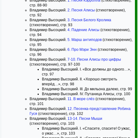
Владимир Высоцкий.
1. Песня Кэрролла
(стихотворение),
стр. 88-90
Владимир Высоцкий.
2. Песня Алисы
(стихотворение),
стр. 92
Владимир Высоцкий.
3. Песня Белого Кролика
(стихотворение), стр. 93
Владимир Высоцкий.
4. Падение Алисы
(стихотворение),
стр. 94
Владимир Высоцкий.
5. Марш антиподов
(стихотворение),
стр. 95
Владимир Высоцкий.
6. Про Мэри Энн
(стихотворение),
стр. 96
Владимир Высоцкий.
7-10. Песни Алисы про цифры
(стихотворение), стр. 97-100
Владимир Высоцкий. I. «Все должны до одного…»,
стр. 97
Владимир Высоцкий. II. «Хорошо смотреть
вперёд…», стр. 98
Владимир Высоцкий. III. До мильона далеко, стр. 99
Владимир Высоцкий. IV. Путаница Алисы, стр. 100
Владимир Высоцкий.
11. В море слёз
(стихотворение),
стр. 101
Владимир Высоцкий.
12. Песенка-представление Робина
Гуся
(стихотворение), стр. 102
Владимир Высоцкий.
13-14. Песни Мыши
(стихотворение), стр. 103
Владимир Высоцкий. I. «Спасите, спасите! О ужас,
о ужас…», стр. 103