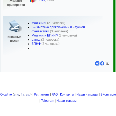
Eoniks
,
Киев
Желают
приобрести
Мои книги
(21 человек)
Библиотека приключений и научной
фантастики
(3 человека)
Мои книги БПиНФ
(3 человека)
Книжные
рамка
(3 человека)
полки
БПНФ
(2 человека)
...
О сайте
(
eng
,
fra
,
укр
) |
Регламент
|
FAQ
|
Контакты
|
Наши награды
|
ВКонтакте
|
Telegram
|
Наши товары