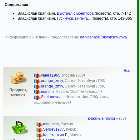
Содержание
:
Владислав Крапивин.
Выстрел с монитора
(повесть), стр. 7-142
Владислав Крапивин.
Гуси-гуси, га-га-га...
(повесть), стр. 143-365
Информация об издании предоставлена:
darkosha58
,
skvortsov.vova
Все
valera1965
,
Москва
(300)
orange_zmiy
,
Санкт-Петербург
(350)
orange_zmiy
,
Санкт-Петербург
(350)
Продают,
martinis
,
Казань
(250( нечитаная))
меняют
Strelanovoalt
,
Новоалтайск
(200р очень
хорошее-отличное)
книжные полки »
(59)
magistral
,
Россия
Sergey1977
,
Курск
Константин Г.
,
Москва