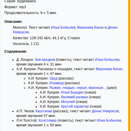
Серия:
Аудиокнига
Формат:
mp3
Продолжительность: 9 ч. 5 мин.
Описание:
Монолог. Текст читают
Илья Бобылев
,
Вероника Каххе
и
Денис
Некрасов
.
Качество: 128-192 кБ/с; 44,1 кГц; Стерео
Носитель: 1 CD.
Содержание
:
Д. Лондон.
Зов предков
(повесть), текст читает
Илья Бобылев
,
время звучания 4 ч. 31 мин.
А.И. Куприн. Рассказы о лошадях, текст читает
Вероника Каххе
,
время звучания 1 ч. 47 мин.
А.И. Куприн.
Удод
(рассказ)
А.И. Куприн.
Изумруд
(рассказ)
А.И. Куприн.
Рыжие, гнедые, серые, вороные...
(цикл)
А.И. Куприн.
Илья Бырдин
(очерк)
А.И. Куприн.
Великий размах
(очерк)
А.И. Куприн.
Могучий
(очерк)
А.И. Куприн.
Крутой характер
(очерк)
А.П. Чехов.
Каштанка
(рассказ), текст читает
Денис Некрасов
,
время звучания 57 мин.
Л.Н.Толстой.
Холстомер
(повесть), текст читает
Илья Бобылев
,
время звучания 1 ч. 50 мин.