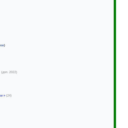
вак
)
м
(доп. 2022)
ки »
(24)