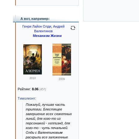
А вот, например:
Генри Лайон Олди
,
Андрей
Валентинов
Механизм Жизни
2010
2009
Рейтинг:
8.06
(457)
Тимолеонт
:
Пожалуй, лучшая часть
трилогии. Блестящее
завершение всех сюжетных
линий, для кого-то из
персонажей - хеппиэнд, для
кого-то - чуть печальней.
Олди с Валентиновым
раскрыли все заложенные