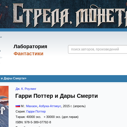
Лаборатория
Фантастики
р и Дары Смерти»
Дж. К. Роулинг
Гарри Поттер и Дары Смерти
М.:
Махаон
,
Азбука-Аттикус
,
2015
г. (апрель)
Серия:
Гарри Поттер
Тираж:
40000 экз. + 30000 экз. (доп.тираж)
ISBN:
978-5-389-07792-8