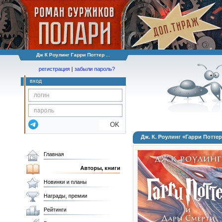
Дж К Роулинг Гарри Поттер ...
регистрация
|
забыли пароль?
вход
OK
Дж. К. Роулинг «Гарри Потте
Главная
Авторы, книги
Новинки и планы
Награды, премии
Рейтинги