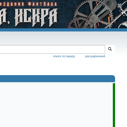
поиск по жанру
расширенный