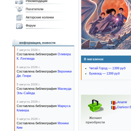
Рекомендации
Посетители
Авторские колонки
Форум
информация, новости
7 августа 2026 г.
Составлена библиография
Оливера
К. Лэнгмида
В магазинах
6 августа 2026 г.
Читай Город — 1399 руб
Составлена библиография
Вероники
Буквоед — 1399 руб
Дж. Генри
5 августа 2026 г.
Составлена библиография
Махмуда
Эль-Сайеда
4 августа 2026 г.
Anamir
Составлена библиография
Маркуса
Darkest 
Кливера
Желают
3 августа 2026 г.
приобрести
Составлена библиография
Моники
Ким