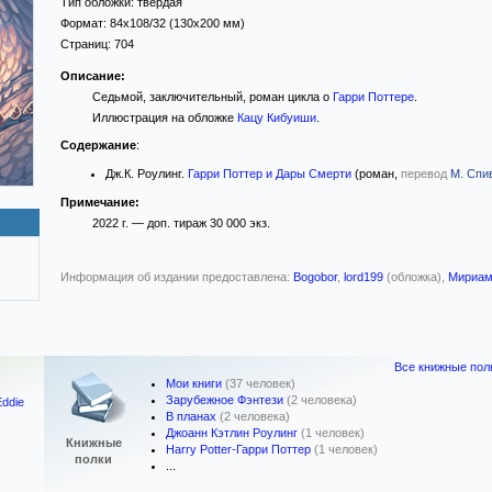
Тип обложки:
твёрдая
Формат:
84x108/32
(130x200 мм)
Страниц:
704
Описание:
Седьмой, заключительный, роман цикла о
Гарри Поттере
.
Иллюстрация на обложке
Кацу Кибуиши
.
Содержание
:
Дж.К. Роулинг.
Гарри Поттер и Дары Смерти
(роман,
перевод
М. Спи
Примечание:
2022 г. — доп. тираж 30 000 экз.
Информация об издании предоставлена:
Bogobor
,
lord199
(обложка),
Мириа
Все книжные пол
Мои книги
(37 человек)
Зарубежное Фэнтези
(2 человека)
Eddie
В планах
(2 человека)
Джоанн Кэтлин Роулинг
(1 человек)
Книжные
Harry Potter-Гарри Поттер
(1 человек)
полки
...