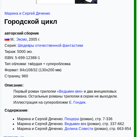
Марина и Сергей Дяченко
Городской цикл
авторский сборник
М.:
Эксмо
,
2005
г.
Серия:
Шедевры отечественной фантастики
Тираж:
5000 экз.
ISBN:
5-699-12388-1
Тип обложки:
твёрдая
+ суперобложка
Формат:
84x108/32
(130x200 мм)
Страниц:
960
Описание:
Первый роман трилогии
«Ведьмин век»
и два внецикловых
романа. Остальные романы трилогии в серии не выходили.
Иллюстрация на суперобложке
Е. Гондик
.
Содержание
:
Марина и Сергей Дяченко.
Пещера
(роман), стр. 7-336
Марина и Сергей Дяченко.
Ведьмин век
(роман), стр. 337-662
Марина и Сергей Дяченко.
Долина Совести
(роман), стр. 663-954