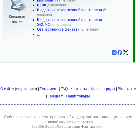
Мои книги
(17 человек)
ШОФ
(5 человек)
Шедевры отечественной фантастики
(5
человек)
Книжные
Шедевры отечественной фантастики
полки
ЭКСМО
(2 человека)
Отечественное фэнтези
(1 человек)
...
О сайте
(
eng
,
fra
,
укр
) |
Регламент
|
FAQ
|
Контакты
|
Наши награды
|
ВКонтакте
|
Telegram
|
Наши товары
Любое использование материалов сайта допускается только с указанием
активной ссылки на источник.
© 2005-2026
«Лаборатория Фантастики»
.