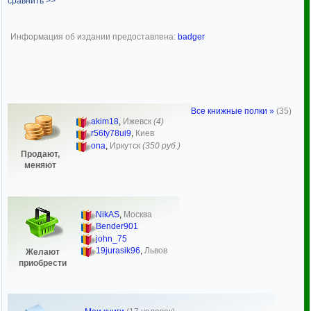
сравнить >>
Информация об издании предоставлена:
badger
Все книжные полки »
(35)
akim18
,
Ижевск
(4)
r56ty78ui9
,
Киев
ona
,
Иркутск
(350 руб.)
Продают,
меняют
NikAS
,
Москва
Bender901
john_75
19jurasik96
,
Львов
Желают
приобрести