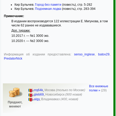
Кир Булычев.
Город без памяти
(повесть), стр. 5-282
Кир Булычев.
Подземная лодка
(повесть), стр. 283-394
Примечание:
В издании воспроизводятся 122 иллюстрации Е. Мигунова, в том
числе 62 ранее не издававшиеся.
Доп. тиражи:
10.2017 г. — №1 3000 экз.
10.2020 г. — №2 3000 экз.
Информация об издании предоставлена:
senso_inglese
,
batov29
,
PredatorNick
Все книжные
rrq64k
,
Москва
(только по Москве)
полки »
(29)
gleb69
,
Новосибирск
(900 новая)
algy
,
Владикавказ
(400, новая)
Продают,
меняют