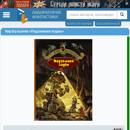
ЛАБОРАТОРИЯ
ФАНТАСТИКИ
поиск по жанру
расширенный
Кир Булычев «Подземная лодка»