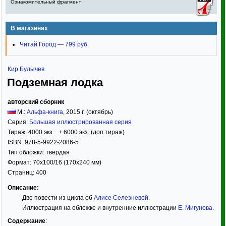
Ознакомительный фрагмент
В магазинах
Читай Город — 799 руб
Кир Булычев
Подземная лодка
авторский сборник
М.:
Альфа-книга
,
2015
г. (октябрь)
Серия:
Большая иллюстрированная серия
Тираж:
4000 экз. + 6000 экз. (доп.тираж)
ISBN:
978-5-9922-2086-5
Тип обложки:
твёрдая
Формат:
70x100/16
(170x240 мм)
Страниц:
400
Описание:
Две повести из цикла об
Алисе Селезневой
.
Иллюстрация на обложке и внутренние иллюстрации
Е. Мигунова
.
Содержание
: