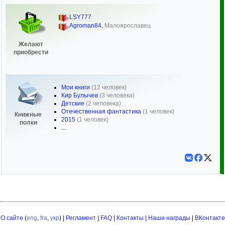
LSY777
Agroman84
,
Малоярославец
Желают
приобрести
Мои книги
(12 человек)
Кир Булычев
(3 человека)
Детские
(2 человека)
Отечественная фантастика
(1 человек)
Книжные
2015
(1 человек)
полки
...
О сайте
(
eng
,
fra
,
укр
) |
Регламент
|
FAQ
|
Контакты
|
Наши награды
|
ВКонтакте