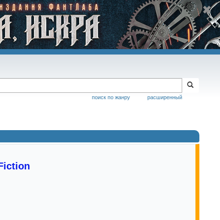
поиск по жанру
расширенный
Fiction