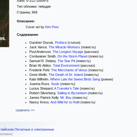
ISBN:
0-312-10504-5
Тип обложки:
твёрдая
Страниц:
669
Описание:
Cover art by
Kim Poor
.
Содержание
:
Gardner Dozois.
Preface
(статья)
Jack Vance.
The Miracle-Workers
(повесть)
Poul Anderson.
The Longest Voyage
(рассказ)
Cordwainer Smith.
On the Storm Planet
(повесть)
Samuel R. Delany.
The Star Pit
(повесть)
Brian W. Aldiss.
Total Environment
(рассказ)
Frederik Pohl.
The Merchants of Venus
(повесть)
Gene Wolfe.
The Death of Dr. Island
(повесть)
Kate Wilhelm.
Where Late the Sweet Birds Sang
(роман)
Joanna Russ.
Souls
(повесть)
Lucius Shepard.
A Traveler’s Tale
(повесть)
Robert Silverberg.
Sailing to Byzantium
(повесть)
James Patrick Kelly.
Mr. Boy
(повесть)
Nancy Kress.
And Wild for to Hold
(повесть)
сравнить >>
нглийском.Печатные и электронные
человек)