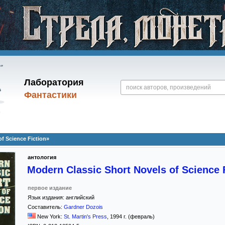
Лаборатория
Фантастики
f Science Fiction»
антология
Modern Classic Short Novels of Science 
первое издание
Язык издания:
английский
Составитель:
Gardner Dozois
New York:
St. Martin's Press
,
1994
г. (февраль)