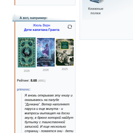
Книжные
полки
А вот, например:
Жюль Верн
Дети капитана Гранта
2025
2026
2026
Рейтинг:
8.68
(4891)
primorec
:
Я вновь открываю эту книгу и
оказываюсь на палубе
"Дункана". Ветер наполняет
паруса и еще минута - и
матросы вытащат на доски
акулу, в брюхе которой найдут
бутылку с таинственной
запиской. И еще несколько
страниц - появятся они - дети