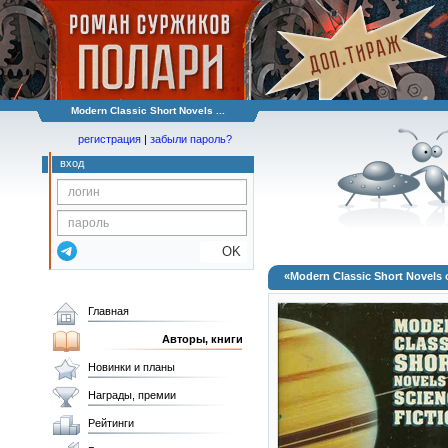
Modern Classic Short Novels ...
регистрация
|
забыли пароль?
вход
OK
«Modern Classic Short Novels o
Главная
Авторы, книги
Новинки и планы
Награды, премии
Рейтинги