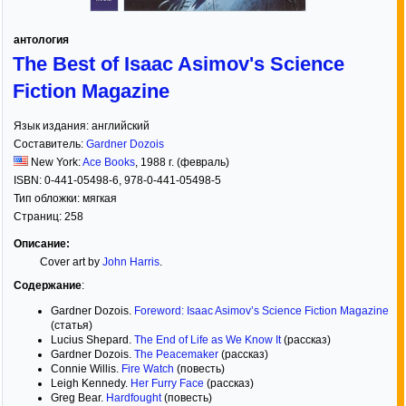
антология
The Best of Isaac Asimov's Science
Fiction Magazine
Язык издания:
английский
Составитель:
Gardner Dozois
New York:
Ace Books
,
1988
г. (февраль)
ISBN:
0-441-05498-6, 978-0-441-05498-5
Тип обложки:
мягкая
Страниц:
258
Описание:
Cover art by
John Harris
.
Содержание
:
Gardner Dozois.
Foreword: Isaac Asimov’s Science Fiction Magazine
(статья)
Lucius Shepard.
The End of Life as We Know It
(рассказ)
Gardner Dozois.
The Peacemaker
(рассказ)
Connie Willis.
Fire Watch
(повесть)
Leigh Kennedy.
Her Furry Face
(рассказ)
Greg Bear.
Hardfought
(повесть)