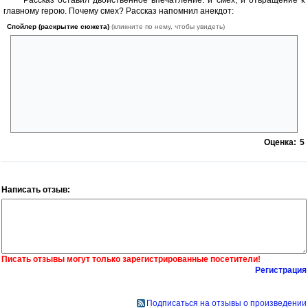
главному герою. Почему смех? Рассказ напомнил анекдот:
Спойлер (раскрытие сюжета)
(кликните по нему, чтобы увидеть)
Мужик возвращается из командировки в Африку. Встретился с дома с
лучшим другом. Выпили, разоткровенничались...
Друг спрашивает: ты чего такой печальный?
Тот отвечает: понимаешь, там я жил с обезьяной.
Друг: не волнуйся я никому не расскажу. Да и она не расскажет.
Мужик: в том то и дело... не расскажет, не позвонит, не напишет.
Оценка:
5
Написать отзыв:
Писать отзывы могут только зарегистрированные посетители!
Регистрация
Подписаться на отзывы о произведении