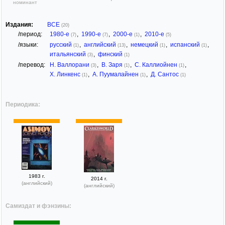
номинант
Издания:
ВСЕ
(20)
/период:
1980-е
,
1990-е
,
2000-е
,
2010-е
(7)
(7)
(1)
(5)
/языки:
русский
,
английский
,
немецкий
,
испанский
,
(1)
(13)
(1)
(1)
итальянский
,
финский
(3)
(1)
/перевод:
Н. Валлорани
,
В. Заря
,
С. Каллиойнен
,
(3)
(1)
(1)
Х. Линкенс
,
А. Пуумалайнен
,
Д. Сантос
(1)
(1)
(1)
Периодика:
1983 г.
2014 г.
(английский)
(английский)
Самиздат и фэнзины: