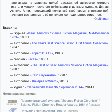
напечатала на машинке целый рассказ, об авторстве которого
читатели узнали после его публикации в детском журнале. Дуглас,
учитель Анни, проводящий почти всё своё время с подопечной,
начинает воспринимать её не только как подопытное животное.
©
pitiriman
Входит в:
— журнал
«Isaac Asimov's Science Fiction Magazine, Mid-December
1983»
, 1983 г.
— антологию
«The Year's Best Science Fiction: First Annual Collection»
,
1984 г.
— антологию
«Kopernikus 12»
, 1985 г.
— сборник
«Faces»
, 1986 г.
— антологию
«The Best of Isaac Asimov's Science Fiction Magazine»
,
1988 г.
— антологию
«Секс с чужаками»
, 1990 г.
— антологию
«The Apes of Wrath»
, 2013 г.
— журнал
«Clarkesworld. Issue 96, September 2014»
, 2014 г.
Номинации на премии:
Премия читателей журнала "Science Fiction Chronicle" /
номинант
Science Fiction Chronicle Reader Awards, 1984
//
Рассказ
Небьюла / Nebula Award, 1983
//
Рассказ