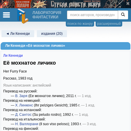
ЛАБОРАТОРИЯ
ФАНТАСТИКИ
поиск по жанру
расширенный
◄ Ли Кеннеди
издания (20)
Ли Кеннеди «Её мохнатое личико»
Ли Кеннеди
Её мохнатое личико
Her Furry Face
Рассказ,
1983
год
Язык написания: английский
Перевод на русский:
—
В. Заря
(Ее мохнатое личико)
; 2011 г.
— 1 изд.
Перевод на немецкий:
—
Х. Линкенс
(Ihr pelziges Gesicht)
; 1985 г.
— 1 изд.
Перевод на испанский:
—
Д. Сантос
(Su peludo rostro)
; 1992 г.
— 1 изд.
Перевод на итальянский:
—
Н. Валлорани
(Il suo viso peloso)
; 1993 г.
— 3 изд.
Перевод на финский: