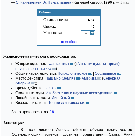
—
С. Каллиойнен
,
А. Пуумалайнен
(Karvaiset kasvot)
; 1990 г.
— 1 изд.
Рейтинг
Средняя оценка:
6.34
Оценок:
47
Моя оценка:
-
подробнее
Жанрово-тематический классификатор:
Жанры/поджанры:
Фантастика
(
«Мягкая» (гуманитарная)
научная фантастика
)
Общие характеристики:
Психологическое
|
Социальное
Место действия:
Наш мир (Земля)
(
Америка
(
Северная
Америка
)
)
Время действия:
20 век
Сюжетные ходы:
Изобретения и научные исследования
Линейность сюжета:
Линейный
Возраст читателя:
Только для взрослых
Всего проголосовало:
18
Аннотация:
В школе доктора Морриса обезьян обучают языку жестов.
Ошеломляющих успехов достигли орангутанги. Самка Анни