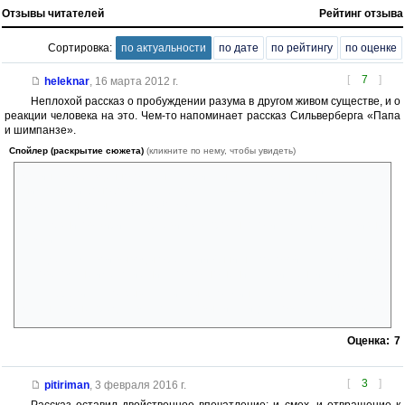
Отзывы читателей
Рейтинг отзыва
Сортировка:
по актуальности
по дате
по рейтингу
по оценке
[
7
]
heleknar
,
16 марта 2012 г.
Неплохой рассказ о пробуждении разума в другом живом существе, и о
реакции человека на это. Чем-то напоминает рассказ Сильверберга «Папа
и шимпанзе».
Спойлер (раскрытие сюжета)
(кликните по нему, чтобы увидеть)
«Длина возбужденного члена у гориллы 3 см, у орангутана 4 см, у
шимпанзе и бонобо 8 см, у человека 14 — 16 см (вариации в
пределах нормы от 10 до 20 см).»
Резников Кирилл Юрьевич «Запросы плоти: Еда и секс в жизни
людей»
Делаем свои выводы о реакции Анни на половой акт с мужчиной-
человеком, не имеющие никакого отношения к экзистенциализму.
Переписал отзыв. Если вы его минусуете только за слово
«член», то не представляю, как же вы читали Дятловскую антологию :)
Оценка:
7
[
3
]
pitiriman
,
3 февраля 2016 г.
Рассказ оставил двойственное впечатление: и смех, и отвращение к