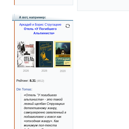
А вот, например:
Аркадий и Борис Стругацкие
Отель «У Погибшего
Альпиниста»
2026
2026
2020
Рейтинг:
8.31
(4812)
Din Tomas
:
«Отель "У погибшего
альпиниста» - это такой
легкий щелбан Стругацких
детективному жанру,
самоуверенно заявленный в
подзаголовке и вовсе как
«отходная жанру». Как
минимум пол-текста