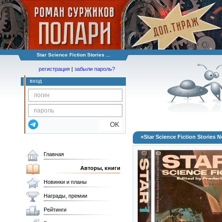
Star Science Fiction Stories ...
регистрация
|
забыли пароль?
вход
OK
«Star Science Fiction Stories N
Главная
Авторы, книги
Новинки и планы
Награды, премии
Рейтинги