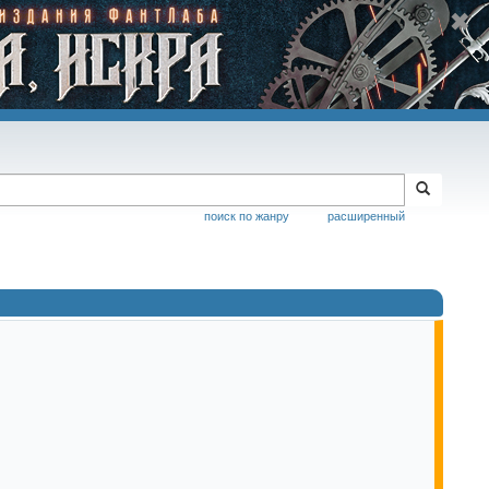
поиск по жанру
расширенный