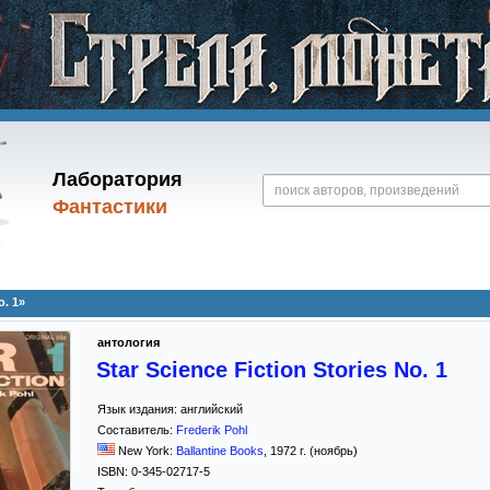
Лаборатория
Фантастики
o. 1»
антология
Star Science Fiction Stories No. 1
Язык издания:
английский
Составитель:
Frederik Pohl
New York:
Ballantine Books
,
1972
г. (ноябрь)
ISBN:
0-345-02717-5