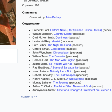
Тип обложки:
мягкая
Страниц:
196
Описание:
Cover art by
John Berkey
Содержание
:
Frederik Pohl.
Editor's Note (Star Science Fiction Stories)
(эссе)
William Morrison.
Country Doctor
(рассказ)
Cyril M. Kornbluth.
Dominoes
(рассказ)
Lester del Rey.
Idealist
(рассказ)
Fritz Leiber.
The Night He Cried
(рассказ)
Clifford Simak.
Contraption
(рассказ)
John Wyndham.
Chronoclasm
(рассказ)
William Tenn.
The Deserter
(рассказ)
Horace Gold.
The Man with English
(рассказ)
Judith Merril.
So Proudly We Hail
(рассказ)
Ray Bradbury.
A Scent of Sarsaparilla
(рассказ)
Isaac Asimov.
Nobody Here But...
(рассказ)
Robert Sheckley.
The Last Weapon
(рассказ)
Henry Kuttner, C. L. Moore.
A Wild Surmise
(рассказ)
Murray Leinster.
The Journey
(рассказ)
Arthur C. Clarke.
The Nine Billion Names of God
(рассказ)
Anonymous Author.
Time for a Change: A Statement on Science Fi
сравнить >>