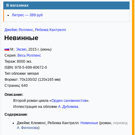
В магазинах
Литрес — 389 руб
Джеймс Роллинс
,
Ребекка Кантрелл
Невинные
М.:
Эксмо
,
2015
г. (июнь)
Серия:
Весь Роллинс
Тираж:
8000 экз.
ISBN:
978-5-699-80672-0
Тип обложки:
мягкая
Формат:
70x100/32
(120x165 мм)
Страниц:
640
Описание:
Второй роман цикла «
Орден сангвинистов
».
Иллюстрация на обложке
А. Дубовика
.
Содержание
:
Джеймс Клеменс, Ребекка Кантрелл.
Невинные
(роман,
перевод
А. Филонова
)