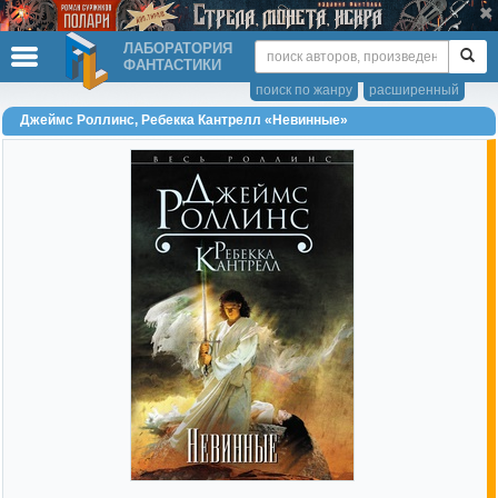
ЛАБОРАТОРИЯ
ФАНТАСТИКИ
поиск по жанру
расширенный
Джеймс Роллинс, Ребекка Кантрелл «Невинные»