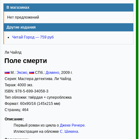
В магазинах
Нет предложений
Другие издания
Читай Город — 759 руб
Ли Чайлд
Поле смерти
М.:
Эксмо
,
СПб.:
Домино
,
2009
г.
Серия:
Мастера детектива. Ли Чайлд
Тираж:
4000 экз.
ISBN:
978-5-699-34058-3
Тип обложки:
твёрдая
+ суперобложка
Формат:
60x90/16
(145x215 мм)
Страниц:
464
Описание:
Первый роман из цикла о
Джеке Ричере
.
Иллюстрация на обложке
С. Шикина
.