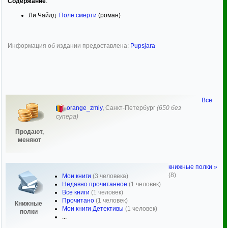
Содержание
:
Ли Чайлд.
Поле смерти
(роман)
Информация об издании предоставлена:
Pupsjara
Все
orange_zmiy
,
Санкт-Петербург
(650 без
супера)
Продают,
меняют
книжные полки »
(8)
Мои книги
(3 человека)
Недавно прочитанное
(1 человек)
Все книги
(1 человек)
Прочитано
(1 человек)
Книжные
Мои книги Детективы
(1 человек)
полки
...