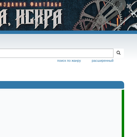
поиск по жанру
расширенный