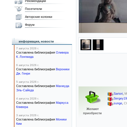
Рекомендации
Посетители
Авторские колонки
Форум
информация, новости
7 августа 2026 г.
Составлена библиография
Оливера
К. Лэнгмида
6 августа 2026 г.
Составлена библиография
Вероники
Дж. Генри
5 августа 2026 г.
Составлена библиография
Махмуда
Эль-Сайеда
Sartori
,
М
Sergey1
4 августа 2026 г.
Составлена библиография
Маркуса
sunge
,
С
Кливера
Желают
приобрести
3 августа 2026 г.
Составлена библиография
Моники
Ким