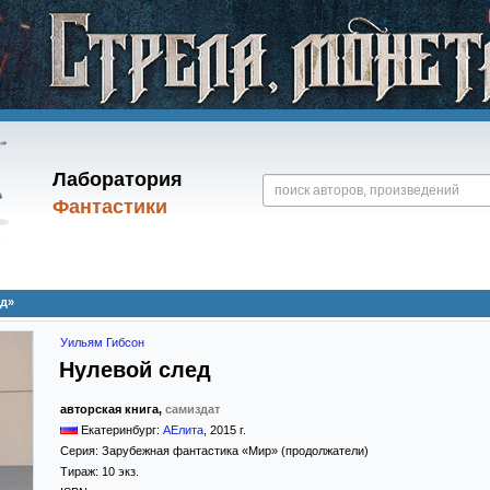
Лаборатория
Фантастики
ед»
Уильям Гибсон
Нулевой след
авторская книга,
самиздат
Екатеринбург:
АЕлита
,
2015
г.
Серия:
Зарубежная фантастика «Мир» (продолжатели)
Тираж:
10 экз.