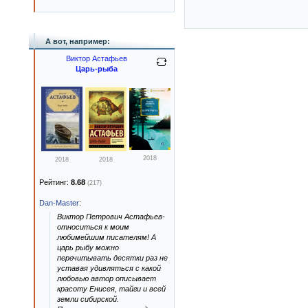
А вот, например:
Виктор Астафьев
Царь-рыба
2018
2018
2018
Рейтинг:
8.68
(217)
Dan-Master
:
Виктор Петрович Астафьев-
относиться к моим
любимейшим писателям! А
царь рыбу можно
перечитывать десятки раз не
уставая удивляться с какой
любовью автор описывает
красоту Енисея, тайги и всей
земли сибирской.