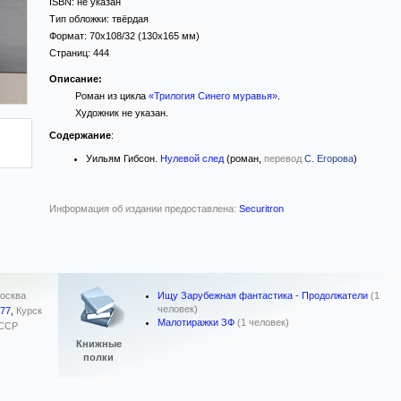
ISBN:
не указан
Тип обложки:
твёрдая
Формат:
70x108/32
(130x165 мм)
Страниц:
444
Описание:
Роман из цикла
«Трилогия Синего муравья»
.
Художник не указан.
Содержание
:
Уильям Гибсон.
Нулевой след
(роман,
перевод
С. Егорова
)
Информация об издании предоставлена:
Securitron
Ищу Зарубежная фантастика - Продолжатели
(1
осква
человек)
977
,
Курск
Малотиражки ЗФ
(1 человек)
ССР
Книжные
полки