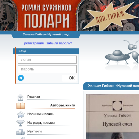
Уильям Гибсон Нулевой след
регистрация
|
забыли пароль?
вход
OK
Уильям Гибсон «Нулевой сл
Главная
Авторы, книги
Новинки и планы
Награды, премии
Рейтинги