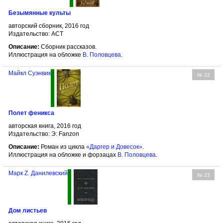
Безымянные культы
авторский сборник, 2016 год
Издательство: АСТ
Описание:
Сборник рассказов.
Иллюстрация на обложке
В. Половцева
.
Майкл Суэнвик
№ 22
Полет феникса
авторская книга, 2016 год
Издательство: Э: Fanzon
Описание:
Роман из цикла
«Даргер и Довесок»
.
Иллюстрация на обложке и форзацах
В. Половцева
.
Марк Z. Данилевский
№ 23
Дом листьев