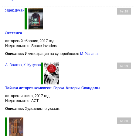
Яцек Дукай
№ 28
Экстенса
авторский сборник, 2017 год
Издательство: Space Invaders
Описание:
Иллюстрация на суперобложке
М. Уэлана
.
А. Волков
,
К. Кутузов
№ 29
Тайная история комиксов: Герои. Авторы. Скандалы
авторская книга, 2017 год
Издательство: АСТ
Описание:
Художник не указан.
№ 30