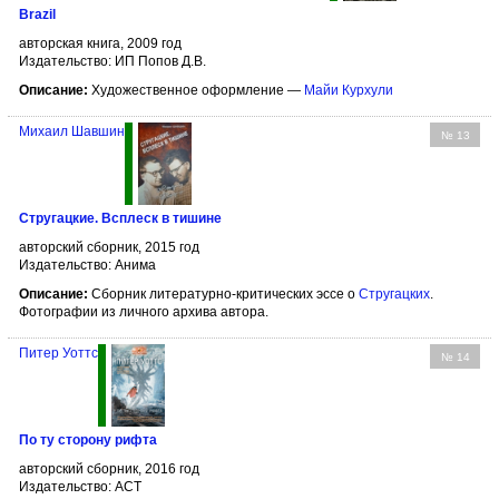
Brazil
авторская книга, 2009 год
Издательство: ИП Попов Д.В.
Описание:
Художественное оформление —
Майи Курхули
Михаил Шавшин
№ 13
Стругацкие. Всплеск в тишине
авторский сборник, 2015 год
Издательство: Анима
Описание:
Сборник литературно-критических эссе о
Стругацких
.
Фотографии из личного архива автора.
Питер Уоттс
№ 14
По ту сторону рифта
авторский сборник, 2016 год
Издательство: АСТ