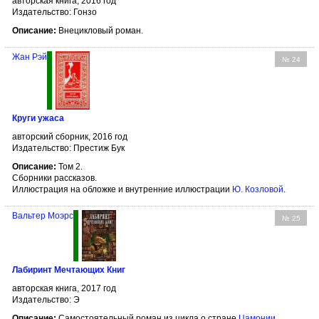
авторская книга, 2016 год
Издательство: Гонзо
Описание:
Внецикловый роман.
Жан Рэй
№ 24
Круги ужаса
авторский сборник, 2016 год
Издательство: Престиж Бук
Описание:
Том 2.
Сборники рассказов.
Иллюстрация на обложке и внутренние иллюстрации
Ю. Козловой
.
Вальтер Моэрс
№ 25
Лабиринт Мечтающих Книг
авторская книга, 2017 год
Издательство: Э
Описание:
Самостоятельный роман из цикла о стране
Цамонии
.