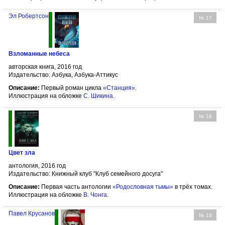
Эл Робертсон
№ 17
Взломанные небеса
авторская книга, 2016 год
Издательство: Азбука, Азбука-Аттикус
Описание:
Первый роман цикла
«Станция»
.
Иллюстрация на обложке
С. Шикина
.
№ 18
Цвет зла
антология, 2016 год
Издательство: Книжный клуб "Клуб семейного досуга"
Описание:
Первая часть антологии
«Родословная тьмы»
в трёх томах.
Иллюстрация на обложке
В. Чонга
.
Павел Крусанов
№ 19