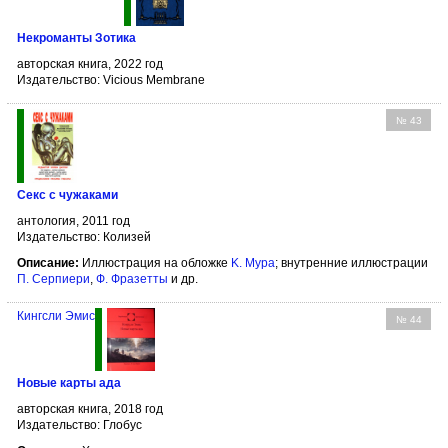
Некроманты Зотика
авторская книга, 2022 год
Издательство: Vicious Membrane
№ 43
Секс с чужаками
антология, 2011 год
Издательство: Колизей
Описание:
Иллюстрация на обложке
K. Мура
; внутренние иллюстрации
П. Серпиери
,
Ф. Фразетты
и др.
Кингсли Эмис
№ 44
Новые карты ада
авторская книга, 2018 год
Издательство: Глобус