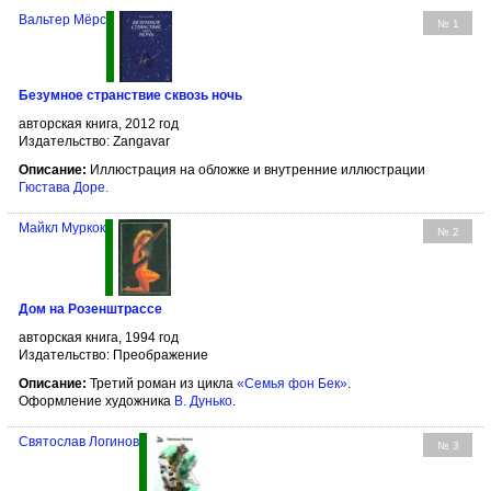
Вальтер Мёрс
№ 1
Безумное странствие сквозь ночь
авторская книга, 2012 год
Издательство: Zangavar
Описание:
Иллюстрация на обложке и внутренние иллюстрации
Гюстава Доре
.
Майкл Муркок
№ 2
Дом на Розенштрассе
авторская книга, 1994 год
Издательство: Преображение
Описание:
Третий роман из цикла
«Семья фон Бек»
.
Оформление художника
В. Дунько
.
Святослав Логинов
№ 3