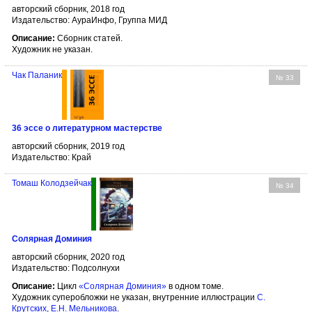
авторский сборник, 2018 год
Издательство: АураИнфо, Группа МИД
Описание:
Сборник статей.
Художник не указан.
Чак Паланик
№ 33
36 эссе о литературном мастерстве
авторский сборник, 2019 год
Издательство: Край
Томаш Колодзейчак
№ 34
Солярная Доминия
авторский сборник, 2020 год
Издательство: Подсолнухи
Описание:
Цикл
«Солярная Доминия»
в одном томе.
Художник суперобложки не указан, внутренние иллюстрации
С.
Крутских
,
Е.Н. Мельникова
.