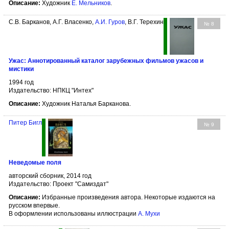
Описание:
Художник
Е. Мельников
.
С.В. Барканов, А.Г. Власенко,
А.И. Гуров
, В.Г. Терехин
№ 8
Ужас: Аннотированный каталог зарубежных фильмов ужасов и
мистики
1994 год
Издательство: НПКЦ "Интех"
Описание:
Художник Наталья Барканова.
Питер Бигл
№ 9
Неведомые поля
авторский сборник, 2014 год
Издательство: Проект "Самиздат"
Описание:
Избранные произведения автора. Некоторые издаются на
русском впервые.
В оформлении использованы иллюстрации
А. Мухи