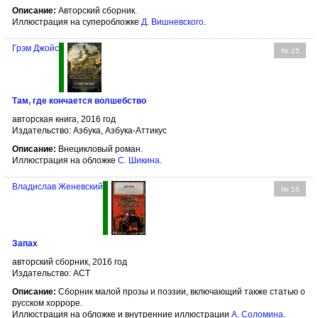
Описание:
Авторский сборник.
Иллюстрация на суперобложке
Д. Вишневского
.
Грэм Джойс
№ 15
Там, где кончается волшебство
авторская книга, 2016 год
Издательство: Азбука, Азбука-Аттикус
Описание:
Внецикловый роман.
Иллюстрация на обложке
С. Шикина
.
Владислав Женевский
№ 16
Запах
авторский сборник, 2016 год
Издательство: АСТ
Описание:
Сборник малой прозы и поэзии, включающий также статью о
русском хорроре.
Иллюстрация на обложке и внутренние иллюстрации
А. Соломина
.