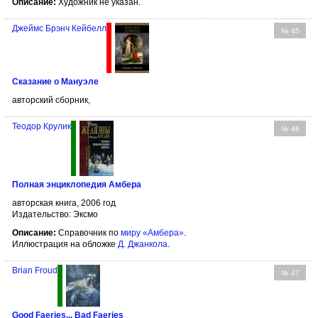
Описание:
Художник не указан.
Джеймс Брэнч Кейбелл
№ 45
Сказание о Мануэле
авторский сборник,
Теодор Крулик
№ 46
Полная энциклопедия Амбера
авторская книга, 2006 год
Издательство: Эксмо
Описание:
Справочник по
миру «Амбера»
.
Иллюстрация на обложке
Д. Джанкола
.
Brian Froud
№ 47
Good Faeries... Bad Faeries