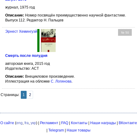
журнал, 1975 год
Описание:
Номер посвящён преимущественно научной фантастике.
Выпуск 112. Редактор Н. Пальцев
Эрнест Хемингуэй
№ 50
Смерть после полудня
авторская книга, 2015 год
Издательство: АСТ
Описание:
Внецикловое произведение.
Иллюстрация на обложке
С. Логинова
.
Страницы:
1
2
О сайте
(
eng
,
fra
,
укр
) |
Регламент
|
FAQ
|
Контакты
|
Наши награды
|
ВКонтакте
|
Telegram
|
Наши товары