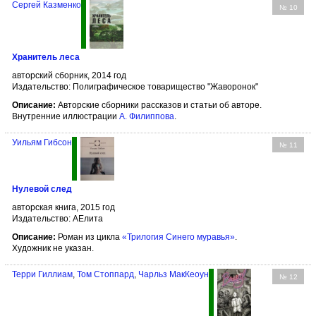
Сергей Казменко
№ 10
Хранитель леса
авторский сборник, 2014 год
Издательство: Полиграфическое товарищество "Жаворонок"
Описание:
Авторские сборники рассказов и статьи об авторе.
Внутренние иллюстрации
А. Филипповa
.
Уильям Гибсон
№ 11
Нулевой след
авторская книга, 2015 год
Издательство: АЕлита
Описание:
Роман из цикла
«Трилогия Синего муравья»
.
Художник не указан.
Терри Гиллиам
,
Том Стоппард
,
Чарльз МакКеоун
№ 12