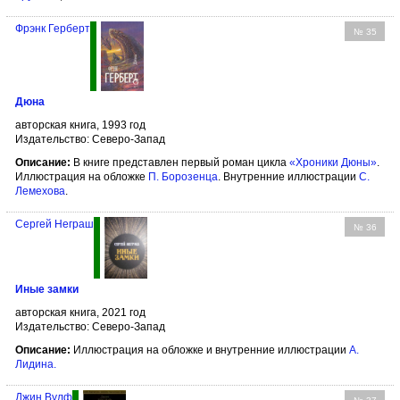
Фрэнк Герберт
№ 35
Дюна
авторская книга, 1993 год
Издательство: Северо-Запад
Описание:
В книге представлен первый роман цикла
«Хроники Дюны»
.
Иллюстрация на обложке
П. Борозенца
. Внутренние иллюстрации
С.
Лемехова
.
Сергей Неграш
№ 36
Иные замки
авторская книга, 2021 год
Издательство: Северо-Запад
Описание:
Иллюстрация на обложке и внутренние иллюстрации
А.
Лидина
.
Джин Вулф