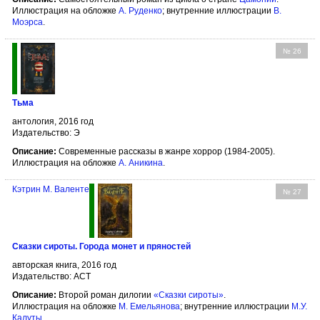
Иллюстрация на обложке
А. Руденко
; внутренние иллюстрации
В.
Моэрса
.
№ 26
Тьма
антология, 2016 год
Издательство: Э
Описание:
Современные рассказы в жанре хоррор (1984-2005).
Иллюстрация на обложке
А. Аникина
.
Кэтрин М. Валенте
№ 27
Сказки сироты. Города монет и пряностей
авторская книга, 2016 год
Издательство: АСТ
Описание:
Второй роман дилогии
«Сказки сироты»
.
Иллюстрация на обложке
М. Емельянова
; внутренние иллюстрации
М.У.
Калуты
.