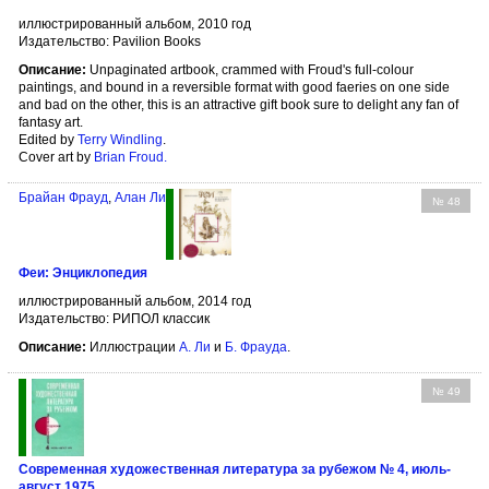
иллюстрированный альбом, 2010 год
Издательство: Pavilion Books
Описание:
Unpaginated artbook, crammed with Froud's full-colour
paintings, and bound in a reversible format with good faeries on one side
and bad on the other, this is an attractive gift book sure to delight any fan of
fantasy art.
Edited by
Terry Windling
.
Cover art by
Brian Froud
.
Брайан Фрауд
,
Алан Ли
№ 48
Феи: Энциклопедия
иллюстрированный альбом, 2014 год
Издательство: РИПОЛ классик
Описание:
Иллюстрации
А. Ли
и
Б. Фрауда
.
№ 49
Современная художественная литература за рубежом № 4, июль-
август 1975