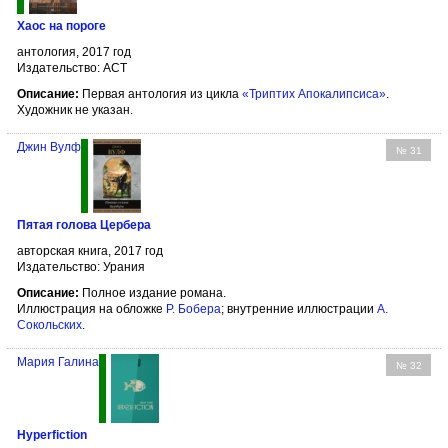
Хаос на пороге
антология, 2017 год
Издательство: АСТ
Описание:
Первая антология из цикла
«Триптих Апокалипсиса»
.
Художник не указан.
Джин Вулф
№ 31
Пятая голова Цербера
авторская книга, 2017 год
Издательство: Урания
Описание:
Полное издание романа.
Иллюстрация на обложке
Р. Бобера
; внутренние иллюстрации
А.
Сокольских
.
Мария Галина
№ 32
Hyperfiction