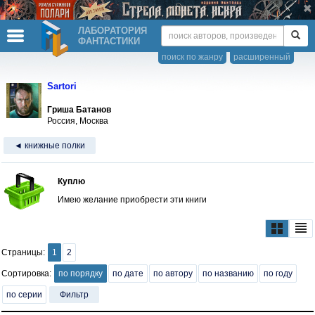
ЛАБОРАТОРИЯ
ФАНТАСТИКИ
поиск по жанру
расширенный
Sartori
Гриша Батанов
Россия, Москва
◄ книжные полки
Куплю
Имею желание приобрести эти книги
Страницы:
1
2
Сортировка:
по порядку
по дате
по автору
по названию
по году
по серии
Фильтр