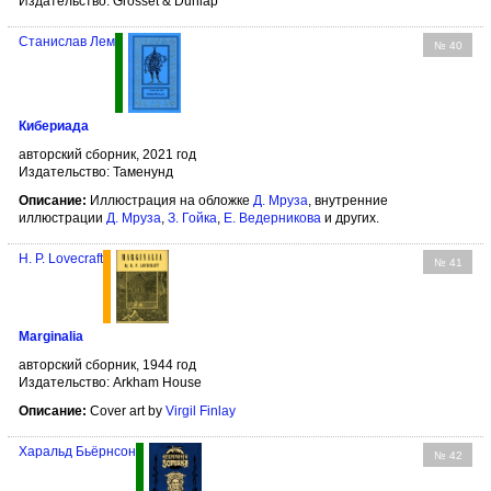
Издательство: Grosset & Dunlap
Станислав Лем
№ 40
Кибериада
авторский сборник, 2021 год
Издательство: Таменунд
Описание:
Иллюстрация на обложке
Д. Мруза
, внутренние
иллюстрации
Д. Мруза
,
З. Гойка
,
Е. Ведерникова
и других.
H. P. Lovecraft
№ 41
Marginalia
авторский сборник, 1944 год
Издательство: Arkham House
Описание:
Cover art by
Virgil Finlay
Харальд Бьёрнсон
№ 42