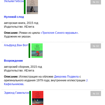
Уильям Гибсон
№ 31
Нулевой след
авторская книга, 2015 год
Издательство: АЕлита
Описание:
Роман из цикла
«Трилогия Синего муравья»
.
Художник не указан.
Альфред Ван Вогт
№ 32
Возрождение
авторский сборник, 2015 год
Издательство: АЕлита
Описание:
Иллюстрация на обложке
Джерома Подвила
с
оригинального издания 1979 года; внутренние иллюстрации
J.
Кафельникова
.
Эдмонд Гамильтон
№ 33