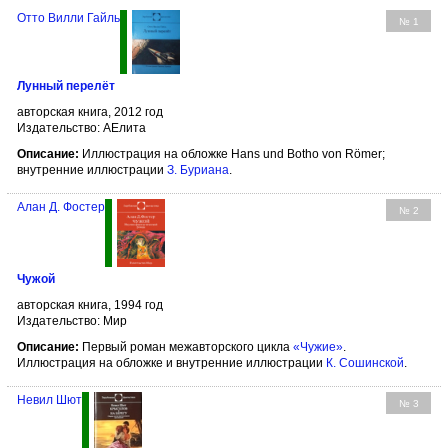
Отто Вилли Гайль
№ 1
Лунный перелёт
авторская книга, 2012 год
Издательство: АЕлита
Описание:
Иллюстрация на обложке Hans und Botho von Römer;
внутренние иллюстрации
З. Буриана
.
Алан Д. Фостер
№ 2
Чужой
авторская книга, 1994 год
Издательство: Мир
Описание:
Первый роман межавторского цикла
«Чужие»
.
Иллюстрация на обложке и внутренние иллюстрации
К. Сошинской
.
Невил Шют
№ 3