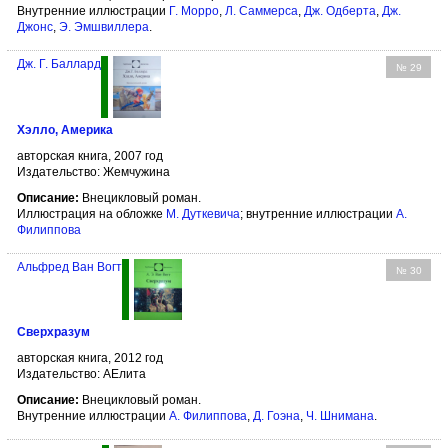
Внутренние иллюстрации
Г. Морро
,
Л. Саммерса
,
Дж. Одберта
,
Дж.
Джонс
,
Э. Эмшвиллера
.
Дж. Г. Баллард
№ 29
Хэлло, Америка
авторская книга, 2007 год
Издательство: Жемчужина
Описание:
Внецикловый роман.
Иллюстрация на обложке
М. Дуткевича
; внутренние иллюстрации
А.
Филипповa
Альфред Ван Вогт
№ 30
Сверхразум
авторская книга, 2012 год
Издательство: АЕлита
Описание:
Внецикловый роман.
Внутренние иллюстрации
А. Филипповa
,
Д. Гоэна
,
Ч. Шнимана
.