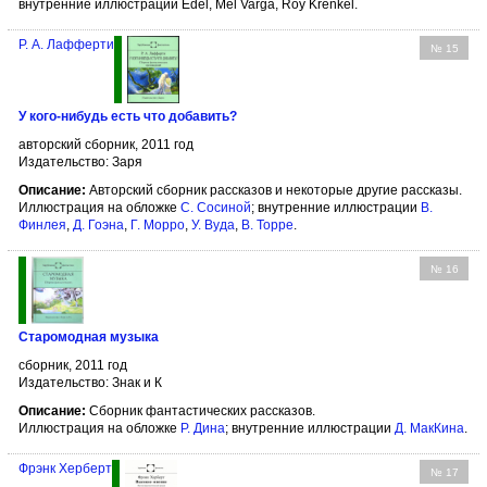
внутренние иллюстрации Edel, Mel Varga, Roy Krenkel.
Р. А. Лафферти
№ 15
У кого-нибудь есть что добавить?
авторский сборник, 2011 год
Издательство: Заря
Описание:
Авторский сборник рассказов и некоторые другие рассказы.
Иллюстрация на обложке
С. Сосиной
; внутренние иллюстрации
В.
Финлея
,
Д. Гоэна
,
Г. Морро
,
У. Вуда
,
В. Торре
.
№ 16
Старомодная музыка
сборник, 2011 год
Издательство: Знак и К
Описание:
Сборник фантастических рассказов.
Иллюстрация на обложке
Р. Дина
; внутренние иллюстрации
Д. МакКина
.
Фрэнк Херберт
№ 17