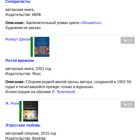
Сепаратисты
авторская книга,
Издательство: МИФ
Описание:
Заключительный роман цикла
«Мошкиты»
.
Художник не указан.
Роберт Шекли
№ 11
Петля времени
авторская книга, 2001 год
Издательство: Янус
Описание:
Сборник редкой малой прозы автора, созданной в 1952-59
годах и печатавшейся прежде только в журналах.
Иллюстрация на обложке
И. Телегиной
.
Ж. Рони
№ 12
Этрусская любовь
авторский сборник, 2015 год
Издательство: Book'ва