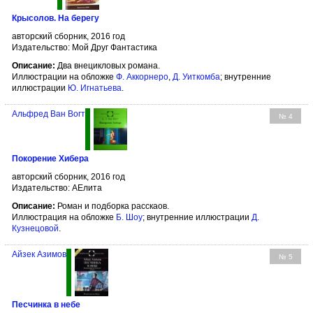
Крысолов. На берегу
авторский сборник, 2016 год
Издательство: Мой Друг Фантастика
Описание:
Два внецикловых романа.
Иллюстрации на обложке
Ф. Аккорнеро
,
Д. Уиткомба
; внутренние
иллюстрации
Ю. Игнатьева
.
Альфред Ван Вогт
№ 4
Покорение Хибера
авторский сборник, 2016 год
Издательство: АЕлита
Описание:
Роман и подборка расскаов.
Иллюстрация на обложке
Б. Шоу
; внутренние иллюстрации
Д.
Кузнецовой
.
Айзек Азимов
№ 5
Песчинка в небе