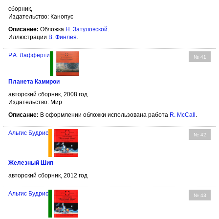
сборник,
Издательство: Канопус
Описание:
Обложка
Н. Затуловской
.
Иллюстрации
В. Финлея
.
Р.А. Лафферти
№ 41
Планета Камирои
авторский сборник, 2008 год
Издательство: Мир
Описание:
В оформлении обложки использована работа
R. McCall
.
Альгис Будрис
№ 42
Железный Шип
авторский сборник, 2012 год
Альгис Будрис
№ 43