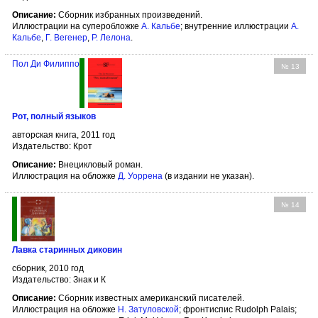
Описание:
Сборник избранных произведений.
Иллюстрации на суперобложке
А. Кальбе
; внутренние иллюстрации
А.
Кальбе
,
Г. Вегенер
,
Р. Лелона
.
Пол Ди Филиппо
№ 13
Рот, полный языков
авторская книга, 2011 год
Издательство: Крот
Описание:
Внецикловый роман.
Иллюстрация на обложке
Д. Уоррена
(в издании не указан).
№ 14
Лавка старинных диковин
сборник, 2010 год
Издательство: Знак и К
Описание:
Сборник известных американский писателей.
Иллюстрация на обложке
Н. Затуловской
; фронтиспис Rudolph Palais;