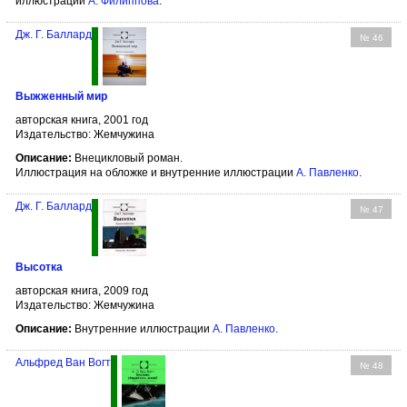
иллюстрации
А. Филипповa
.
Дж. Г. Баллард
№ 46
Выжженный мир
авторская книга, 2001 год
Издательство: Жемчужина
Описание:
Внецикловый роман.
Иллюстрация на обложке и внутренние иллюстрации
А. Павленко
.
Дж. Г. Баллард
№ 47
Высотка
авторская книга, 2009 год
Издательство: Жемчужина
Описание:
Внутренние иллюстрации
А. Павленко
.
Альфред Ван Вогт
№ 48