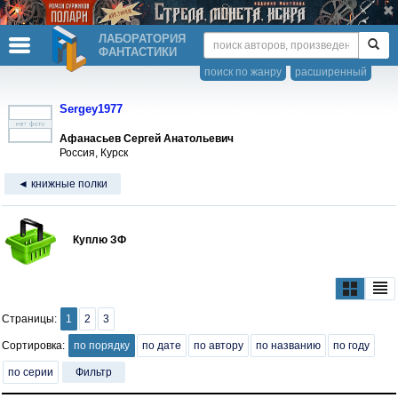
ЛАБОРАТОРИЯ
ФАНТАСТИКИ
поиск по жанру
расширенный
Sergey1977
Афанасьев Сергей Анатольевич
Россия, Курск
◄ книжные полки
Куплю ЗФ
Страницы:
1
2
3
Сортировка:
по порядку
по дате
по автору
по названию
по году
по серии
Фильтр