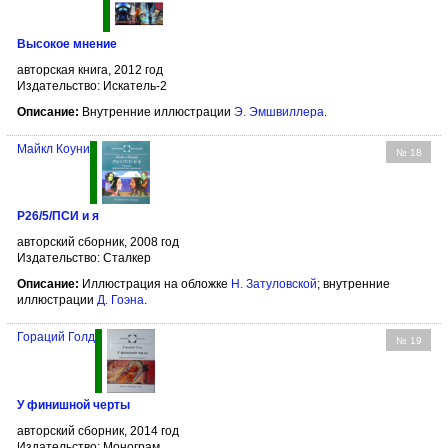
Высокое мнение
авторская книга, 2012 год
Издательство: Искатель-2
Описание:
Внутренние иллюстрации
Э. Эмшвиллера
.
Майкл Коуни
№ 18
Р26/5/ПСИ и я
авторский сборник, 2008 год
Издательство: Сталкер
Описание:
Иллюстрация на обложке
Н. Затуловской
; внутренние
иллюстрации
Д. Гоэна
.
Гораций Голд
№ 19
У финишной черты
авторский сборник, 2014 год
Издательство: Монограм