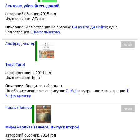
Земляне, убирайтесь домой!
авторский сборник, 2015 год
Издательство: АЕлита
Описание:
Иллюстрация на обложке
Винсента Ди Фейта
; одна
иллюстрация
J. Кафельникова
.
Альфред Бестер
№ 49
Тигр! Тигр!
авторская книга, 2014 год
Издательство: Крот
Описание:
Внецикловый роман.
На обложке использован рисунок
C. Moll
; внутренние иллюстрации
J.
Кафельникова
.
Чарльз Таннер
№ 50
Миры Чарльза Таннера. Выпуск второй
авторский сборник, 2014 год