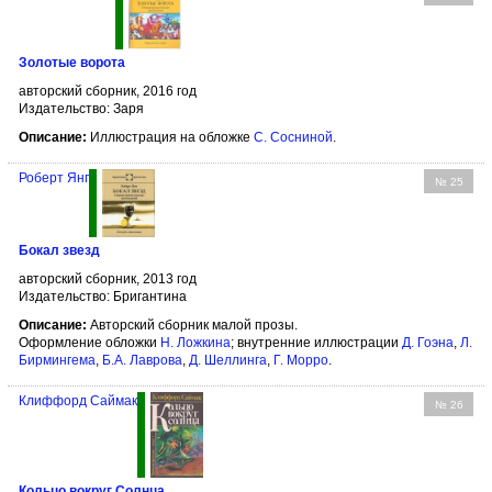
Золотые ворота
авторский сборник, 2016 год
Издательство: Заря
Описание:
Иллюстрация на обложке
С. Сосниной
.
Роберт Янг
№ 25
Бокал звезд
авторский сборник, 2013 год
Издательство: Бригантина
Описание:
Авторский сборник малой прозы.
Оформление обложки
Н. Ложкина
; внутренние иллюстрации
Д. Гоэна
,
Л.
Бирмингема
,
Б.А. Лаврова
,
Д. Шеллинга
,
Г. Морро
.
Клиффорд Саймак
№ 26
Кольцо вокруг Солнца