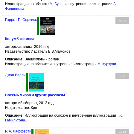
Иллюстрация на обложке
М. Бузони
, внутренние иллюстрации
А.
Филипповa
.
Гаррет П. Сервисс
№ 22
Колумб космоса
авторская книга, 2016 год
Издательство: Издатель В.В.Мамонов
Описание:
Внецикловый роман.
Иллюстрация на обложке и внутренние иллюстрации
М. Курхули
.
Джон Варли
№ 23
Восемь миров и другие рассказы
авторский сборник, 2012 год
Издательство: Крот
Описание:
Иллюстрация на обложке и внутренние иллюстрации
Т.К.
Гамильтона
.
Р. А. Лафферти
№ 24