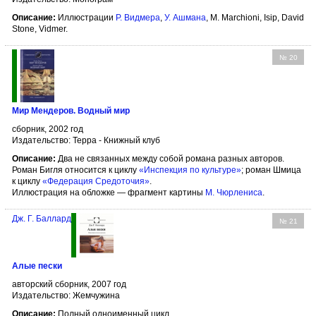
Описание:
Иллюстрации
Р. Видмера
,
У. Ашмана
, M. Marchioni, Isip, David
Stone, Vidmer.
№ 20
Мир Мендеров. Водный мир
сборник, 2002 год
Издательство: Терра - Книжный клуб
Описание:
Два не связанных между собой романа разных авторов.
Роман Бигля относится к циклу
«Инспекция по культуре»
; роман Шмица
к циклу
«Федерация Средоточия»
.
Иллюстрация на обложке — фрагмент картины
М. Чюрлениса
.
Дж. Г. Баллард
№ 21
Алые пески
авторский сборник, 2007 год
Издательство: Жемчужина
Описание:
Полный одноименный цикл.