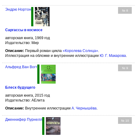
Эндрю Нортон
№ 8
Саргассы в космосе
авторская книга, 1969 год
Издательство: Мир
Описание:
Первый роман цикла
«Королева Солнца»
.
Иллюстрация на обложке и внутренние иллюстрации
Ю. Г. Макарова
.
Альфред Ван Вогт
№ 9
Блеск будущего
авторская книга, 2015 год
Издательство: АЕлита
Описание:
Внутренние иллюстрации
А. Чернышёва
.
Дженнифер Пурнелл
№ 10