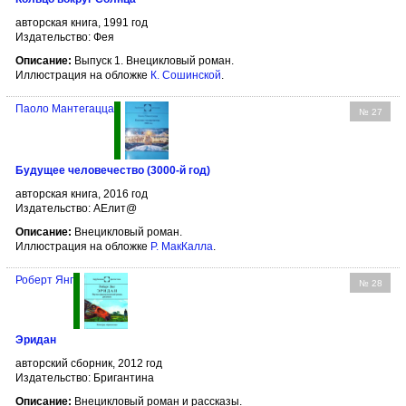
авторская книга, 1991 год
Издательство: Фея
Описание:
Выпуск 1. Внецикловый роман.
Иллюстрация на обложке
К. Сошинской
.
Паоло Мантегацца
№ 27
Будущее человечество (3000-й год)
авторская книга, 2016 год
Издательство: АЕлит@
Описание:
Внецикловый роман.
Иллюстрация на обложке
Р. МакКалла
.
Роберт Янг
№ 28
Эридан
авторский сборник, 2012 год
Издательство: Бригантина
Описание:
Внецикловый роман и рассказы.