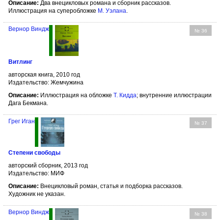
Описание:
Два внецикловых романа и сборник рассказов.
Иллюстрация на суперобложке
М. Уэлана
.
Вернор Виндж
№ 36
Витлинг
авторская книга, 2010 год
Издательство: Жемчужина
Описание:
Иллюстрация на обложке
Т. Кидда
; внутренние иллюстрации
Дага Бекмана.
Грег Иган
№ 37
Степени свободы
авторский сборник, 2013 год
Издательство: МИФ
Описание:
Внецикловый роман, статья и подборка рассказов.
Художник не указан.
Вернор Виндж
№ 38