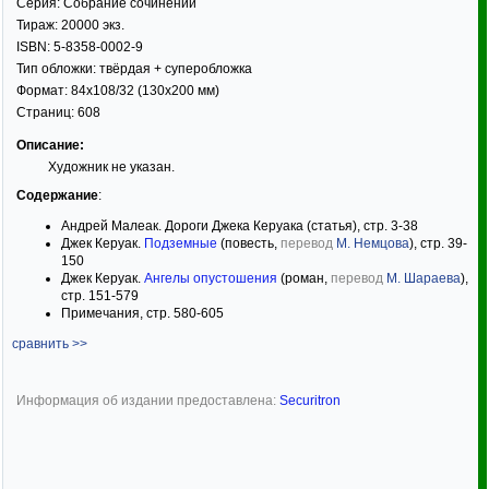
Серия:
Собрание сочинений
Тираж:
20000 экз.
ISBN:
5-8358-0002-9
Тип обложки:
твёрдая
+ суперобложка
Формат:
84x108/32
(130x200 мм)
Страниц:
608
Описание:
Художник не указан.
Содержание
:
Андрей Малеак. Дороги Джека Керуака (статья), стр. 3-38
Джек Керуак.
Подземные
(повесть,
перевод
М. Немцова
), стр. 39-
150
Джек Керуак.
Ангелы опустошения
(роман,
перевод
М. Шараева
),
стр. 151-579
Примечания, стр. 580-605
сравнить >>
Информация об издании предоставлена:
Securitron