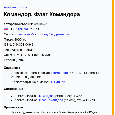
Алексей Волков
Командор. Флаг Командора
авторский сборник,
омнибус
СПб.:
Крылов
,
2007
г.
Серия:
Крылов — Мужской клуб (с драконом)
Тираж:
4000 экз.
ISBN:
5-94371-049-3
Тип обложки:
твёрдая
Формат:
60x90/16
(145x215 мм)
Страниц:
784
Описание:
Первые два романа цикла
«Командор»
. Остальные романы в
серии не издавались.
Иллюстрация на обложке
О. Юдиной
.
Содержание
:
Алексей Волков.
Командор
(роман), стр. 7-432
Алексей Волков.
Флаг Командора
(роман), стр. 433-773
Примечание:
Так же художником обложки ошибочно был указан О. Юдин.