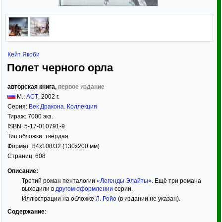
Кейт Якоби
Полет черного орла
авторская книга,
первое издание
М.:
АСТ
,
2002
г.
Серия:
Век Дракона. Коллекция
Тираж:
7000 экз.
ISBN:
5-17-010791-9
Тип обложки:
твёрдая
Формат:
84x108/32
(130x200 мм)
Страниц:
608
Описание:
Третий роман пенталогии
«Легенды Элайты»
. Ещё три романа
выходили в
другом оформлении
серии.
Иллюстрации на обложке
Л. Ройо
(в издании не указан).
Содержание
: