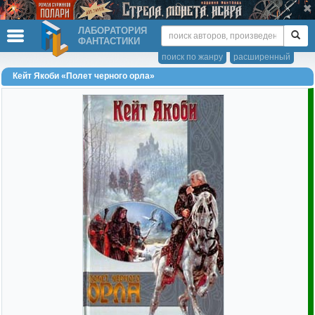
ЛАБОРАТОРИЯ
ФАНТАСТИКИ
поиск по жанру
расширенный
Кейт Якоби «Полет черного орла»