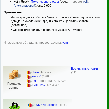
Кейт Якоби.
Полет черного орла
(роман,
перевод
А.В.
Александровой
), стр. 5-605
Примечание:
Иллюстрации на обложке были созданы к «Великому заклятию»
Дэвида Геммела (в центре) и к его же «Царю призраков»
(остальное).
Художником в издании ошибочно указан А. Дубовик.
Информация об издании предоставлена:
vem
Все книжные полки »
chivel
,
Москва
(17)
kea-66
(120)
irkon
,
Никополь
(130 грн.)
Продают,
EvgeniyCh
(75 грв.)
меняют
Леди Отражение
,
Пенза