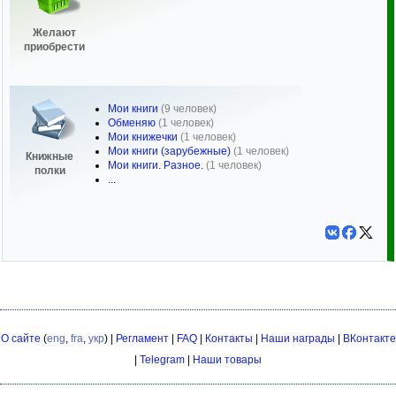
Желают
приобрести
Мои книги
(9 человек)
Обменяю
(1 человек)
Мои книжечки
(1 человек)
Мои книги (зарубежные)
(1 человек)
Книжные
Мои книги. Разное.
(1 человек)
полки
...
О сайте
(
eng
,
fra
,
укр
) |
Регламент
|
FAQ
|
Контакты
|
Наши награды
|
ВКонтакте
|
Telegram
|
Наши товары