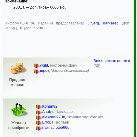
Примечание:
2001 г. — доп. тираж 6000 экз.
Информация об издании предоставлена:
K_Serg
,
darkseed
(доп.
изобр.),
JL
(доп. т. 2001)
Все книжные полки »
wght
,
Ростов-на-Дону
(38)
шрек
,
Москва
(комплектом)
Продают,
меняют
Konan92
Anatys
,
Павлодар
alekcadr7738
,
Украина харьковская …
Error
,
Николаев
Желают
nyarlathotep666
приобрести
...