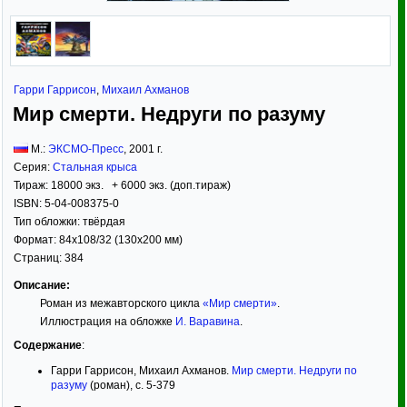
Гарри Гаррисон
,
Михаил Ахманов
Мир смерти. Недруги по разуму
М.:
ЭКСМО-Пресс
,
2001
г.
Серия:
Стальная крыса
Тираж:
18000 экз. + 6000 экз. (доп.тираж)
ISBN:
5-04-008375-0
Тип обложки:
твёрдая
Формат:
84x108/32
(130x200 мм)
Страниц:
384
Описание:
Роман из межавторского цикла
«Мир смерти»
.
Иллюстрация на обложке
И. Варавина
.
Содержание
:
Гарри Гаррисон, Михаил Ахманов.
Мир смерти. Недруги по
разуму
(роман), с. 5-379