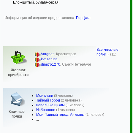
Блок-шитый, бумага-серая.
Информация об издании предоставлена:
Pupsjara
Все книжные
Vargnatt
,
Красноярск
полки »
(11)
kvazaruss
dimitro1270
,
Санкт-Петербург
Желают
приобрести
Мои книги
(8 человек)
Тайный Город
(2 человека)
неполные циклы
(1 человек)
Избранное
(1 человек)
Книжные
Мои: Тайный город. Анклавы
(1 человек)
полки
...