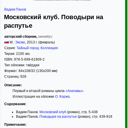
Вадим Панов
Московский клуб. Поводыри на
распутье
авторский сборник,
омнибус
М.:
Эксмо
,
2013
г. (февраль)
Серия:
Тайный город. Коллекция
Тираж:
2100 экз.
ISBN:
978-5-699-61909-2
Тип обложки:
твёрдая
Формат:
84x108/32
(130x200 мм)
Страниц:
928
Описание:
Первый и второй романы цикла
«Анклавы»
.
Иллюстрация на обложке
О. Коржа
.
Содержание
:
Вадим Панов.
Московский клуб
(роман), стр. 5-438
Вадим Панов.
Поводыри на распутье
(роман), стр. 439-918
Примечание: