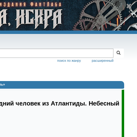
поиск по жанру
расширенный
ть»
дний человек из Атлантиды. Небесный