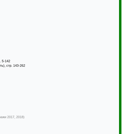
. 5-142
ь), стр. 143-262
)
)
)
ражи 2017, 2018)