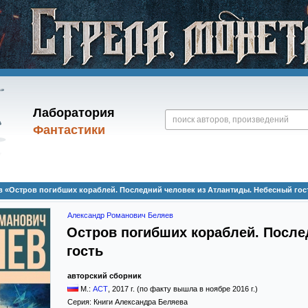
Лаборатория
Фантастики
 «Остров погибших кораблей. Последний человек из Атлантиды. Небесный гос
Александр Романович Беляев
Остров погибших кораблей. После
гость
авторский сборник
М.:
АСТ
,
2017
г. (по факту вышла в ноябре 2016 г.)
Серия:
Книги Александра Беляева