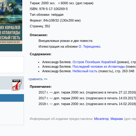
Тираж:
2000 экз. + 6000 экз. (доп.тираж)
ISBN:
978-5-17-100269-5
Тип обложки:
твёрдая
Формат:
84x108/32
(130x200 мм)
Страниц:
352
Описание:
Внецикловые роман и две повести.
Иллюстрация на обложке
О. Терещенко
.
Содержание
:
Александр Беляев.
Остров Погибших Кораблей
(роман), стр
Александр Беляев.
Последний человек из Атлантиды
(повест
Александр Беляев.
Небесный гость
(повесть), стр. 263-348
сравнить >>
Примечание:
2017 г. — доп. тираж 2000 экз. (подписано в печать 27.12.2016
2017 г. — доп. тираж 2000 экз. (подписано в печать 14.03.2017
2018 г. — доп. тираж 2000 экз. (подписано в печать 14.02.2018
Информация об издании предоставлена:
Mizantrop
,
Мириам
(доп.ти