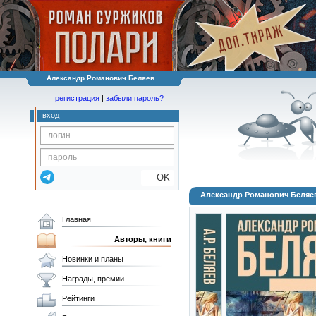
Александр Романович Беляев ...
регистрация
|
забыли пароль?
вход
OK
Александр Романович Беляев
Главная
Авторы, книги
Новинки и планы
Награды, премии
Рейтинги