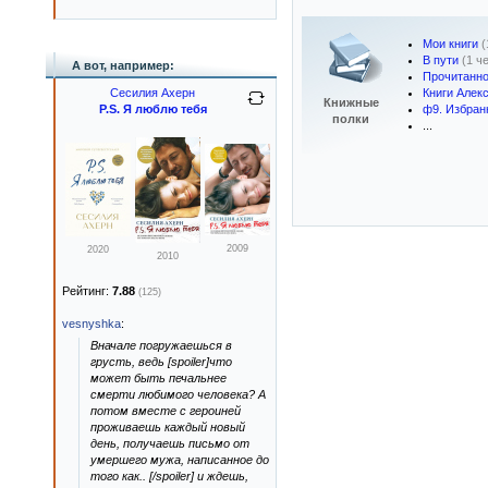
Мои книги
(
В пути
(1 ч
А вот, например:
Прочитанн
Сесилия Ахерн
Книги Алек
Книжные
P.S. Я люблю тебя
ф9. Избран
полки
...
2009
2020
2010
Рейтинг:
7.88
(125)
vesnyshka
:
Вначале погружаешься в
грусть, ведь [spoiler]что
может быть печальнее
смерти любимого человека? А
потом вместе с героиней
проживаешь каждый новый
день, получаешь письмо от
умершего мужа, написанное до
того как.. [/spoiler] и ждешь,