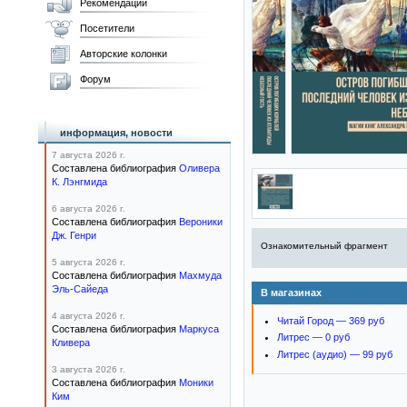
Рекомендации
Посетители
Авторские колонки
Форум
информация, новости
7 августа 2026 г.
Составлена библиография
Оливера
К. Лэнгмида
6 августа 2026 г.
Составлена библиография
Вероники
Дж. Генри
Ознакомительный фрагмент
5 августа 2026 г.
Составлена библиография
Махмуда
Эль-Сайеда
В магазинах
4 августа 2026 г.
Читай Город — 369 руб
Составлена библиография
Маркуса
Литрес — 0 руб
Кливера
Литрес (аудио) — 99 руб
3 августа 2026 г.
Составлена библиография
Моники
Ким