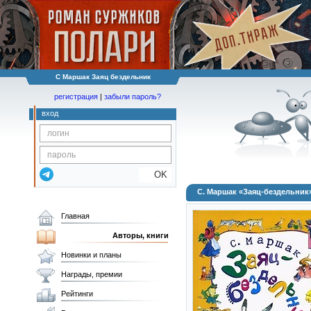
С Маршак Заяц бездельник
регистрация
|
забыли пароль?
вход
OK
С. Маршак «Заяц-бездельник
Главная
Авторы, книги
Новинки и планы
Награды, премии
Рейтинги