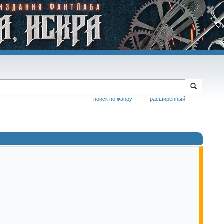
поиск по жанру
расширенный