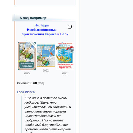
А вот, например:
Ян Ларри
Необыкновенные
приключения Карика и Вали
2022
2025
2021
Рейтинг:
8.68
(802)
Loba Blanca
:
Еще одно в детстве очень
любимое! Жаль, что
уменьшительной жидкости и
увеличительного порошка
человечество так и не
изобрело... Нужно иметь
особенный дар, чтобы в те
времена. когда о трехмерном