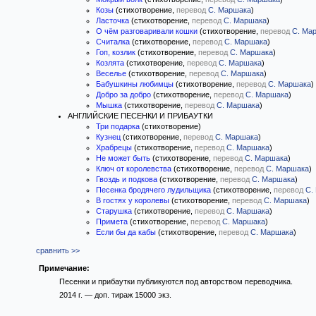
Козы
(стихотворение,
перевод
С. Маршака
)
Ласточка
(стихотворение,
перевод
С. Маршака
)
О чём разговаривали кошки
(стихотворение,
перевод
С. Ма
Считалка
(стихотворение,
перевод
С. Маршака
)
Гоп, козлик
(стихотворение,
перевод
С. Маршака
)
Козлята
(стихотворение,
перевод
С. Маршака
)
Веселье
(стихотворение,
перевод
С. Маршака
)
Бабушкины любимцы
(стихотворение,
перевод
С. Маршака
)
Добро за добро
(стихотворение,
перевод
С. Маршака
)
Мышка
(стихотворение,
перевод
С. Маршака
)
АНГЛИЙСКИЕ ПЕСЕНКИ И ПРИБАУТКИ
Три подарка
(стихотворение)
Кузнец
(стихотворение,
перевод
С. Маршака
)
Храбрецы
(стихотворение,
перевод
С. Маршака
)
Не может быть
(стихотворение,
перевод
С. Маршака
)
Ключ от королевства
(стихотворение,
перевод
С. Маршака
)
Гвоздь и подкова
(стихотворение,
перевод
С. Маршака
)
Песенка бродячего лудильщика
(стихотворение,
перевод
С.
В гостях у королевы
(стихотворение,
перевод
С. Маршака
)
Старушка
(стихотворение,
перевод
С. Маршака
)
Примета
(стихотворение,
перевод
С. Маршака
)
Если бы да кабы
(стихотворение,
перевод
С. Маршака
)
сравнить >>
Примечание:
Песенки и прибаутки публикуются под авторством переводчика.
2014 г. — доп. тираж 15000 экз.