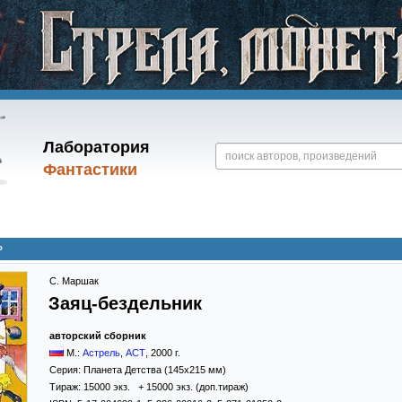
Лаборатория
Фантастики
»
С. Маршак
Заяц-бездельник
авторский сборник
М.:
Астрель
,
АСТ
,
2000
г.
Серия:
Планета Детства (145x215 мм)
Тираж:
15000 экз. + 15000 экз. (доп.тираж)