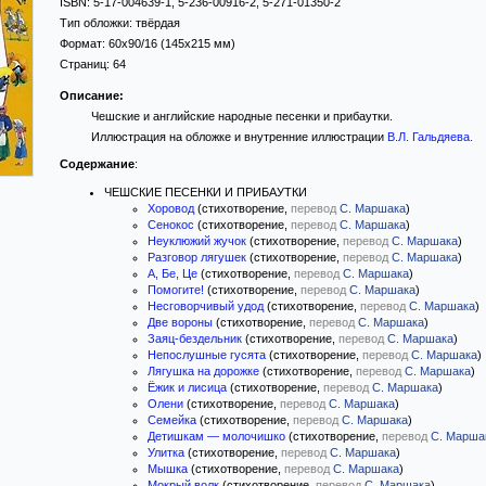
ISBN:
5-17-004639-1, 5-236-00916-2, 5-271-01350-2
Тип обложки:
твёрдая
Формат:
60x90/16
(145x215 мм)
Страниц:
64
Описание:
Чешские и английские народные песенки и прибаутки.
Иллюстрация на обложке и внутренние иллюстрации
В.Л. Гальдяева
.
Содержание
:
ЧЕШСКИЕ ПЕСЕНКИ И ПРИБАУТКИ
Хоровод
(стихотворение,
перевод
С. Маршака
)
Сенокос
(стихотворение,
перевод
С. Маршака
)
Неуклюжий жучок
(стихотворение,
перевод
С. Маршака
)
Разговор лягушек
(стихотворение,
перевод
С. Маршака
)
А, Бе, Це
(стихотворение,
перевод
С. Маршака
)
Помогите!
(стихотворение,
перевод
С. Маршака
)
Несговорчивый удод
(стихотворение,
перевод
С. Маршака
)
Две вороны
(стихотворение,
перевод
С. Маршака
)
Заяц-бездельник
(стихотворение,
перевод
С. Маршака
)
Непослушные гусята
(стихотворение,
перевод
С. Маршака
)
Лягушка на дорожке
(стихотворение,
перевод
С. Маршака
)
Ёжик и лисица
(стихотворение,
перевод
С. Маршака
)
Олени
(стихотворение,
перевод
С. Маршака
)
Семейка
(стихотворение,
перевод
С. Маршака
)
Детишкам — молочишко
(стихотворение,
перевод
С. Марша
Улитка
(стихотворение,
перевод
С. Маршака
)
Мышка
(стихотворение,
перевод
С. Маршака
)
Мокрый волк
(стихотворение,
перевод
С. Маршака
)