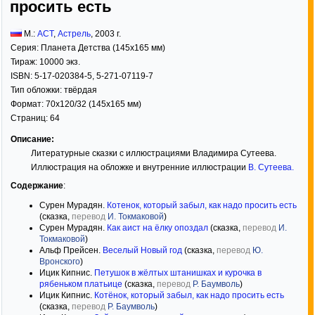
просить есть
М.:
АСТ
,
Астрель
,
2003
г.
Серия:
Планета Детства (145x165 мм)
Тираж:
10000 экз.
ISBN:
5-17-020384-5, 5-271-07119-7
Тип обложки:
твёрдая
Формат:
70x120/32
(145x165 мм)
Страниц:
64
Описание:
Литературные сказки с иллюстрациями Владимира Сутеева.
Иллюстрация на обложке и внутренние иллюстрации
В. Сутеева
.
Содержание
:
Сурен Мурадян.
Котенок, который забыл, как надо просить есть
(сказка,
перевод
И. Токмаковой
)
Сурен Мурадян.
Как аист на ёлку опоздал
(сказка,
перевод
И.
Токмаковой
)
Альф Прейсен.
Веселый Новый год
(сказка,
перевод
Ю.
Вронского
)
Ицик Кипнис.
Петушок в жёлтых штанишках и курочка в
рябеньком платьице
(сказка,
перевод
Р. Баумволь
)
Ицик Кипнис.
Котёнок, который забыл, как надо просить есть
(сказка,
перевод
Р. Баумволь
)