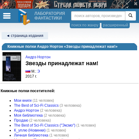
ЛАБОРАТОРИЯ
ФАНТАСТИКИ
поиск по жанру
расширенный
◄ страница издания
Книжные полки Андрэ Нортон «Звезды принадлежат нам!»
Андрэ Нортон
Звезды принадлежат нам!
М.:
Э
2017 г.
Книжные полки посетителей:
Мои книги
(11 человек)
The Best of Sci-Fi Classics
(3 человека)
Андрэ Нортон
(2 человека)
Моя библиотека
(2 человека)
Продаю
(2 человека)
The Best of Sci-Fi Classics ("Эксмо")
(1 человек)
К_уплю (Новинки)
(1 человек)
Личная библиотека
(1 человек)