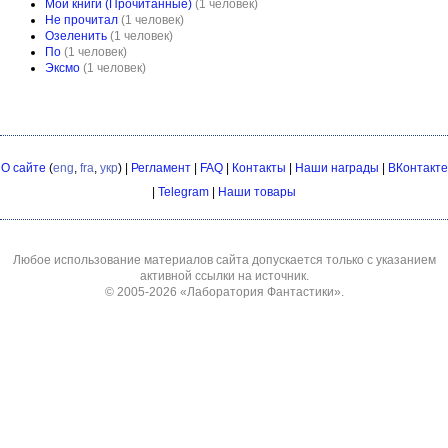
Мои книги (Прочитанные)
(1 человек)
Не прочитал
(1 человек)
Озеленить
(1 человек)
По
(1 человек)
Эксмо
(1 человек)
О сайте
(
eng
,
fra
,
укр
) |
Регламент
|
FAQ
|
Контакты
|
Наши награды
|
ВКонтакте
|
Telegram
|
Наши товары
Любое использование материалов сайта допускается только с указанием
активной ссылки на источник.
© 2005-2026
«Лаборатория Фантастики»
.