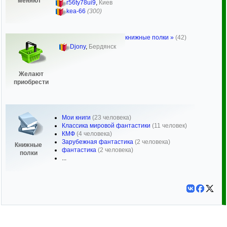
меняют
r56ty78ui9
,
Киев
kea-66
(300)
книжные полки »
(42)
Djony
,
Бердянск
Желают
приобрести
Мои книги
(23 человека)
Классика мировой фантастики
(11 человек)
КМФ
(4 человека)
Зарубежная фантастика
(2 человека)
Книжные
фантастика
(2 человека)
полки
...