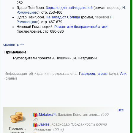
252
Эдгар Пенгборн.
Зеркало для наблюдателей
(роман,
перевод
Н.
Романецкого
), стр. 253-466
Эдгар Пенгборн.
На запад от Солнца
(роман,
перевод
Н.
Романецкого
), стр. 467-679
Николай Романецкий.
Романтизм безграничной этики
(послесловие), стр. 680-686
сравнить >>
Примечание:
Руководители проекта А. Тишинин, И. Петрушкин.
Информация об издании предоставлена:
Гвардеец
,
alpasi
(худ.),
Ank
(сканы)
Все
Metalex74
,
Дальнее Константинов…
(400
otl)
Jaelse
,
Краснодар
(Сохранность почти
Продают,
идеальная. 400 р.)