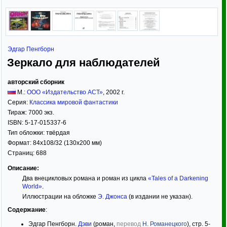
Эдгар Пенгборн
Зеркало для наблюдателей
авторский сборник
М.:
ООО «Издательство АСТ»
,
2002
г.
Серия:
Классика мировой фантастики
Тираж:
7000 экз.
ISBN:
5-17-015337-6
Тип обложки:
твёрдая
Формат:
84x108/32
(130x200 мм)
Страниц:
688
Описание:
Два внецикловых романа и роман из цикла
«Tales of a Darkening
World»
.
Иллюстрации на обложке
Э. Джонса
(в издании не указан).
Содержание
:
Эдгар Пенгборн.
Дэви
(роман,
перевод
Н. Романецкого
), стр. 5-