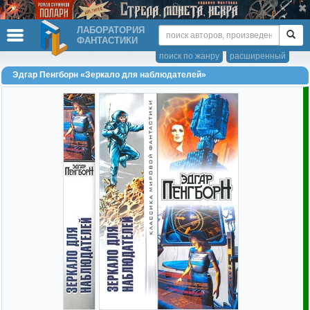
ЛАБОРАТОРИЯ
ФАНТАСТИКИ
поиск по жанру
расширенный
Эдгар Пенгборн «Зеркало для наблюдателей»