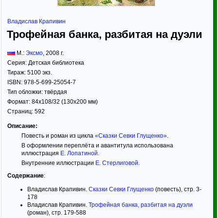
Владислав Крапивин
Трофейная банка, разбитая на дуэли
М.:
Эксмо
,
2008
г.
Серия:
Детская библиотека
Тираж:
5100 экз.
ISBN:
978-5-699-25054-7
Тип обложки:
твёрдая
Формат:
84x108/32
(130x200 мм)
Страниц:
592
Описание:
Повесть и роман из цикла
«Сказки Севки Глущенко»
.
В оформлении переплёта и авантитула использована
иллюстрация
Е. Лопатиной
.
Внутренние иллюстрации
Е. Стерлиговой
.
Содержание
:
Владислав Крапивин.
Сказки Севки Глущенко
(повесть), стр. 3-
178
Владислав Крапивин.
Трофейная банка, разбитая на дуэли
(роман), стр. 179-588