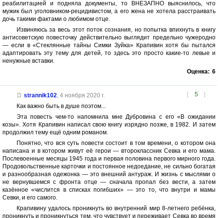
реабилитацией и подняла документы, то ВНЕЗАПНО выяснилось, что
мужик был уголовником-рецидивистом, а его жена не хотела расстраивать
дочь такими фактами о любимом отце.
Извиняюсь за весь этот поток сознания, но попытка впихнуть в книгу
антисоветскую повесточку действительно выглядит предельно чужеродно
— если в «Стеклянные тайны Симки Зуйка» Крапивин хотя бы пытался
адаптировать эту тему для детей, то здесь это просто какие-то левые и
ненужные вставки.
Оценка:
6
[
5
]
strannik102
,
4 ноября 2020 г.
Как важно быть в душе поэтом...
Эта повесть чем-то напомнила мне Дубровина с его «В ожидании
козы». Хотя Крапивин написал свою книгу изрядно позже, в 1982. И затем
продолжил тему ещё одним романом.
Понятно, что вся суть повести состоит в том времени, о котором она
написана и в котором живут её герои — второклассник Севка и его мама.
Послевоенные месяцы 1945 года и первая половина первого мирного года.
Продовольственные карточки и постоянное недоедание, не сильно богатая
и разнообразная одежонка — это внешний антураж. И жизнь с мыслями о
не вернувшемся с фронта отце — сначала пропал без вести, а затем
казённое «числится в списках погибших» — это то, что внутри и мамы
Севки, и его самого.
Крапивину удалось проникнуть во внутренний мир 8-летнего ребёнка,
проникнуть и проникнуться тем, что чувствует и переживает Севка во время