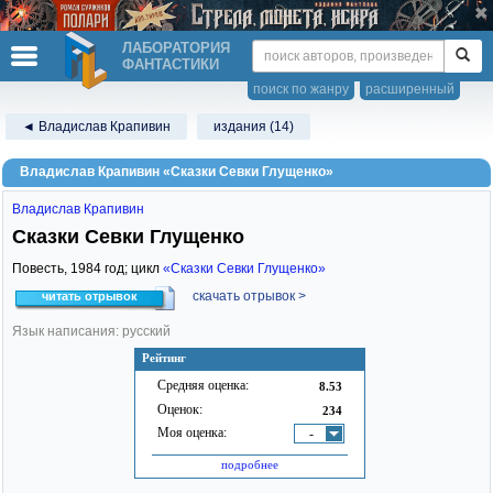
ЛАБОРАТОРИЯ
ФАНТАСТИКИ
поиск по жанру
расширенный
◄ Владислав Крапивин
издания (14)
Владислав Крапивин «Сказки Севки Глущенко»
Владислав Крапивин
Сказки Севки Глущенко
Повесть,
1984
год; цикл
«Сказки Севки Глущенко»
скачать отрывок >
читать отрывок
Язык написания: русский
Рейтинг
Средняя оценка:
8.53
Оценок:
234
Моя оценка:
-
подробнее