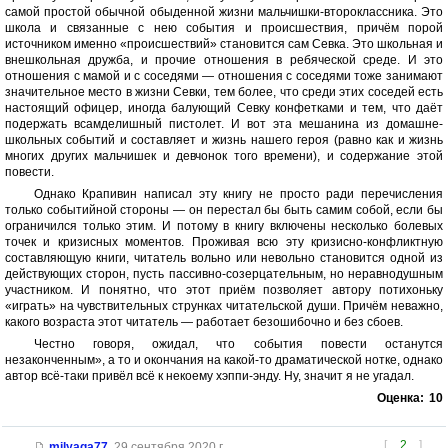
самой простой обычной обыденной жизни мальчишки-второклассника. Это
школа и связанные с нею события и происшествия, причём порой
источником именно «происшествий» становится сам Севка. Это школьная и
внешкольная дружба, и прочие отношения в ребяческой среде. И это
отношения с мамой и с соседями — отношения с соседями тоже занимают
значительное место в жизни Севки, тем более, что среди этих соседей есть
настоящий офицер, иногда балующий Севку конфетками и тем, что даёт
подержать всамделишный пистолет. И вот эта мешанина из домашне-
школьных событий и составляет и жизнь нашего героя (равно как и жизнь
многих других мальчишек и девчонок того времени), и содержание этой
повести.
Однако Крапивин написал эту книгу не просто ради перечисления
только событийной стороны — он перестал бы быть самим собой, если бы
ограничился только этим. И потому в книгу включены несколько болевых
точек и кризисных моментов. Проживая всю эту кризисно-конфликтную
составляющую книги, читатель вольно или невольно становится одной из
действующих сторон, пусть пассивно-созерцательным, но неравнодушным
участником. И понятно, что этот приём позволяет автору потихоньку
«играть» на чувствительных струнках читательской души. Причём неважно,
какого возраста этот читатель — работает безошибочно и без сбоев.
Честно говоря, ожидал, что события повести останутся
незаконченным», а то и окончания на какой-то драматической нотке, однако
автор всё-таки привёл всё к некоему хэппи-энду. Ну, значит я не угадал.
Оценка:
10
[
2
]
milyaga77
,
29 сентября 2020 г.