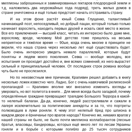
миллионы заброшенных и заминированных гектаров плодородной земли и
т.д, наложились два неурожайных года подряд), треть жилых домов в
стране уничтожена и ещё только предстоит начать отстраивать страну.
И на этом фоне растёт юный Севка Глущенко, талантливый
начинающий поэт, непоседливый, но добрый пацан, который только-только
начинает взрослеть, находить первых друзей и искать своё место в жизни.
Все его приключения — высший класс, читать их интересно было даже мне,
взрослому, вроде, человеку. Моё детство тоже пришлось на весьма
неприятное и тяжёлое время — 90ые, когда очень многие в принципе не
верили, что наша страна через несколько лет ещё существовать будет.
Было очень интересно увидеть немало параллелей, которые будут
понятны и людям моего поколения. Севка — вообще молодец, все
испытания он проходит достойно и, вне всяких сомнений, из него вырастет
сильный и принципиальный человек. От последних строк романа вообще
чуть было не прослезился.
Но по неизвестным мне причинам, Крапивин решил добавить в книгу
несколько ложек известно чего. Ладно, Бог с очень навязчивой религиозной
пропагандой — Крапивин вполне мог внезапно изменить взгляды и
уверовать, но вот политота в книге... Для меня всегда было загадкой, почему
определённые граждане превращают трагедию Большого Террора в какой-
то нелепый балаган. Да-да, конечно, людей расстреливали и сажали в
лагеря исключительно за политические анекдоты и за то, что портреты
полководцев в лужи роняли. К чему этот нелепый бред про шпиона в
каждом дворе и ёрничанье про врагов народа? Конечно же, никаких врагов у
нашей страны не было, не было почти миллиона коллаборантов (лесные
братья, власовцы, бандеровцы, которых ещё много лет по лесам Украины
гоняли и в борьбе с которыми погибло до 25 тысяч сотрудников