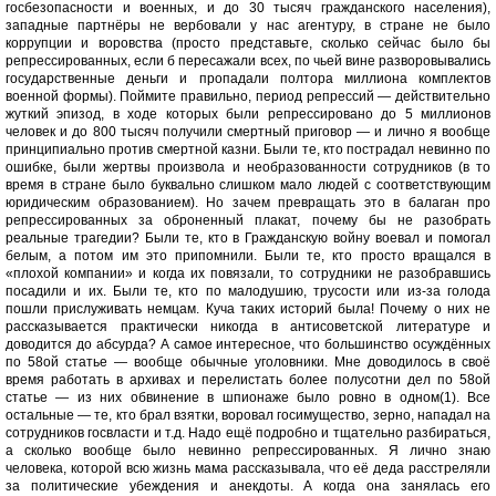
госбезопасности и военных, и до 30 тысяч гражданского населения),
западные партнёры не вербовали у нас агентуру, в стране не было
коррупции и воровства (просто представьте, сколько сейчас было бы
репрессированных, если б пересажали всех, по чьей вине разворовывались
государственные деньги и пропадали полтора миллиона комплектов
военной формы). Поймите правильно, период репрессий — действительно
жуткий эпизод, в ходе которых были репрессировано до 5 миллионов
человек и до 800 тысяч получили смертный приговор — и лично я вообще
принципиально против смертной казни. Были те, кто пострадал невинно по
ошибке, были жертвы произвола и необразованности сотрудников (в то
время в стране было буквально слишком мало людей с соответствующим
юридическим образованием). Но зачем превращать это в балаган про
репрессированных за оброненный плакат, почему бы не разобрать
реальные трагедии? Были те, кто в Гражданскую войну воевал и помогал
белым, а потом им это припомнили. Были те, кто просто вращался в
«плохой компании» и когда их повязали, то сотрудники не разобравшись
посадили и их. Были те, кто по малодушию, трусости или из-за голода
пошли прислуживать немцам. Куча таких историй была! Почему о них не
рассказывается практически никогда в антисоветской литературе и
доводится до абсурда? А самое интересное, что большинство осуждённых
по 58ой статье — вообще обычные уголовники. Мне доводилось в своё
время работать в архивах и перелистать более полусотни дел по 58ой
статье — из них обвинение в шпионаже было ровно в одном(1). Все
остальные — те, кто брал взятки, воровал госимущество, зерно, нападал на
сотрудников госвласти и т.д. Надо ещё подробно и тщательно разбираться,
а сколько вообще было невинно репрессированных. Я лично знаю
человека, которой всю жизнь мама рассказывала, что её деда расстреляли
за политические убеждения и анекдоты. А когда она занялась его