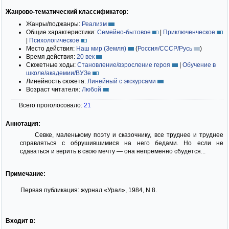
Жанрово-тематический классификатор:
Жанры/поджанры:
Реализм
Общие характеристики:
Семейно-бытовое
|
Приключенческое
|
Психологическое
Место действия:
Наш мир (Земля)
(
Россия/СССР/Русь
)
Время действия:
20 век
Сюжетные ходы:
Становление/взросление героя
|
Обучение в
школе/академии/ВУЗе
Линейность сюжета:
Линейный с экскурсами
Возраст читателя:
Любой
Всего проголосовало:
21
Аннотация:
Севке, маленькому поэту и сказочнику, все труднее и труднее
справляться с обрушившимися на него бедами. Но если не
сдаваться и верить в свою мечту — она непременно сбудется...
Примечание:
Первая публикация: журнал «Урал», 1984, N 8.
Входит в: