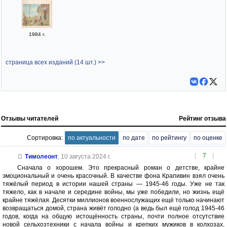
1984 г.
страница всех изданий (14 шт.) >>
Отзывы читателей
Рейтинг отзыва
Сортировка:
по актуальности
по дате
по рейтингу
по оценке
[
7
]
Тимолеонт
,
10 августа 2024 г.
Сначала о хорошем. Это прекрасный роман о детстве, крайне
эмоциональный и очень красочный. В качестве фона Крапивин взял очень
тяжёлый период в истории нашей страны — 1945-46 годы. Уже не так
тяжело, как в начале и середине войны, мы уже победили, но жизнь ещё
крайне тяжёлая. Десятки миллионов военнослужащих ещё только начинают
возвращаться домой, страна живёт голодно (а ведь был ещё голод 1945-46
годов, когда на общую истощённость страны, почти полное отсутствие
новой сельхозтехники с начала войны и крепких мужиков в колхозах,