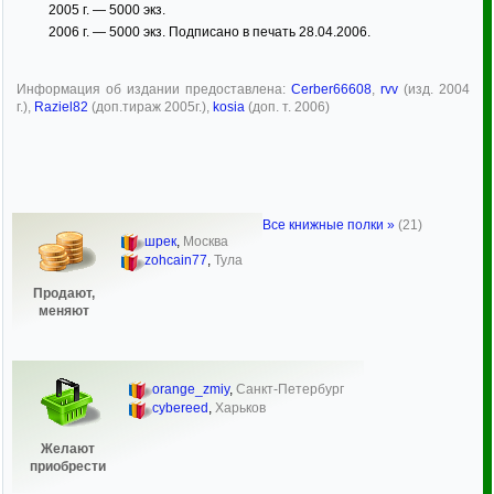
2005 г. — 5000 экз.
2006 г. — 5000 экз. Подписано в печать 28.04.2006.
Информация об издании предоставлена:
Cerber66608
,
rvv
(изд. 2004
г.),
Raziel82
(доп.тираж 2005г.),
kosia
(доп. т. 2006)
Все книжные полки »
(21)
шрек
,
Москва
zohcain77
,
Тула
Продают,
меняют
orange_zmiy
,
Санкт-Петербург
cybereed
,
Харьков
Желают
приобрести