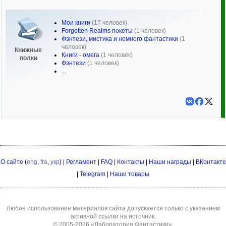
Мои книги
(17 человек)
Forgotten Realms покеты
(1 человек)
Фэнтези, мистика и немного фантастики
(1
человек)
Книжные
Книги - омега
(1 человек)
полки
Фэнтези
(1 человек)
...
О сайте
(
eng
,
fra
,
укр
) |
Регламент
|
FAQ
|
Контакты
|
Наши награды
|
ВКонтакте
|
Telegram
|
Наши товары
Любое использование материалов сайта допускается только с указанием
активной ссылки на источник.
© 2005-2026
«Лаборатория Фантастики»
.