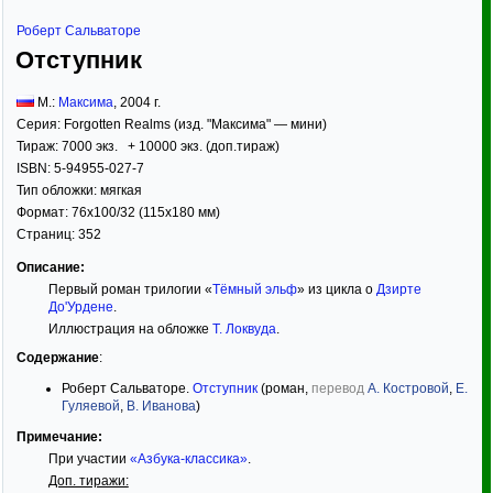
Роберт Сальваторе
Отступник
М.:
Максима
,
2004
г.
Серия:
Forgotten Realms (изд. "Максима" — мини)
Тираж:
7000 экз. + 10000 экз. (доп.тираж)
ISBN:
5-94955-027-7
Тип обложки:
мягкая
Формат:
76x100/32
(115x180 мм)
Страниц:
352
Описание:
Первый роман трилогии «
Тёмный эльф
» из цикла о
Дзирте
До'Урдене
.
Иллюстрация на обложке
Т. Локвуда
.
Содержание
:
Роберт Сальваторе.
Отступник
(роман,
перевод
А. Костровой
,
Е.
Гуляевой
,
В. Иванова
)
Примечание:
При участии
«Азбука-классика»
.
Доп. тиражи: