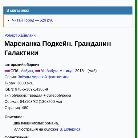
В магазинах
Читай Город — 629 руб
Роберт Хайнлайн
Марсианка Подкейн. Гражданин
Галактики
авторский сборник
СПб.:
Азбука
,
М.:
Азбука-Аттикус
,
2018
г. (май)
Серия:
Звёзды мировой фантастики
Тираж:
3000 экз.
ISBN:
978-5-389-14386-9
Тип обложки:
твёрдая
+ суперобложка
Формат:
84x108/32
(130x200 мм)
Страниц:
480
Описание:
Два внецикловых романа.
Иллюстрация на обложке
В. Еклериса
.
Содержание
: