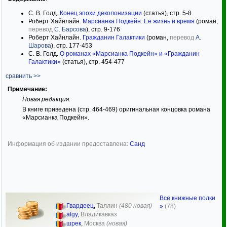
С. В. Голд.
Конец эпохи деколонизации
(статья), стр. 5-8
Роберт Хайнлайн.
Марсианка Подкейн: Ее жизнь и время
(роман,
перевод
С. Барсова
), стр. 9-176
Роберт Хайнлайн.
Гражданин Галактики
(роман,
перевод
А.
Шарова
), стр. 177-453
С. В. Голд.
О романах «Марсианка Подкейн» и «Гражданин
Галактики»
(статья), стр. 454-477
сравнить >>
Примечание:
Новая редакция.
В книге приведена (стр. 464-469) оригинальная концовка романа
«Марсианка Подкейн».
Информация об издании предоставлена:
Санд
Все книжные полки
Гвардеец
,
Таллин
(480 новая)
»
(78)
algy
,
Владикавказ
шрек
,
Москва
(новая)