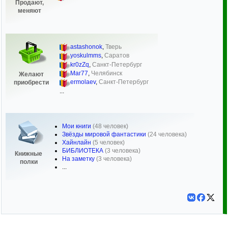
Продают,
меняют
astashonok
,
Тверь
yoskulmms
,
Саратов
kr0zZq
,
Санкт-Петербург
Маг77
,
Челябинск
Желают
ermolaev
,
Санкт-Петербург
приобрести
...
Мои книги
(48 человек)
Звёзды мировой фантастики
(24 человека)
Хайнлайн
(5 человек)
БИБЛИОТЕКА
(3 человека)
Книжные
На заметку
(3 человека)
полки
...