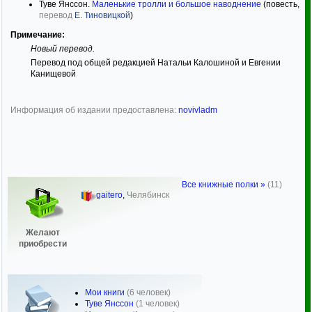
Туве Янссон.
Маленькие тролли и большое наводнение
(повесть,
перевод
Е. Тиновицкой
)
Примечание:
Новый перевод.
Перевод под общей редакцией Натальи Калошиной и Евгении
Канищевой
Информация об издании предоставлена:
novivladm
Все книжные полки »
(11)
gaitero
,
Челябинск
Желают
приобрести
Мои книги
(6 человек)
Туве Янссон
(1 человек)