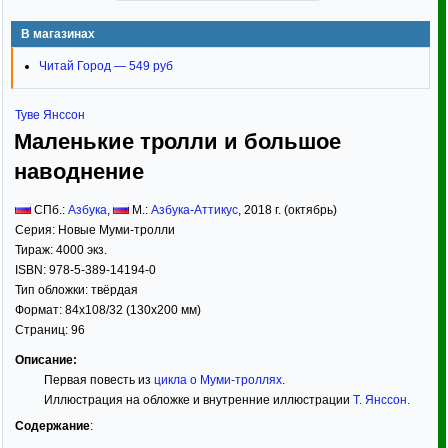
В магазинах
Читай Город — 549 руб
Туве Янссон
Маленькие тролли и большое
наводнение
СПб.:
Азбука
,
М.:
Азбука-Аттикус
,
2018
г. (октябрь)
Серия:
Новые Муми-тролли
Тираж:
4000 экз.
ISBN:
978-5-389-14194-0
Тип обложки:
твёрдая
Формат:
84x108/32
(130x200 мм)
Страниц:
96
Описание:
Первая повесть из
цикла о Муми-троллях
.
Иллюстрация на обложке и внутренние иллюстрации
Т. Янссон
.
Содержание
: