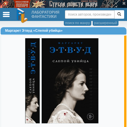
ЛАБОРАТОРИЯ
ФАНТАСТИКИ
поиск по жанру
расширенный
Маргарет Этвуд «Слепой убийца»