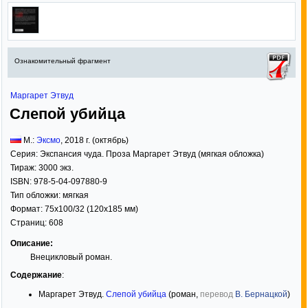
Ознакомительный фрагмент
Маргарет Этвуд
Слепой убийца
М.:
Эксмо
,
2018
г. (октябрь)
Серия:
Экспансия чуда. Проза Маргарет Этвуд (мягкая обложка)
Тираж:
3000 экз.
ISBN:
978-5-04-097880-9
Тип обложки:
мягкая
Формат:
75x100/32
(120x185 мм)
Страниц:
608
Описание:
Внецикловый роман.
Содержание
:
Маргарет Этвуд.
Слепой убийца
(роман,
перевод
В. Бернацкой
)