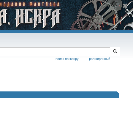
поиск по жанру
расширенный