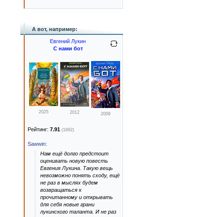
А вот, например:
Евгений Лукин
С нами бот
2025
2012
2009
Рейтинг:
7.91
(1692)
Sawwin
:
Нам ещё долго предстоит
оценивать новую повесть
Евгения Лукина. Такую вещь
невозможно понять сходу, ещё
не раз в мыслях будем
возвращаться к
прочитанному и открывать
для себя новые грани
лукинского таланта. И не раз