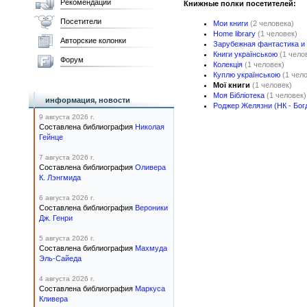
Рекомендации
Книжные полки посетителей:
Посетители
Мои книги
(2 человека)
Home library
(1 человек)
Авторские колонки
Зарубежная фантастика и
Книги українською
(1 чело
Форум
Колекція
(1 человек)
Куплю українською
(1 чел
Мої книги
(1 человек)
Моя Бібліотека
(1 человек)
информация, новости
Роджер Желязни (НК - Бог
9 августа 2026 г.
Составлена библиография
Николая
Гейнце
7 августа 2026 г.
Составлена библиография
Оливера
К. Лэнгмида
6 августа 2026 г.
Составлена библиография
Вероники
Дж. Генри
5 августа 2026 г.
Составлена библиография
Махмуда
Эль-Сайеда
4 августа 2026 г.
Составлена библиография
Маркуса
Кливера