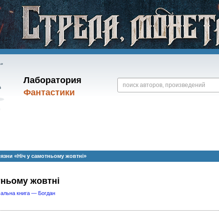
Лаборатория
Фантастики
зни «Ніч у самотньому жовтні»
тньому жовтні
альна книга — Богдан