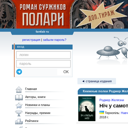
fantlab ru
регистрация
|
забыли пароль?
вход
OK
◄ страница издания
Главная
Книжные полки Роджер Желя
Авторы, книги
Роджер Желязни
Ніч у само
Новинки и планы
Награды, премии
Тернопіль:
Навч
2018 г.
Рейтинги