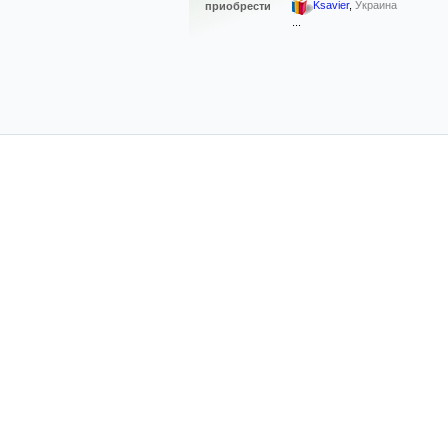
Ksavier
,
Украина
приобрести
...