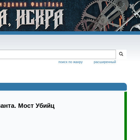
поиск по жанру
расширенный
анта. Мост Убийц