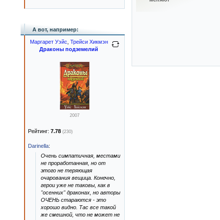
А вот, например:
Маргарет Уэйс
,
Трейси Хикмэн
Драконы подземелий
2007
Рейтинг:
7.78
(230)
Darinella
:
Очень симпатичная, местами
не проработанная, но от
этого не теряющая
очарования вещица. Конечно,
герои уже не таковы, как в
"осенних" драконах, но авторы
ОЧЕНЬ стараются - это
хорошо видно. Тас все такой
же смешной, что не может не