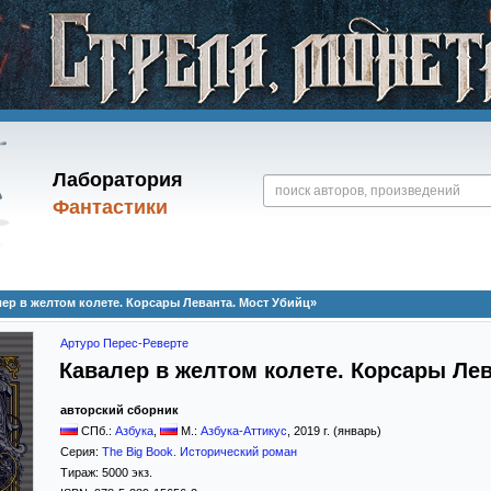
Лаборатория
Фантастики
ер в желтом колете. Корсары Леванта. Мост Убийц»
Артуро Перес-Реверте
Кавалер в желтом колете. Корсары Лев
авторский сборник
СПб.:
Азбука
,
М.:
Азбука-Аттикус
,
2019
г. (январь)
Серия:
The Big Book. Исторический роман
Тираж:
5000 экз.