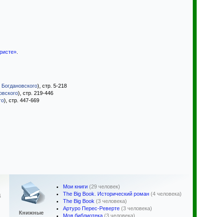
ристе»
.
. Богдановского
), стр. 5-218
овского
), стр. 219-446
го
), стр. 447-669
Мои книги
(29 человек)
The Big Book. Исторический роман
(4 человека)
д
The Big Book
(3 человека)
Артуро Перес-Реверте
(3 человека)
Книжные
Моя библиотека
(3 человека)