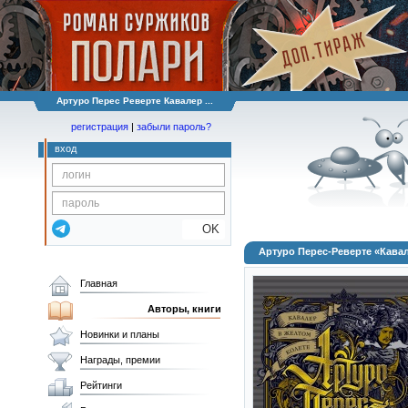
Артуро Перес Реверте Кавалер ...
регистрация
|
забыли пароль?
вход
OK
Артуро Перес-Реверте «Кавал
Главная
Авторы, книги
Новинки и планы
Награды, премии
Рейтинги