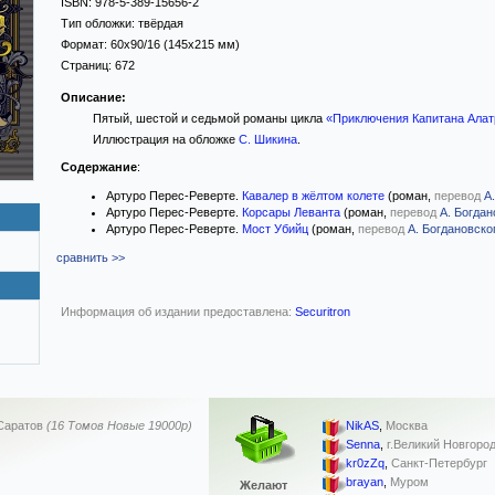
ISBN:
978-5-389-15656-2
Тип обложки:
твёрдая
Формат:
60x90/16
(145x215 мм)
Страниц:
672
Описание:
Пятый, шестой и седьмой романы цикла
«Приключения Капитана Алат
Иллюстрация на обложке
С. Шикина
.
Содержание
:
Артуро Перес-Реверте.
Кавалер в жёлтом колете
(роман,
перевод
А
Артуро Перес-Реверте.
Корсары Леванта
(роман,
перевод
А. Богдан
Артуро Перес-Реверте.
Мост Убийц
(роман,
перевод
А. Богдановско
сравнить >>
Информация об издании предоставлена:
Securitron
Саратов
(16 Томов Новые 19000р)
NikAS
,
Москва
Senna
,
г.Великий Новгоро
kr0zZq
,
Санкт-Петербург
brayan
,
Муром
Желают