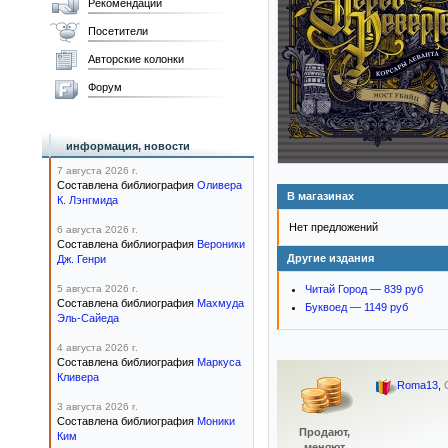
Рекомендации
Посетители
Авторские колонки
Форум
информация, новости
7 августа 2026 г.
Составлена библиография
Оливера
В магазинах
К. Лэнгмида
Нет предложений
6 августа 2026 г.
Составлена библиография
Вероники
Другие издания
Дж. Генри
5 августа 2026 г.
Читай Город — 839 руб
Составлена библиография
Махмуда
Буквоед — 1149 руб
Эль-Сайеда
4 августа 2026 г.
Составлена библиография
Маркуса
Кливера
Roma13
,
3 августа 2026 г.
Составлена библиография
Моники
Продают,
Ким
меняют