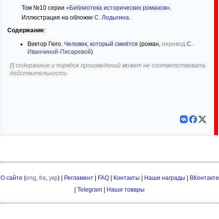
Том №10 серии
«Библиотека исторических романов»
.
Иллюстрация на обложке
С. Лодыгина
.
Содержание
:
Виктор Гюго.
Человек, который смеётся
(роман,
перевод
С.
Иванчиной-Писаревой
)
[!] содержание и порядок произведений может не соответствовать
действительности
О сайте
(
eng
,
fra
,
укр
) |
Регламент
|
FAQ
|
Контакты
|
Наши награды
|
ВКонтакте
|
Telegram
|
Наши товары