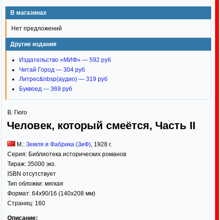
В магазинах
Нет предложений
Другие издания
Издательство «МИФ» — 592 руб
Читай Город — 304 руб
Литрес&nbsp(аудио) — 319 руб
Буквоед — 369 руб
В. Гюго
Человек, который смеётся, Часть II
М.:
Земля и Фабрика (ЗиФ)
,
1928
г.
Серия:
Библиотека исторических романов
Тираж:
35000 экз.
ISBN отсутствует
Тип обложки:
мягкая
Формат:
64x90/16
(140x208 мм)
Страниц:
160
Описание: