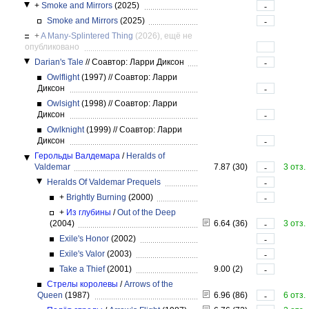
+
Smoke and Mirrors
(2025)
-
Smoke and Mirrors
(2025)
-
+
A Many-Splintered Thing
(2026), ещё не
опубликовано
Darian's Tale
//
Соавтор: Ларри Диксон
-
Owlflight
(1997)
//
Соавтор: Ларри
Диксон
-
Owlsight
(1998)
//
Соавтор: Ларри
Диксон
-
Owlknight
(1999)
//
Соавтор: Ларри
Диксон
-
Герольды Валдемара
/
Heralds of
Valdemar
7.87 (30)
3 отз.
-
Heralds Of Valdemar Prequels
-
+
Brightly Burning
(2000)
-
+
Из глубины
/
Out of the Deep
(2004)
6.64 (36)
3 отз.
-
Exile's Honor
(2002)
-
Exile's Valor
(2003)
-
Take a Thief
(2001)
9.00 (2)
-
Стрелы королевы
/
Arrows of the
Queen
(1987)
6.96 (86)
6 отз.
-