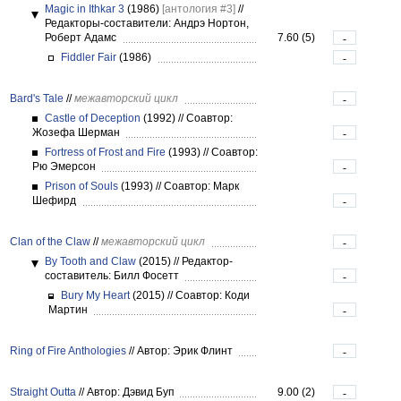
Magic in Ithkar 3
(1986)
[антология #3]
//
Редакторы-составители: Андрэ Нортон,
Роберт Адамс
7.60 (5)
-
Fiddler Fair
(1986)
-
Bard's Tale
//
межавторский цикл
-
Castle of Deception
(1992)
//
Соавтор:
Жозефа Шерман
-
Fortress of Frost and Fire
(1993)
//
Соавтор:
Рю Эмерсон
-
Prison of Souls
(1993)
//
Соавтор: Марк
Шефирд
-
Clan of the Claw
//
межавторский цикл
-
By Tooth and Claw
(2015)
//
Редактор-
составитель: Билл Фосетт
-
Bury My Heart
(2015)
//
Соавтор: Коди
Мартин
-
Ring of Fire Anthologies
//
Автор: Эрик Флинт
-
Straight Outta
//
Автор: Дэвид Буп
9.00 (2)
-