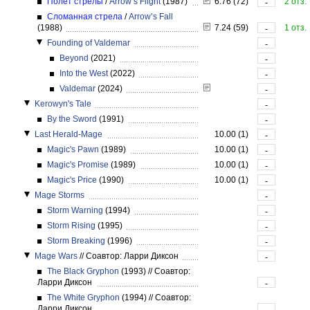
Полёт стрелы
/
Arrow’s Flight
(1987)
6.76 (72)
2 отз.
-
Сломанная стрела
/
Arrow’s Fall
(1988)
7.24 (59)
1 отз.
-
Founding of Valdemar
-
Beyond
(2021)
-
Into the West
(2022)
-
Valdemar
(2024)
-
Kerowyn's Tale
-
By the Sword
(1991)
-
Last Herald-Mage
10.00 (1)
-
Magic's Pawn
(1989)
10.00 (1)
-
Magic's Promise
(1989)
10.00 (1)
-
Magic's Price
(1990)
10.00 (1)
-
Mage Storms
-
Storm Warning
(1994)
-
Storm Rising
(1995)
-
Storm Breaking
(1996)
-
Mage Wars
//
Соавтор: Ларри Диксон
-
The Black Gryphon
(1993)
//
Соавтор:
Ларри Диксон
-
The White Gryphon
(1994)
//
Соавтор:
Ларри Диксон
-