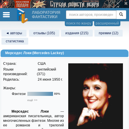
ЛАБОРАТОРИЯ
ФАНТАСТИКИ
поиск по жанру
расширенный
◄ авторы
отзывы (105)
издания (215)
премии (12)
статистика
Мерседес Лэки (Mercedes Lackey)
Страна:
США
Языки
английский
произведений:
(371)
Родилась:
24 июня 1950 г.
Жанры:
Фэнтези
89%
ещё >>
Мерседес Лэки
—
американская писательница, автор
многочисленных фэнтези. Многие из
ее романов и трилогий