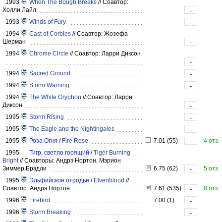
1993
When The Bough Breaks
//
Соавтор:
Холли Лайл
-
1993
Winds of Fury
-
1994
Cast of Corbies
//
Соавтор: Жозефа
Шерман
-
1994
Chrome Circle
//
Соавтор: Ларри Диксон
-
1994
Sacred Ground
-
1994
Storm Warning
-
1994
The White Gryphon
//
Соавтор: Ларри
Диксон
-
1995
Storm Rising
-
1995
The Eagle and the Nightingales
-
1995
Роза Огня
/
Fire Rose
7.01 (55)
4 отз.
-
1995
Тигр, светло горящий
/
Tiger Burning
Bright
//
Соавторы: Андрэ Нортон, Мэрион
Зиммер Брэдли
6.75 (62)
5 отз.
-
1995
Эльфийское отродье
/
Elvenblood
//
Соавтор: Андрэ Нортон
7.61 (535)
8 отз.
-
1996
Firebird
7.00 (1)
-
1996
Storm Breaking
-