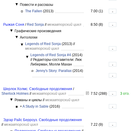
Повести и рассказы
The Fallen
(2013)
7.00 (1)
-
Рыжая Соня
/
Red Sonja
//
межавторский цикл
8.50 (8)
-
Графические произведения
Антологии
Legends of Red Sonja
(2013)
//
межавторский цикл
-
Legends of Red Sonja #4
(2014)
//
Редакторы-составители: Люк
Либерман, Молли Махан
-
Jenny's Story: Parallax
(2014)
-
Шерлок Холмс. Свободные продолжения
/
Sherlock Holmes
//
межавторский цикл
7.52 (288)
3 отз.
-
Романы и циклы
//
межавторский цикл
+
A Study in Sable
(2016)
-
Эдгар Райс Берроуз. Свободные продолжения
//
межавторский цикл
7.22 (9)
-