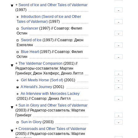
+
Sword of Ice and Other Tales of Valdemar
(1997)
-
Introduction (Sword of Ice and Other
Tales of Valdemar)
(1997)
-
Sunlancer
(1997)
//
Соавтор: Филип
Остин
-
Sword of Ice
(1997)
//
Соавтор: Джон
Езегелян
-
Blue Heart
(1997)
//
Соавтор: Филип
Остин
-
+
The Valdemar Companion
(2001)
//
Редакторы-составители: Мартин
Гринберг, Джон Хелферс, Дениз Литтл
-
Girl Meets Horse (Sort of)
(2001)
-
A Herald's Journey
(2001)
-
An Interview with Mercedes Lackey
(2001)
//
Соавтор: Дениз Литтл
-
+
Sun in Glory and Other Tales of Valdemar
(2003)
//
Редактор-составитель: Мартин
Гринберг
-
Sun in Glory
(2003)
-
+
Crossroads and Other Tales of Valdemar
(2005)
//
Редактор-составитель: Мартин