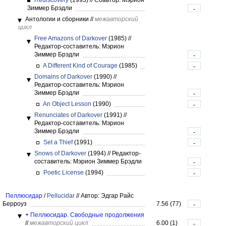
Rediscovery
(1993)
//
Соавтор: Мэрион
Зиммер Брэдли
-
Антологии и сборники
//
межавторский
цикл
Free Amazons of Darkover
(1985)
//
Редактор-составитель: Мэрион
Зиммер Брэдли
-
A Different Kind of Courage
(1985)
-
Domains of Darkover
(1990)
//
Редактор-составитель: Мэрион
Зиммер Брэдли
-
An Object Lesson
(1990)
-
Renunciates of Darkover
(1991)
//
Редактор-составитель: Мэрион
Зиммер Брэдли
-
Set a Thief
(1991)
-
Snows of Darkover
(1994)
//
Редактор-
составитель: Мэрион Зиммер Брэдли
-
Poetic License
(1994)
-
Пеллюсидар
/
Pellucidar
//
Автор: Эдгар Райс
Берроуз
7.56 (77)
-
+
Пеллюсидар. Свободные продолжения
//
межавторский цикл
6.00 (1)
-