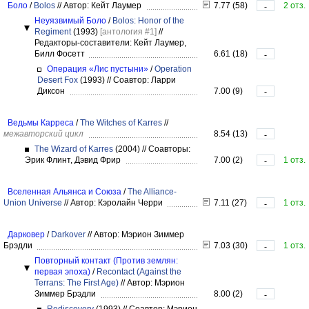
Боло
/
Bolos
//
Автор: Кейт Лаумер
7.77 (58)
2 отз.
-
Неуязвимый Боло
/
Bolos: Honor of the
Regiment
(1993)
[антология #1]
//
Редакторы-составители: Кейт Лаумер,
Билл Фосетт
6.61 (18)
-
Операция «Лис пустыни»
/
Operation
Desert Fox
(1993)
//
Соавтор: Ларри
Диксон
7.00 (9)
-
Ведьмы Карреса
/
The Witches of Karres
//
межавторский цикл
8.54 (13)
-
The Wizard of Karres
(2004)
//
Соавторы:
Эрик Флинт, Дэвид Фрир
7.00 (2)
1 отз.
-
Вселенная Альянса и Союза
/
The Alliance-
Union Universe
//
Автор: Кэролайн Черри
7.11 (27)
1 отз.
-
Дарковер
/
Darkover
//
Автор: Мэрион Зиммер
Брэдли
7.03 (30)
1 отз.
-
Повторный контакт (Против землян:
первая эпоха)
/
Recontact (Against the
Terrans: The First Age)
//
Автор: Мэрион
Зиммер Брэдли
8.00 (2)
-