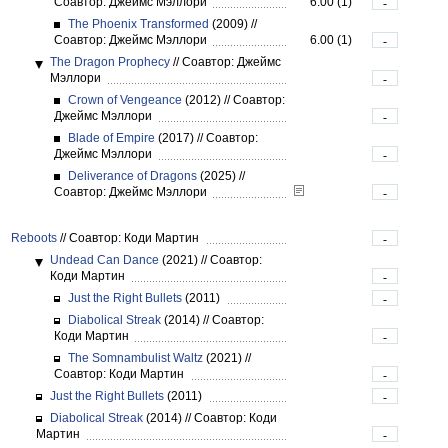
Соавтор: Джеймс Мэллори
6.00 (1)
-
The Phoenix Transformed
(2009)
//
Соавтор: Джеймс Мэллори
6.00 (1)
-
The Dragon Prophecy
//
Соавтор: Джеймс
Мэллори
-
Crown of Vengeance
(2012)
//
Соавтор:
Джеймс Мэллори
-
Blade of Empire
(2017)
//
Соавтор:
Джеймс Мэллори
-
Deliverance of Dragons
(2025)
//
Соавтор: Джеймс Мэллори
-
Reboots
//
Соавтор: Коди Мартин
-
Undead Can Dance
(2021)
//
Соавтор:
Коди Мартин
-
Just the Right Bullets
(2011)
-
Diabolical Streak
(2014)
//
Соавтор:
Коди Мартин
-
The Somnambulist Waltz
(2021)
//
Соавтор: Коди Мартин
-
Just the Right Bullets
(2011)
-
Diabolical Streak
(2014)
//
Соавтор: Коди
Мартин
-