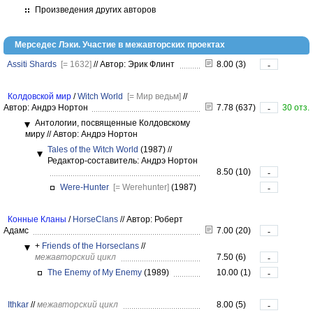
Произведения других авторов
Мерседес Лэки. Участие в межавторских проектах
Assiti Shards
[= 1632]
//
Автор: Эрик Флинт
8.00 (3)
-
Колдовской мир
/
Witch World
[= Мир ведьм]
//
Автор: Андрэ Нортон
7.78 (637)
30 отз.
-
Антологии, посвященные Колдовскому
миру
//
Автор: Андрэ Нортон
Tales of the Witch World
(1987)
//
Редактор-составитель: Андрэ Нортон
8.50 (10)
-
Were-Hunter
[= Werehunter]
(1987)
-
Конные Кланы
/
HorseClans
//
Автор: Роберт
Адамс
7.00 (20)
-
+
Friends of the Horseclans
//
межавторский цикл
7.50 (6)
-
The Enemy of My Enemy
(1989)
10.00 (1)
-
Ithkar
//
межавторский цикл
8.00 (5)
-