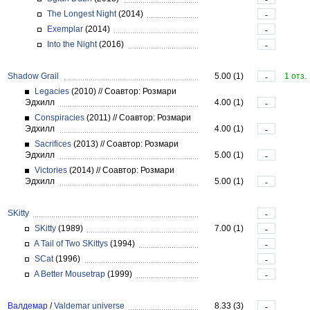
The Longest Night
(2014)
-
Exemplar
(2014)
-
Into the Night
(2016)
-
Shadow Grail
5.00 (1)
1 отз.
-
Legacies
(2010)
//
Соавтор: Розмари
Эдхилл
4.00 (1)
-
Conspiracies
(2011)
//
Соавтор: Розмари
Эдхилл
4.00 (1)
-
Sacrifices
(2013)
//
Соавтор: Розмари
Эдхилл
5.00 (1)
-
Victories
(2014)
//
Соавтор: Розмари
Эдхилл
5.00 (1)
-
SKitty
-
SKitty
(1989)
7.00 (1)
-
A Tail of Two SKittys
(1994)
-
SCat
(1996)
-
A Better Mousetrap
(1999)
-
Валдемар
/
Valdemar universe
8.33 (3)
-