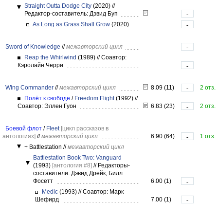
Straight Outta Dodge City
(2020)
//
Редактор-составитель: Дэвид Буп
-
As Long as Grass Shall Grow
(2020)
-
Sword of Knowledge
//
межавторский цикл
-
Reap the Whirlwind
(1989)
//
Соавтор:
Кэролайн Черри
-
Wing Commander
//
межавторский цикл
8.09 (11)
2 отз.
-
Полёт к свободе
/
Freedom Flight
(1992)
//
Соавтор: Эллен Гуон
6.83 (23)
2 отз.
-
Боевой флот
/
Fleet
[цикл рассказов в
антологиях]
//
межавторский цикл
6.90 (64)
1 отз.
-
+ Battlestation
//
межавторский цикл
Battlestation Book Two: Vanguard
(1993)
[антология #8]
//
Редакторы-
составители: Дэвид Дрейк, Билл
Фосетт
6.00 (1)
-
Medic
(1993)
//
Соавтор: Марк
Шефирд
7.00 (1)
-