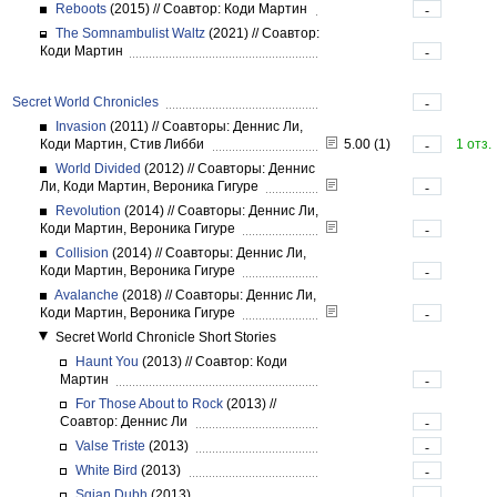
Reboots
(2015)
//
Соавтор: Коди Мартин
-
The Somnambulist Waltz
(2021)
//
Соавтор:
Коди Мартин
-
Secret World Chronicles
-
Invasion
(2011)
//
Соавторы: Деннис Ли,
Коди Мартин, Стив Либби
5.00 (1)
1 отз.
-
World Divided
(2012)
//
Соавторы: Деннис
Ли, Коди Мартин, Вероника Гигуре
-
Revolution
(2014)
//
Соавторы: Деннис Ли,
Коди Мартин, Вероника Гигуре
-
Collision
(2014)
//
Соавторы: Деннис Ли,
Коди Мартин, Вероника Гигуре
-
Avalanche
(2018)
//
Соавторы: Деннис Ли,
Коди Мартин, Вероника Гигуре
-
Secret World Chronicle Short Stories
Haunt You
(2013)
//
Соавтор: Коди
Мартин
-
For Those About to Rock
(2013)
//
Соавтор: Деннис Ли
-
Valse Triste
(2013)
-
White Bird
(2013)
-
Sgian Dubh
(2013)
-