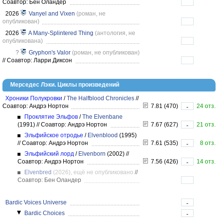
Соавтор: Бен Оландер
2026
Vanyel and Vixen
(роман, не
опубликован)
2026
A Many-Splintered Thing
(антология, не
опубликована)
?
Gryphon's Valor
(роман, не опубликован)
//
Соавтор: Ларри Диксон
Мерседес Лэки. Циклы произведений
Хроники Полукровки
/
The Halfblood Chronicles
//
Соавтор: Андрэ Нортон
7.81 (470)
24 отз.
-
Проклятие Эльфов
/
The Elvenbane
(1991)
//
Соавтор: Андрэ Нортон
7.67 (627)
21 отз.
-
Эльфийское отродье
/
Elvenblood
(1995)
//
Соавтор: Андрэ Нортон
7.61 (535)
8 отз.
-
Эльфийский лорд
/
Elvenborn
(2002)
//
Соавтор: Андрэ Нортон
7.56 (426)
14 отз.
-
Elvenbred
(2026), ещё не опубликовано
//
Соавтор: Бен Оландер
Bardic Voices Universe
-
Bardic Choices
-