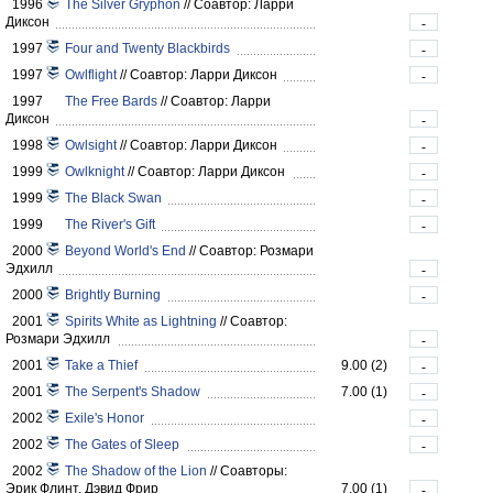
1996
The Silver Gryphon
//
Соавтор: Ларри
Диксон
-
1997
Four and Twenty Blackbirds
-
1997
Owlflight
//
Соавтор: Ларри Диксон
-
1997
The Free Bards
//
Соавтор: Ларри
Диксон
-
1998
Owlsight
//
Соавтор: Ларри Диксон
-
1999
Owlknight
//
Соавтор: Ларри Диксон
-
1999
The Black Swan
-
1999
The River's Gift
-
2000
Beyond World's End
//
Соавтор: Розмари
Эдхилл
-
2000
Brightly Burning
-
2001
Spirits White as Lightning
//
Соавтор:
Розмари Эдхилл
-
2001
Take a Thief
9.00 (2)
-
2001
The Serpent's Shadow
7.00 (1)
-
2002
Exile's Honor
-
2002
The Gates of Sleep
-
2002
The Shadow of the Lion
//
Соавторы:
Эрик Флинт, Дэвид Фрир
7.00 (1)
-