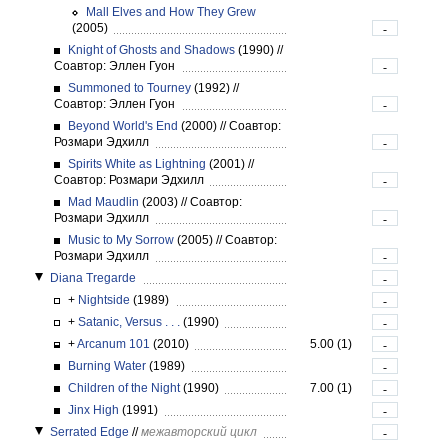
Mall Elves and How They Grew
(2005)
-
Knight of Ghosts and Shadows
(1990)
//
Соавтор: Эллен Гуон
-
Summoned to Tourney
(1992)
//
Соавтор: Эллен Гуон
-
Beyond World's End
(2000)
//
Соавтор:
Розмари Эдхилл
-
Spirits White as Lightning
(2001)
//
Соавтор: Розмари Эдхилл
-
Mad Maudlin
(2003)
//
Соавтор:
Розмари Эдхилл
-
Music to My Sorrow
(2005)
//
Соавтор:
Розмари Эдхилл
-
Diana Tregarde
-
+
Nightside
(1989)
-
+
Satanic, Versus . . .
(1990)
-
+
Arcanum 101
(2010)
5.00 (1)
-
Burning Water
(1989)
-
Children of the Night
(1990)
7.00 (1)
-
Jinx High
(1991)
-
Serrated Edge
//
межавторский цикл
-