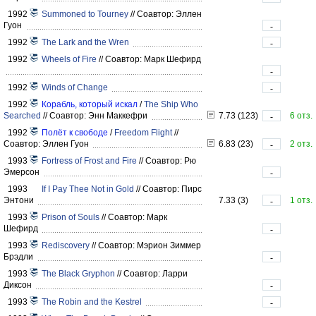
1992
Summoned to Tourney
//
Соавтор: Эллен
Гуон
-
1992
The Lark and the Wren
-
1992
Wheels of Fire
//
Соавтор: Марк Шефирд
-
1992
Winds of Change
-
1992
Корабль, который искал
/
The Ship Who
Searched
//
Соавтор: Энн Маккефри
7.73 (123)
6 отз.
-
1992
Полёт к свободе
/
Freedom Flight
//
Соавтор: Эллен Гуон
6.83 (23)
2 отз.
-
1993
Fortress of Frost and Fire
//
Соавтор: Рю
Эмерсон
-
1993
If I Pay Thee Not in Gold
//
Соавтор: Пирс
Энтони
7.33 (3)
1 отз.
-
1993
Prison of Souls
//
Соавтор: Марк
Шефирд
-
1993
Rediscovery
//
Соавтор: Мэрион Зиммер
Брэдли
-
1993
The Black Gryphon
//
Соавтор: Ларри
Диксон
-
1993
The Robin and the Kestrel
-