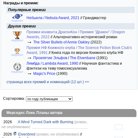
Награды и премии:
Популярные премии
Небьюла / Nebula Award, 2021
//
Грандмастер
лауреат
Другие премии
Премии конвента ДрагонКон / Премия "Дракон" / Dragon
Awards, 2022
//
Альтернативно-исторический роман
→
лауреат
The Silver Bullets of Annie Oakley
(2022)
Премия НФ Книжного клуба / The Science Fiction Book Club's
Award, 1991
//
Книга года по версии Книжного клуба НФ
лауреат
→
Проклятие Эльфов
/
The Elvenbane
(1991)
Лямбда / Lambda Award, 1990
//
Научная фантастика и
фэнтези на тему гомосексуализма
→
лауреат
Magic's Price
(1990)
страница всех премий и номинаций (12 шт.) >>
Сортировка:
Мерседес Лэки. Планы автора
2026
A Wind Turned Dark with Burning
(роман,
не опубликован)
2026
Elvenbred
(роман, не опубликован)
//