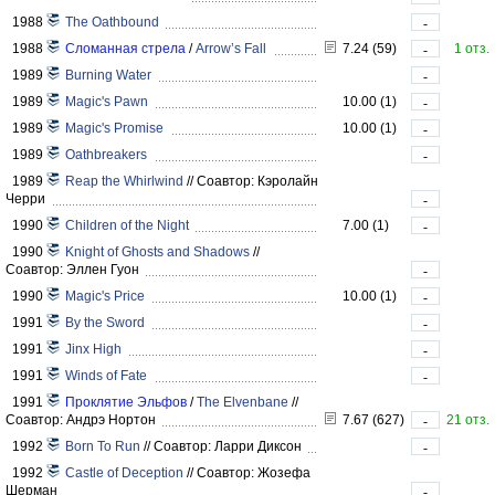
1988
The Oathbound
-
1988
Сломанная стрела
/
Arrow’s Fall
7.24 (59)
1 отз.
-
1989
Burning Water
-
1989
Magic's Pawn
10.00 (1)
-
1989
Magic's Promise
10.00 (1)
-
1989
Oathbreakers
-
1989
Reap the Whirlwind
//
Соавтор: Кэролайн
Черри
-
1990
Children of the Night
7.00 (1)
-
1990
Knight of Ghosts and Shadows
//
Соавтор: Эллен Гуон
-
1990
Magic's Price
10.00 (1)
-
1991
By the Sword
-
1991
Jinx High
-
1991
Winds of Fate
-
1991
Проклятие Эльфов
/
The Elvenbane
//
Соавтор: Андрэ Нортон
7.67 (627)
21 отз.
-
1992
Born To Run
//
Соавтор: Ларри Диксон
-
1992
Castle of Deception
//
Соавтор: Жозефа
Шерман
-