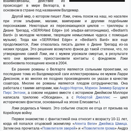
взаимосвязаны, действие их
происходит в мире Велгарта, в
основном в стране под названием Валдемар.
Другой мир, о котором пишет Лэки, очень похож на наш, но населен
при этом эльфами, магами, вампирами и другими подобными
персонажами. Некоторые из пересекающихся циклов — триллеры о
Диане Трегард, «SERRAted Edge» (об эльфах-автогонщиках), «Bedlam's
Bard» (о молодом человеке, творящем немыслимые чудеса с помощью
музыки). Тогда как «SERRAted Edge» и «Bedlam's Bard» все еще
продолжаются, Лэки отказалась писать далее о Диане Трегард из-за
низких продаж. Это решение возмутило фэнов до такой степени, что, по
утверждению самой Лэки, им с мужем угрожали смертью, в результате
чего они временно приостановили контакты с фэндомом. Лэки
возобновила посещение конов в 2004.
Ее ранние романы о Велгарте являются сольными проектами, но
последние тома из Валдемарской саги иллюстрированы ее мужем Ларри
Диксоном, и во многих ее поздних произведениях он указан в качестве
соавтора. Многие ее романы являются плодом сотрудничества. Она
работала с такими авторами, как
Андрэ Нортон
,
Мэрион Зиммер Брэдли
и
Пирс Энтони
, а совсем недавно вместе с историком Джеймсом Мэллори
написала трилогию «Обсидиан», а с
Робертой Джеллис
— цикл
исторических фэнтези, основанный на эпохе Елизаветы I.
Лэки родилась в Чикаго. Это событие спасло ее отца от призыва на
Корейскую войну.
Первое знакомство с фантастикой она относит к возрасту 10-11 лет,
когда ей попался отцовский экземпляр «
Агента Веги
»
Джеймса Шмица
.
Затем она прочитала «
Повелителя зверей
» и «
Повелителя грома
» Андрэ