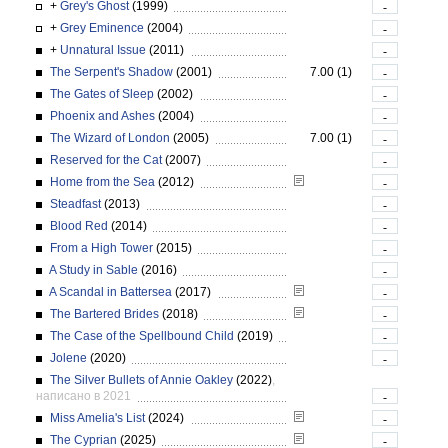
+
Grey's Ghost
(1999)
-
+
Grey Eminence
(2004)
-
+
Unnatural Issue
(2011)
-
The Serpent's Shadow
(2001)
7.00 (1)
-
The Gates of Sleep
(2002)
-
Phoenix and Ashes
(2004)
-
The Wizard of London
(2005)
7.00 (1)
-
Reserved for the Cat
(2007)
-
Home from the Sea
(2012)
-
Steadfast
(2013)
-
Blood Red
(2014)
-
From a High Tower
(2015)
-
A Study in Sable
(2016)
-
A Scandal in Battersea
(2017)
-
The Bartered Brides
(2018)
-
The Case of the Spellbound Child
(2019)
-
Jolene
(2020)
-
The Silver Bullets of Annie Oakley
(2022)
,
написано в 2021
-
Miss Amelia's List
(2024)
-
The Cyprian
(2025)
-