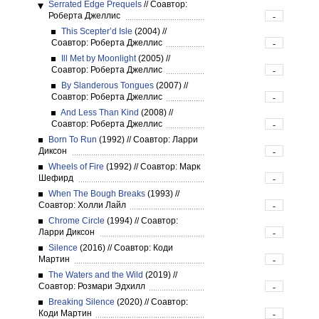
Serrated Edge Prequels
//
Соавтор:
Роберта Джеллис
-
This Scepter’d Isle
(2004)
//
Соавтор: Роберта Джеллис
-
Ill Met by Moonlight
(2005)
//
Соавтор: Роберта Джеллис
-
By Slanderous Tongues
(2007)
//
Соавтор: Роберта Джеллис
-
And Less Than Kind
(2008)
//
Соавтор: Роберта Джеллис
-
Born To Run
(1992)
//
Соавтор: Ларри
Диксон
-
Wheels of Fire
(1992)
//
Соавтор: Марк
Шефирд
-
When The Bough Breaks
(1993)
//
Соавтор: Холли Лайл
-
Chrome Circle
(1994)
//
Соавтор:
Ларри Диксон
-
Silence
(2016)
//
Соавтор: Коди
Мартин
-
The Waters and the Wild
(2019)
//
Соавтор: Розмари Эдхилл
-
Breaking Silence
(2020)
//
Соавтор:
Коди Мартин
-