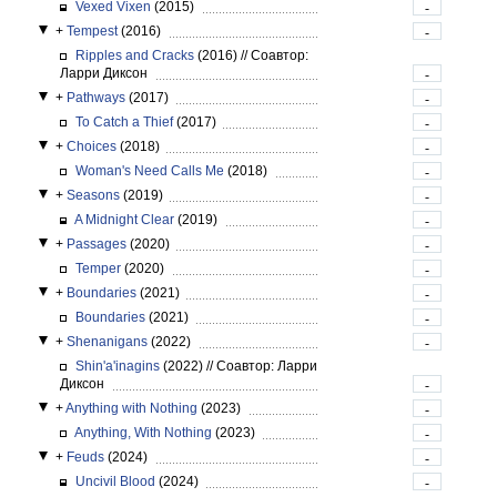
Vexed Vixen
(2015)
-
+
Tempest
(2016)
-
Ripples and Cracks
(2016)
//
Соавтор:
Ларри Диксон
-
+
Pathways
(2017)
-
To Catch a Thief
(2017)
-
+
Choices
(2018)
-
Woman's Need Calls Me
(2018)
-
+
Seasons
(2019)
-
A Midnight Clear
(2019)
-
+
Passages
(2020)
-
Temper
(2020)
-
+
Boundaries
(2021)
-
Boundaries
(2021)
-
+
Shenanigans
(2022)
-
Shin'a'inagins
(2022)
//
Соавтор: Ларри
Диксон
-
+
Anything with Nothing
(2023)
-
Anything, With Nothing
(2023)
-
+
Feuds
(2024)
-
Uncivil Blood
(2024)
-