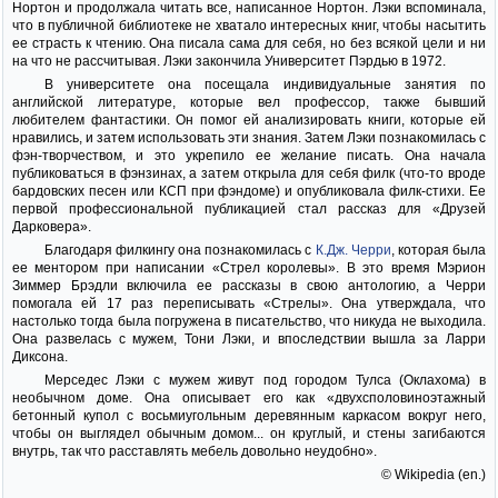
Нортон и продолжала читать все, написанное Нортон. Лэки вспоминала,
что в публичной библиотеке не хватало интересных книг, чтобы насытить
ее страсть к чтению. Она писала сама для себя, но без всякой цели и ни
на что не рассчитывая. Лэки закончила Университет Пэрдью в 1972.
В университете она посещала индивидуальные занятия по
английской литературе, которые вел профессор, также бывший
любителем фантастики. Он помог ей анализировать книги, которые ей
нравились, и затем использовать эти знания. Затем Лэки познакомилась с
фэн-творчеством, и это укрепило ее желание писать. Она начала
публиковаться в фэнзинах, а затем открыла для себя филк (что-то вроде
бардовских песен или КСП при фэндоме) и опубликовала филк-стихи. Ее
первой профессиональной публикацией стал рассказ для «Друзей
Дарковера».
Благодаря филкингу она познакомилась с
К.Дж. Черри
, которая была
ее ментором при написании «Стрел королевы». В это время Мэрион
Зиммер Брэдли включила ее рассказы в свою антологию, а Черри
помогала ей 17 раз переписывать «Стрелы». Она утверждала, что
настолько тогда была погружена в писательство, что никуда не выходила.
Она развелась с мужем, Тони Лэки, и впоследствии вышла за Ларри
Диксона.
Мерседес Лэки с мужем живут под городом Тулса (Оклахома) в
необычном доме. Она описывает его как «двухсполовиноэтажный
бетонный купол с восьмиугольным деревянным каркасом вокруг него,
чтобы он выглядел обычным домом... он круглый, и стены загибаются
внутрь, так что расставлять мебель довольно неудобно».
© Wikipedia (en.)