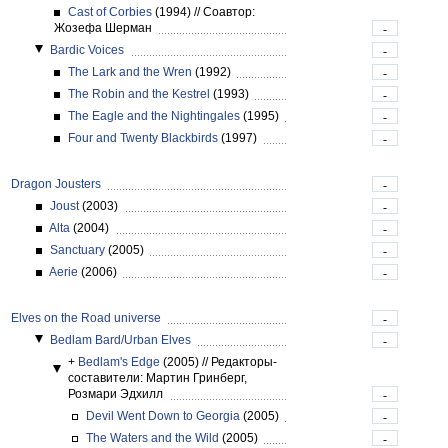
Cast of Corbies
(1994)
//
Соавтор:
Жозефа Шерман
-
Bardic Voices
-
The Lark and the Wren
(1992)
-
The Robin and the Kestrel
(1993)
-
The Eagle and the Nightingales
(1995)
-
Four and Twenty Blackbirds
(1997)
-
Dragon Jousters
-
Joust
(2003)
-
Alta
(2004)
-
Sanctuary
(2005)
-
Aerie
(2006)
-
Elves on the Road universe
-
Bedlam Bard/Urban Elves
-
+
Bedlam's Edge
(2005)
//
Редакторы-
составители: Мартин Гринберг,
Розмари Эдхилл
-
Devil Went Down to Georgia
(2005)
-
The Waters and the Wild
(2005)
-