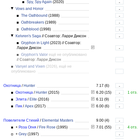
Spy, Spy Again
(2020)
-
Vows and Honor
-
The Oathbound
(1988)
-
Oathbreakers
(1989)
-
Oathblood
(1998)
-
Kelvren's Saga
//
Соавтор: Ларри Диксон
-
Gryphon in Light
(2023)
//
Соавтор:
Ларри Диксон
-
Gryphon's Valor
ещё не опубликовано
//
Соавтор: Ларри Диксон
Vanyel and Vixen
(2026), ещё не
опубликовано
Охотница
/
Hunter
7.17 (6)
-
Охотница
/
Hunter
(2015)
6.20 (15)
1 отз.
-
Элита
/
Elite
(2016)
6.11 (9)
-
Пик
/
Apex
(2017)
6.00 (6)
-
Повелители Стихий
/
Elemental Masters
9.00 (4)
-
+
Роза Огня
/
Fire Rose
(1995)
7.01 (55)
4 отз.
-
+
Grey
(1997)
-