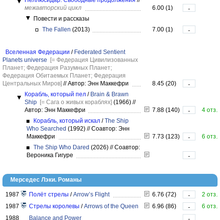
Пеллюсидар. Свободные продолжения
//
межавторский цикл
6.00 (1)
-
Повести и рассказы
The Fallen
(2013)
7.00 (1)
-
Вселенная Федерации
/
Federated Sentient
Planets universe
[= Федерация Цивилизованных
Планет; Федерация Разумных Планет;
Федерация Обитаемых Планет; Федерация
Центральных Миров]
//
Автор: Энн Маккефри
8.45 (20)
-
Корабль, который пел
/
Brain & Brawn
Ship
[= Сага о живых кораблях]
(1966)
//
Автор: Энн Маккефри
7.88 (140)
4 отз.
-
Корабль, который искал
/
The Ship
Who Searched
(1992)
//
Соавтор: Энн
Маккефри
7.73 (123)
6 отз.
-
The Ship Who Dared
(2026)
//
Соавтор:
Вероника Гигуре
-
Мерседес Лэки. Романы
1987
Полёт стрелы
/
Arrow’s Flight
6.76 (72)
2 отз.
-
1987
Стрелы королевы
/
Arrows of the Queen
6.96 (86)
6 отз.
-
1988
Balance and Power
-